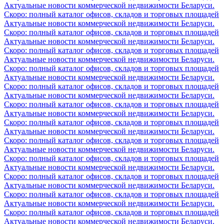
Актуальные новости коммерческой недвижимости Беларуси.
Скоро: полный каталог офисов, складов и торговых площадей
Актуальные новости коммерческой недвижимости Беларуси.
Скоро: полный каталог офисов, складов и торговых площадей
Актуальные новости коммерческой недвижимости Беларуси.
Скоро: полный каталог офисов, складов и торговых площадей
Актуальные новости коммерческой недвижимости Беларуси.
Скоро: полный каталог офисов, складов и торговых площадей
Актуальные новости коммерческой недвижимости Беларуси.
Скоро: полный каталог офисов, складов и торговых площадей
Актуальные новости коммерческой недвижимости Беларуси.
Скоро: полный каталог офисов, складов и торговых площадей
Актуальные новости коммерческой недвижимости Беларуси.
Скоро: полный каталог офисов, складов и торговых площадей
Актуальные новости коммерческой недвижимости Беларуси.
Скоро: полный каталог офисов, складов и торговых площадей
Актуальные новости коммерческой недвижимости Беларуси.
Скоро: полный каталог офисов, складов и торговых площадей
Актуальные новости коммерческой недвижимости Беларуси.
Скоро: полный каталог офисов, складов и торговых площадей
Актуальные новости коммерческой недвижимости Беларуси.
Скоро: полный каталог офисов, складов и торговых площадей
Актуальные новости коммерческой недвижимости Беларуси.
Скоро: полный каталог офисов, складов и торговых площадей
Актуальные новости коммерческой недвижимости Беларуси.