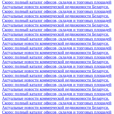
Скоро: полный каталог офисов, складов и торговых площадей
Актуальные новости коммерческой недвижимости Беларуси.
Скоро: полный каталог офисов, складов и торговых площадей
Актуальные новости коммерческой недвижимости Беларуси.
Скоро: полный каталог офисов, складов и торговых площадей
Актуальные новости коммерческой недвижимости Беларуси.
Скоро: полный каталог офисов, складов и торговых площадей
Актуальные новости коммерческой недвижимости Беларуси.
Скоро: полный каталог офисов, складов и торговых площадей
Актуальные новости коммерческой недвижимости Беларуси.
Скоро: полный каталог офисов, складов и торговых площадей
Актуальные новости коммерческой недвижимости Беларуси.
Скоро: полный каталог офисов, складов и торговых площадей
Актуальные новости коммерческой недвижимости Беларуси.
Скоро: полный каталог офисов, складов и торговых площадей
Актуальные новости коммерческой недвижимости Беларуси.
Скоро: полный каталог офисов, складов и торговых площадей
Актуальные новости коммерческой недвижимости Беларуси.
Скоро: полный каталог офисов, складов и торговых площадей
Актуальные новости коммерческой недвижимости Беларуси.
Скоро: полный каталог офисов, складов и торговых площадей
Актуальные новости коммерческой недвижимости Беларуси.
Скоро: полный каталог офисов, складов и торговых площадей
Актуальные новости коммерческой недвижимости Беларуси.
Скоро: полный каталог офисов, складов и торговых площадей