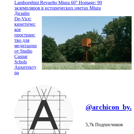
Lamborghini Revuelto Miura 60° Homage: 99
экземпляров в исторических цветах Miura
Дизайн
De-Vice:
кинетичес
кое
пространс
тво для
медитации
от Studio
Caspar
Schols
Архитекту
ра
@archicon_by.
5,7k Подписчиков