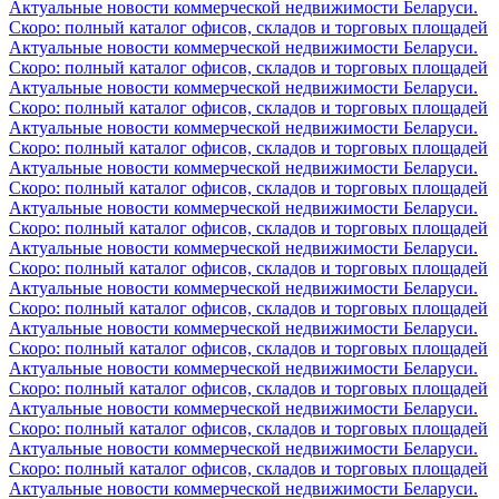
Актуальные новости коммерческой недвижимости Беларуси.
Скоро: полный каталог офисов, складов и торговых площадей
Актуальные новости коммерческой недвижимости Беларуси.
Скоро: полный каталог офисов, складов и торговых площадей
Актуальные новости коммерческой недвижимости Беларуси.
Скоро: полный каталог офисов, складов и торговых площадей
Актуальные новости коммерческой недвижимости Беларуси.
Скоро: полный каталог офисов, складов и торговых площадей
Актуальные новости коммерческой недвижимости Беларуси.
Скоро: полный каталог офисов, складов и торговых площадей
Актуальные новости коммерческой недвижимости Беларуси.
Скоро: полный каталог офисов, складов и торговых площадей
Актуальные новости коммерческой недвижимости Беларуси.
Скоро: полный каталог офисов, складов и торговых площадей
Актуальные новости коммерческой недвижимости Беларуси.
Скоро: полный каталог офисов, складов и торговых площадей
Актуальные новости коммерческой недвижимости Беларуси.
Скоро: полный каталог офисов, складов и торговых площадей
Актуальные новости коммерческой недвижимости Беларуси.
Скоро: полный каталог офисов, складов и торговых площадей
Актуальные новости коммерческой недвижимости Беларуси.
Скоро: полный каталог офисов, складов и торговых площадей
Актуальные новости коммерческой недвижимости Беларуси.
Скоро: полный каталог офисов, складов и торговых площадей
Актуальные новости коммерческой недвижимости Беларуси.