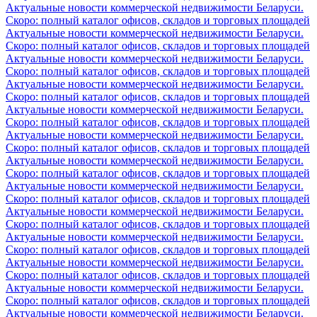
Актуальные новости коммерческой недвижимости Беларуси.
Скоро: полный каталог офисов, складов и торговых площадей
Актуальные новости коммерческой недвижимости Беларуси.
Скоро: полный каталог офисов, складов и торговых площадей
Актуальные новости коммерческой недвижимости Беларуси.
Скоро: полный каталог офисов, складов и торговых площадей
Актуальные новости коммерческой недвижимости Беларуси.
Скоро: полный каталог офисов, складов и торговых площадей
Актуальные новости коммерческой недвижимости Беларуси.
Скоро: полный каталог офисов, складов и торговых площадей
Актуальные новости коммерческой недвижимости Беларуси.
Скоро: полный каталог офисов, складов и торговых площадей
Актуальные новости коммерческой недвижимости Беларуси.
Скоро: полный каталог офисов, складов и торговых площадей
Актуальные новости коммерческой недвижимости Беларуси.
Скоро: полный каталог офисов, складов и торговых площадей
Актуальные новости коммерческой недвижимости Беларуси.
Скоро: полный каталог офисов, складов и торговых площадей
Актуальные новости коммерческой недвижимости Беларуси.
Скоро: полный каталог офисов, складов и торговых площадей
Актуальные новости коммерческой недвижимости Беларуси.
Скоро: полный каталог офисов, складов и торговых площадей
Актуальные новости коммерческой недвижимости Беларуси.
Скоро: полный каталог офисов, складов и торговых площадей
Актуальные новости коммерческой недвижимости Беларуси.