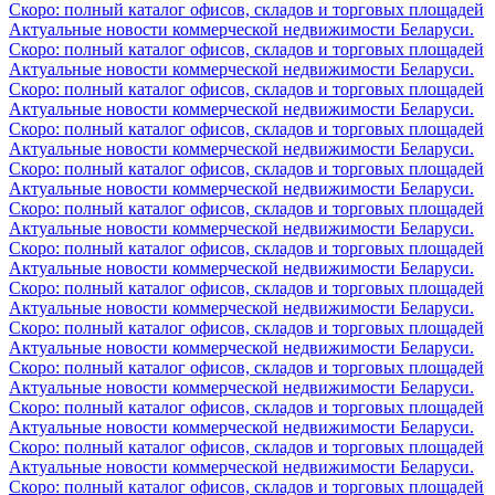
Скоро: полный каталог офисов, складов и торговых площадей
Актуальные новости коммерческой недвижимости Беларуси.
Скоро: полный каталог офисов, складов и торговых площадей
Актуальные новости коммерческой недвижимости Беларуси.
Скоро: полный каталог офисов, складов и торговых площадей
Актуальные новости коммерческой недвижимости Беларуси.
Скоро: полный каталог офисов, складов и торговых площадей
Актуальные новости коммерческой недвижимости Беларуси.
Скоро: полный каталог офисов, складов и торговых площадей
Актуальные новости коммерческой недвижимости Беларуси.
Скоро: полный каталог офисов, складов и торговых площадей
Актуальные новости коммерческой недвижимости Беларуси.
Скоро: полный каталог офисов, складов и торговых площадей
Актуальные новости коммерческой недвижимости Беларуси.
Скоро: полный каталог офисов, складов и торговых площадей
Актуальные новости коммерческой недвижимости Беларуси.
Скоро: полный каталог офисов, складов и торговых площадей
Актуальные новости коммерческой недвижимости Беларуси.
Скоро: полный каталог офисов, складов и торговых площадей
Актуальные новости коммерческой недвижимости Беларуси.
Скоро: полный каталог офисов, складов и торговых площадей
Актуальные новости коммерческой недвижимости Беларуси.
Скоро: полный каталог офисов, складов и торговых площадей
Актуальные новости коммерческой недвижимости Беларуси.
Скоро: полный каталог офисов, складов и торговых площадей