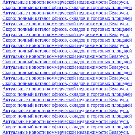
Актуальные новости коммерческой недвижимости Беларуси.
Скоро: полный каталог офисов, складов и торговых площадей
Актуальные новости коммерческой недвижимости Беларуси.
Скоро: полный каталог офисов, складов и торговых площадей
Актуальные новости коммерческой недвижимости Беларуси.
Скоро: полный каталог офисов, складов и торговых площадей
Актуальные новости коммерческой недвижимости Беларуси.
Скоро: полный каталог офисов, складов и торговых площадей
Актуальные новости коммерческой недвижимости Беларуси.
Скоро: полный каталог офисов, складов и торговых площадей
Актуальные новости коммерческой недвижимости Беларуси.
Скоро: полный каталог офисов, складов и торговых площадей
Актуальные новости коммерческой недвижимости Беларуси.
Скоро: полный каталог офисов, складов и торговых площадей
Актуальные новости коммерческой недвижимости Беларуси.
Скоро: полный каталог офисов, складов и торговых площадей
Актуальные новости коммерческой недвижимости Беларуси.
Скоро: полный каталог офисов, складов и торговых площадей
Актуальные новости коммерческой недвижимости Беларуси.
Скоро: полный каталог офисов, складов и торговых площадей
Актуальные новости коммерческой недвижимости Беларуси.
Скоро: полный каталог офисов, складов и торговых площадей
Актуальные новости коммерческой недвижимости Беларуси.
Скоро: полный каталог офисов, складов и торговых площадей
Актуальные новости коммерческой недвижимости Беларуси.