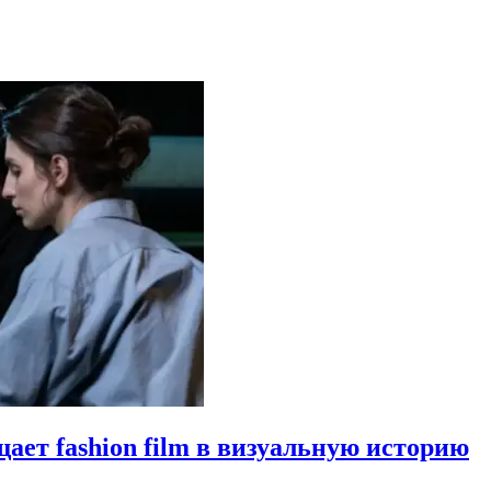
щает fashion film в визуальную историю