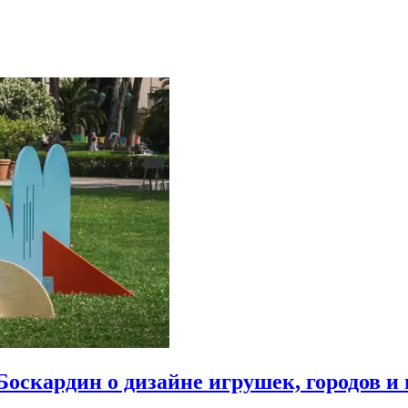
Боскардин о дизайне игрушек, городов и