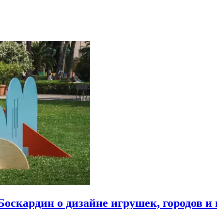
Боскардин о дизайне игрушек, городов и