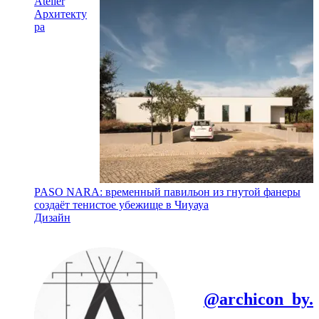
Atelier
Архитекту
ра
PASO NARA: временный павильон из гнутой фанеры
создаёт тенистое убежище в Чиуауа
Дизайн
@archicon_by.