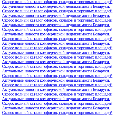
Скоро: полный каталог офисов, складов и торговых площадей
Актуальные новости коммерческой недвижимости Беларуси.
Скоро: полный каталог офисов, складов и торговых площадей
Актуальные новости коммерческой недвижимости Беларуси.
Скоро: полный каталог офисов, складов и торговых площадей
Актуальные новости коммерческой недвижимости Беларуси.
Скоро: полный каталог офисов, складов и торговых площадей
Актуальные новости коммерческой недвижимости Беларуси.
Скоро: полный каталог офисов, складов и торговых площадей
Актуальные новости коммерческой недвижимости Беларуси.
Скоро: полный каталог офисов, складов и торговых площадей
Актуальные новости коммерческой недвижимости Беларуси.
Скоро: полный каталог офисов, складов и торговых площадей
Актуальные новости коммерческой недвижимости Беларуси.
Скоро: полный каталог офисов, складов и торговых площадей
Актуальные новости коммерческой недвижимости Беларуси.
Скоро: полный каталог офисов, складов и торговых площадей
Актуальные новости коммерческой недвижимости Беларуси.
Скоро: полный каталог офисов, складов и торговых площадей
Актуальные новости коммерческой недвижимости Беларуси.
Скоро: полный каталог офисов, складов и торговых площадей
Актуальные новости коммерческой недвижимости Беларуси.
Скоро: полный каталог офисов, складов и торговых площадей
Актуальные новости коммерческой недвижимости Беларуси.
Скоро: полный каталог офисов, складов и торговых площадей