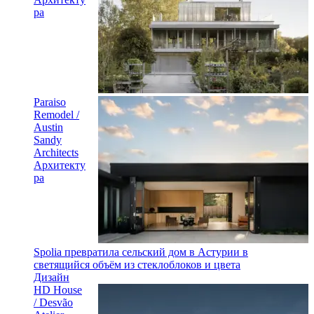
ра
Paraiso
Remodel /
Austin
Sandy
Architects
Архитекту
ра
Spolia превратила сельский дом в Астурии в
светящийся объём из стеклоблоков и цвета
Дизайн
HD House
/ Desvão