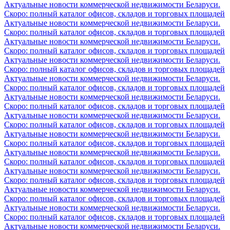
Актуальные новости коммерческой недвижимости Беларуси.
Скоро: полный каталог офисов, складов и торговых площадей
Актуальные новости коммерческой недвижимости Беларуси.
Скоро: полный каталог офисов, складов и торговых площадей
Актуальные новости коммерческой недвижимости Беларуси.
Скоро: полный каталог офисов, складов и торговых площадей
Актуальные новости коммерческой недвижимости Беларуси.
Скоро: полный каталог офисов, складов и торговых площадей
Актуальные новости коммерческой недвижимости Беларуси.
Скоро: полный каталог офисов, складов и торговых площадей
Актуальные новости коммерческой недвижимости Беларуси.
Скоро: полный каталог офисов, складов и торговых площадей
Актуальные новости коммерческой недвижимости Беларуси.
Скоро: полный каталог офисов, складов и торговых площадей
Актуальные новости коммерческой недвижимости Беларуси.
Скоро: полный каталог офисов, складов и торговых площадей
Актуальные новости коммерческой недвижимости Беларуси.
Скоро: полный каталог офисов, складов и торговых площадей
Актуальные новости коммерческой недвижимости Беларуси.
Скоро: полный каталог офисов, складов и торговых площадей
Актуальные новости коммерческой недвижимости Беларуси.
Скоро: полный каталог офисов, складов и торговых площадей
Актуальные новости коммерческой недвижимости Беларуси.
Скоро: полный каталог офисов, складов и торговых площадей
Актуальные новости коммерческой недвижимости Беларуси.