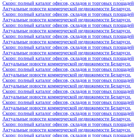
Скоро: полный каталог офисов, складов и торговых площадей
Актуальные новости коммерческой недвижимости Беларуси.
Скоро: полный каталог офисов, складов и торговых площадей
Актуальные новости коммерческой недвижимости Беларуси.
Скоро: полный каталог офисов, складов и торговых площадей
Актуальные новости коммерческой недвижимости Беларуси.
Скоро: полный каталог офисов, складов и торговых площадей
Актуальные новости коммерческой недвижимости Беларуси.
Скоро: полный каталог офисов, складов и торговых площадей
Актуальные новости коммерческой недвижимости Беларуси.
Скоро: полный каталог офисов, складов и торговых площадей
Актуальные новости коммерческой недвижимости Беларуси.
Скоро: полный каталог офисов, складов и торговых площадей
Актуальные новости коммерческой недвижимости Беларуси.
Скоро: полный каталог офисов, складов и торговых площадей
Актуальные новости коммерческой недвижимости Беларуси.
Скоро: полный каталог офисов, складов и торговых площадей
Актуальные новости коммерческой недвижимости Беларуси.
Скоро: полный каталог офисов, складов и торговых площадей
Актуальные новости коммерческой недвижимости Беларуси.
Скоро: полный каталог офисов, складов и торговых площадей
Актуальные новости коммерческой недвижимости Беларуси.
Скоро: полный каталог офисов, складов и торговых площадей
Актуальные новости коммерческой недвижимости Беларуси.
Скоро: полный каталог офисов, складов и торговых площадей