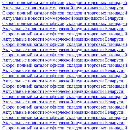
Скоро: полный каталог офисов, складов и торговых площадей
Актуальные новости коммерческой недвижимости Беларуси.
Скоро: полный каталог офисов, складов и торговых площадей
Актуальные новости коммерческой недвижимости Беларуси.
Скоро: полный каталог офисов, складов и торговых площадей
Актуальные новости коммерческой недвижимости Беларуси.
Скоро: полный каталог офисов, складов и торговых площадей
Актуальные новости коммерческой недвижимости Беларуси.
Скоро: полный каталог офисов, складов и торговых площадей
Актуальные новости коммерческой недвижимости Беларуси.
Скоро: полный каталог офисов, складов и торговых площадей
Актуальные новости коммерческой недвижимости Беларуси.
Скоро: полный каталог офисов, складов и торговых площадей
Актуальные новости коммерческой недвижимости Беларуси.
Скоро: полный каталог офисов, складов и торговых площадей
Актуальные новости коммерческой недвижимости Беларуси.
Скоро: полный каталог офисов, складов и торговых площадей
Актуальные новости коммерческой недвижимости Беларуси.
Скоро: полный каталог офисов, складов и торговых площадей
Актуальные новости коммерческой недвижимости Беларуси.
Скоро: полный каталог офисов, складов и торговых площадей
Актуальные новости коммерческой недвижимости Беларуси.
Скоро: полный каталог офисов, складов и торговых площадей
Актуальные новости коммерческой недвижимости Беларуси.
Скоро: полный каталог офисов, складов и торговых площадей