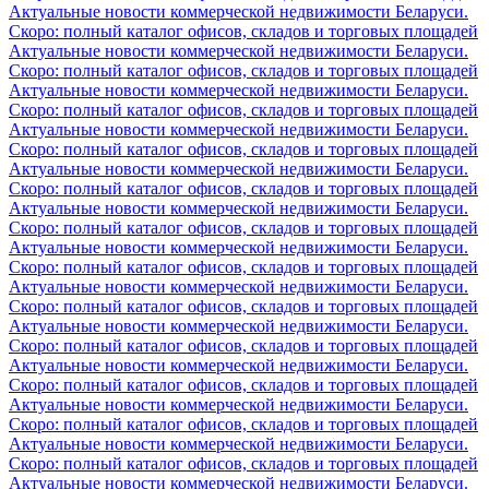
Актуальные новости коммерческой недвижимости Беларуси.
Скоро: полный каталог офисов, складов и торговых площадей
Актуальные новости коммерческой недвижимости Беларуси.
Скоро: полный каталог офисов, складов и торговых площадей
Актуальные новости коммерческой недвижимости Беларуси.
Скоро: полный каталог офисов, складов и торговых площадей
Актуальные новости коммерческой недвижимости Беларуси.
Скоро: полный каталог офисов, складов и торговых площадей
Актуальные новости коммерческой недвижимости Беларуси.
Скоро: полный каталог офисов, складов и торговых площадей
Актуальные новости коммерческой недвижимости Беларуси.
Скоро: полный каталог офисов, складов и торговых площадей
Актуальные новости коммерческой недвижимости Беларуси.
Скоро: полный каталог офисов, складов и торговых площадей
Актуальные новости коммерческой недвижимости Беларуси.
Скоро: полный каталог офисов, складов и торговых площадей
Актуальные новости коммерческой недвижимости Беларуси.
Скоро: полный каталог офисов, складов и торговых площадей
Актуальные новости коммерческой недвижимости Беларуси.
Скоро: полный каталог офисов, складов и торговых площадей
Актуальные новости коммерческой недвижимости Беларуси.
Скоро: полный каталог офисов, складов и торговых площадей
Актуальные новости коммерческой недвижимости Беларуси.
Скоро: полный каталог офисов, складов и торговых площадей
Актуальные новости коммерческой недвижимости Беларуси.