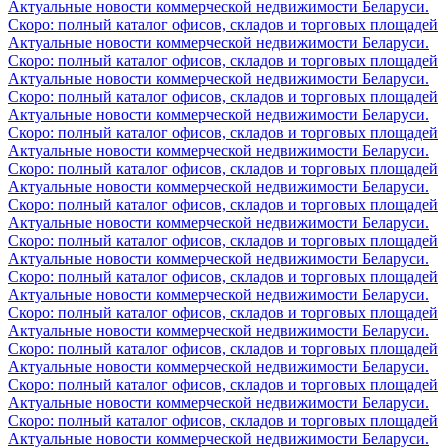
Актуальные новости коммерческой недвижимости Беларуси.
Скоро: полный каталог офисов, складов и торговых площадей
Актуальные новости коммерческой недвижимости Беларуси.
Скоро: полный каталог офисов, складов и торговых площадей
Актуальные новости коммерческой недвижимости Беларуси.
Скоро: полный каталог офисов, складов и торговых площадей
Актуальные новости коммерческой недвижимости Беларуси.
Скоро: полный каталог офисов, складов и торговых площадей
Актуальные новости коммерческой недвижимости Беларуси.
Скоро: полный каталог офисов, складов и торговых площадей
Актуальные новости коммерческой недвижимости Беларуси.
Скоро: полный каталог офисов, складов и торговых площадей
Актуальные новости коммерческой недвижимости Беларуси.
Скоро: полный каталог офисов, складов и торговых площадей
Актуальные новости коммерческой недвижимости Беларуси.
Скоро: полный каталог офисов, складов и торговых площадей
Актуальные новости коммерческой недвижимости Беларуси.
Скоро: полный каталог офисов, складов и торговых площадей
Актуальные новости коммерческой недвижимости Беларуси.
Скоро: полный каталог офисов, складов и торговых площадей
Актуальные новости коммерческой недвижимости Беларуси.
Скоро: полный каталог офисов, складов и торговых площадей
Актуальные новости коммерческой недвижимости Беларуси.
Скоро: полный каталог офисов, складов и торговых площадей
Актуальные новости коммерческой недвижимости Беларуси.