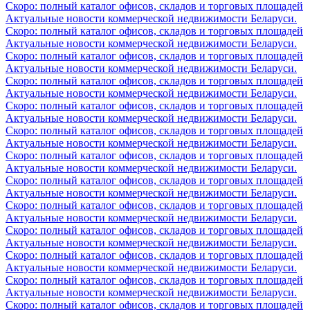
Скоро: полный каталог офисов, складов и торговых площадей
Актуальные новости коммерческой недвижимости Беларуси.
Скоро: полный каталог офисов, складов и торговых площадей
Актуальные новости коммерческой недвижимости Беларуси.
Скоро: полный каталог офисов, складов и торговых площадей
Актуальные новости коммерческой недвижимости Беларуси.
Скоро: полный каталог офисов, складов и торговых площадей
Актуальные новости коммерческой недвижимости Беларуси.
Скоро: полный каталог офисов, складов и торговых площадей
Актуальные новости коммерческой недвижимости Беларуси.
Скоро: полный каталог офисов, складов и торговых площадей
Актуальные новости коммерческой недвижимости Беларуси.
Скоро: полный каталог офисов, складов и торговых площадей
Актуальные новости коммерческой недвижимости Беларуси.
Скоро: полный каталог офисов, складов и торговых площадей
Актуальные новости коммерческой недвижимости Беларуси.
Скоро: полный каталог офисов, складов и торговых площадей
Актуальные новости коммерческой недвижимости Беларуси.
Скоро: полный каталог офисов, складов и торговых площадей
Актуальные новости коммерческой недвижимости Беларуси.
Скоро: полный каталог офисов, складов и торговых площадей
Актуальные новости коммерческой недвижимости Беларуси.
Скоро: полный каталог офисов, складов и торговых площадей
Актуальные новости коммерческой недвижимости Беларуси.
Скоро: полный каталог офисов, складов и торговых площадей