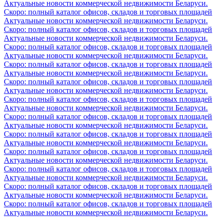
Актуальные новости коммерческой недвижимости Беларуси.
Скоро: полный каталог офисов, складов и торговых площадей
Актуальные новости коммерческой недвижимости Беларуси.
Скоро: полный каталог офисов, складов и торговых площадей
Актуальные новости коммерческой недвижимости Беларуси.
Скоро: полный каталог офисов, складов и торговых площадей
Актуальные новости коммерческой недвижимости Беларуси.
Скоро: полный каталог офисов, складов и торговых площадей
Актуальные новости коммерческой недвижимости Беларуси.
Скоро: полный каталог офисов, складов и торговых площадей
Актуальные новости коммерческой недвижимости Беларуси.
Скоро: полный каталог офисов, складов и торговых площадей
Актуальные новости коммерческой недвижимости Беларуси.
Скоро: полный каталог офисов, складов и торговых площадей
Актуальные новости коммерческой недвижимости Беларуси.
Скоро: полный каталог офисов, складов и торговых площадей
Актуальные новости коммерческой недвижимости Беларуси.
Скоро: полный каталог офисов, складов и торговых площадей
Актуальные новости коммерческой недвижимости Беларуси.
Скоро: полный каталог офисов, складов и торговых площадей
Актуальные новости коммерческой недвижимости Беларуси.
Скоро: полный каталог офисов, складов и торговых площадей
Актуальные новости коммерческой недвижимости Беларуси.
Скоро: полный каталог офисов, складов и торговых площадей
Актуальные новости коммерческой недвижимости Беларуси.