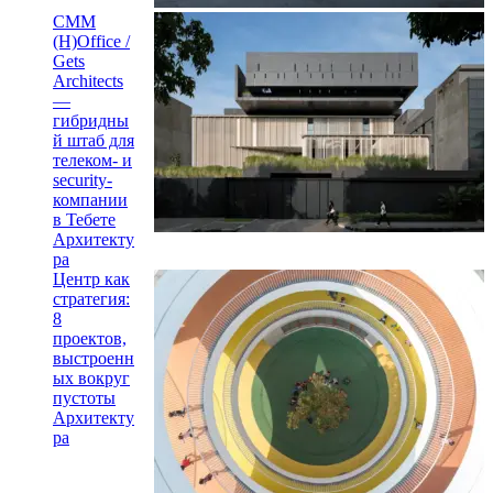
CMM
(H)Office /
Gets
Architects
—
гибридны
й штаб для
телеком- и
security-
компании
в Тебете
Архитекту
ра
Центр как
стратегия:
8
проектов,
выстроенн
ых вокруг
пустоты
Архитекту
ра