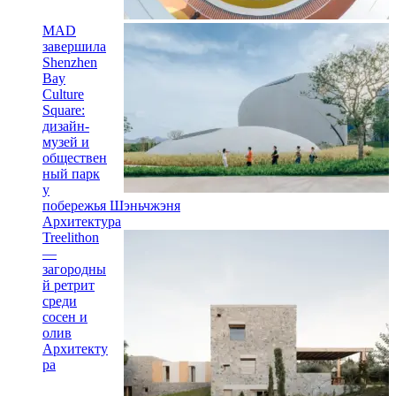
MAD
завершила
Shenzhen
Bay
Culture
Square:
дизайн-
музей и
обществен
ный парк
у
побережья Шэньчжэня
Архитектура
Treelithon
—
загородны
й ретрит
среди
сосен и
олив
Архитекту
ра