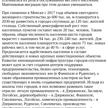
усиливаться их роль в обслуживании местного населения.
Маятниковая миграция при этом должна уменьшаться.
При снижении в Минске с 2017 года объемов ежегодного
жилищного строительства до 600 тыс. кв. м планируется к
2030-му разместить в городах-спутниках до 120 тыс. жителей
столицы. Собственный демографический рост этих
населенных пунктов составит около 20 тыс. человек. Таким
образом, общая численность населения шести городов
вырастет с нынешних 94 тыс. до 230–240 тыс. жителей. Для
занятости населения планируется создать около 75 тыс. новых
рабочих мест, в том числе до 40 % – в сфере услуг.
Предполагается задействовать население в составе
действующих и новых крупных инвестиционных объектов.
Развитие инновационной инфраструктуры городов-спутников
может идти за счет создания центров поддержки
предпринимательства, бизнес-центров, технопарков,
свободных экономических зон (в Фаниполе и Руденске), а
также образования промышленных кластеров на базе
существующих и вновь создаваемых предприятий. Исходя из
анализа этих городов, в них возможно развивать такие
отрасли: легкую промышленность – в Дзержинске, Заславле,
Логойске, деревообработку – в Дзержинске, Фаниполе,
Смолевичах, Логойске, химическую промышленность – в
Дзержинске, Руденске, Смолевичах, производство