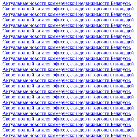
Актуальные новости коммерческой недвижимости Беларуси.
Скоро: полный каталог офисов, складов и торговых площадей
Актуальные новости коммерческой недвижимости Беларуси.
Скоро: полный каталог офисов, складов и торговых площадей
Актуальные новости коммерческой недвижимости Беларуси.
Скоро: полный каталог офисов, складов и торговых площадей
Актуальные новости коммерческой недвижимости Беларуси.
Скоро: полный каталог офисов, складов и торговых площадей
Актуальные новости коммерческой недвижимости Беларуси.
Скоро: полный каталог офисов, складов и торговых площадей
Актуальные новости коммерческой недвижимости Беларуси.
Скоро: полный каталог офисов, складов и торговых площадей
Актуальные новости коммерческой недвижимости Беларуси.
Скоро: полный каталог офисов, складов и торговых площадей
Актуальные новости коммерческой недвижимости Беларуси.
Скоро: полный каталог офисов, складов и торговых площадей
Актуальные новости коммерческой недвижимости Беларуси.
Скоро: полный каталог офисов, складов и торговых площадей
Актуальные новости коммерческой недвижимости Беларуси.
Скоро: полный каталог офисов, складов и торговых площадей
Актуальные новости коммерческой недвижимости Беларуси.
Скоро: полный каталог офисов, складов и торговых площадей
Актуальные новости коммерческой недвижимости Беларуси.
Скоро: полный каталог офисов, складов и торговых площадей
Актуальные новости коммерческой недвижимости Беларуси.