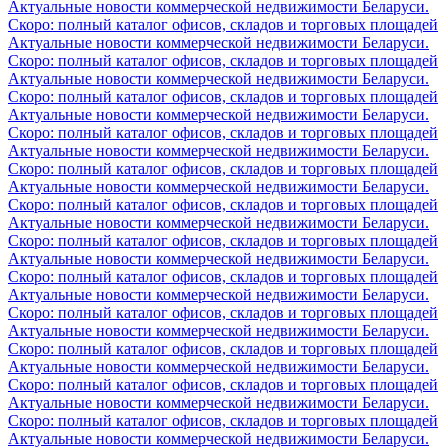
Актуальные новости коммерческой недвижимости Беларуси.
Скоро: полный каталог офисов, складов и торговых площадей
Актуальные новости коммерческой недвижимости Беларуси.
Скоро: полный каталог офисов, складов и торговых площадей
Актуальные новости коммерческой недвижимости Беларуси.
Скоро: полный каталог офисов, складов и торговых площадей
Актуальные новости коммерческой недвижимости Беларуси.
Скоро: полный каталог офисов, складов и торговых площадей
Актуальные новости коммерческой недвижимости Беларуси.
Скоро: полный каталог офисов, складов и торговых площадей
Актуальные новости коммерческой недвижимости Беларуси.
Скоро: полный каталог офисов, складов и торговых площадей
Актуальные новости коммерческой недвижимости Беларуси.
Скоро: полный каталог офисов, складов и торговых площадей
Актуальные новости коммерческой недвижимости Беларуси.
Скоро: полный каталог офисов, складов и торговых площадей
Актуальные новости коммерческой недвижимости Беларуси.
Скоро: полный каталог офисов, складов и торговых площадей
Актуальные новости коммерческой недвижимости Беларуси.
Скоро: полный каталог офисов, складов и торговых площадей
Актуальные новости коммерческой недвижимости Беларуси.
Скоро: полный каталог офисов, складов и торговых площадей
Актуальные новости коммерческой недвижимости Беларуси.
Скоро: полный каталог офисов, складов и торговых площадей
Актуальные новости коммерческой недвижимости Беларуси.