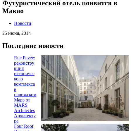
Футуристический отель появится в
Макао
Новости
25 июня, 2014
Последние новости
Rue Pavée:
реконстру
кция
историчес
кого
комплекса
в
парижском
Марэ от
MARS
Architectes
Архитекту
ра
Four Roof