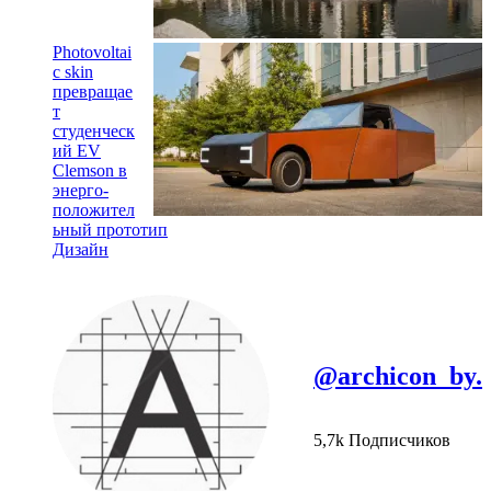
Photovoltai
c skin
превращае
т
студенческ
ий EV
Clemson в
энерго-
положител
ьный прототип
Дизайн
@archicon_by.
5,7k Подписчиков