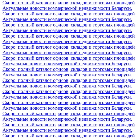
Скоро: полный каталог офисов, складов и торговых площадей
Актуальные новости коммерческой недвижимости Беларуси.
Скоро: полный каталог офисов, складов и торговых площадей
Актуальные новости коммерческой недвижимости Беларуси.
Скоро: полный каталог офисов, складов и торговых площадей
Актуальные новости коммерческой недвижимости Беларуси.
Скоро: полный каталог офисов, складов и торговых площадей
Актуальные новости коммерческой недвижимости Беларуси.
Скоро: полный каталог офисов, складов и торговых площадей
Актуальные новости коммерческой недвижимости Беларуси.
Скоро: полный каталог офисов, складов и торговых площадей
Актуальные новости коммерческой недвижимости Беларуси.
Скоро: полный каталог офисов, складов и торговых площадей
Актуальные новости коммерческой недвижимости Беларуси.
Скоро: полный каталог офисов, складов и торговых площадей
Актуальные новости коммерческой недвижимости Беларуси.
Скоро: полный каталог офисов, складов и торговых площадей
Актуальные новости коммерческой недвижимости Беларуси.
Скоро: полный каталог офисов, складов и торговых площадей
Актуальные новости коммерческой недвижимости Беларуси.
Скоро: полный каталог офисов, складов и торговых площадей
Актуальные новости коммерческой недвижимости Беларуси.
Скоро: полный каталог офисов, складов и торговых площадей
Актуальные новости коммерческой недвижимости Беларуси.
Скоро: полный каталог офисов, складов и торговых площадей