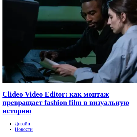
Clideo Video Editor: как монтаж
превращает fashion film в визуальную
историю
Дизайн
Новости