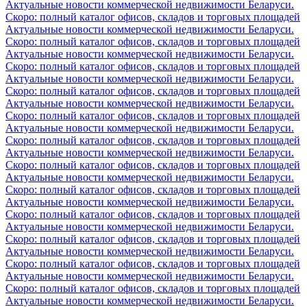
Актуальные новости коммерческой недвижимости Беларуси.
Скоро: полный каталог офисов, складов и торговых площадей
Актуальные новости коммерческой недвижимости Беларуси.
Скоро: полный каталог офисов, складов и торговых площадей
Актуальные новости коммерческой недвижимости Беларуси.
Скоро: полный каталог офисов, складов и торговых площадей
Актуальные новости коммерческой недвижимости Беларуси.
Скоро: полный каталог офисов, складов и торговых площадей
Актуальные новости коммерческой недвижимости Беларуси.
Скоро: полный каталог офисов, складов и торговых площадей
Актуальные новости коммерческой недвижимости Беларуси.
Скоро: полный каталог офисов, складов и торговых площадей
Актуальные новости коммерческой недвижимости Беларуси.
Скоро: полный каталог офисов, складов и торговых площадей
Актуальные новости коммерческой недвижимости Беларуси.
Скоро: полный каталог офисов, складов и торговых площадей
Актуальные новости коммерческой недвижимости Беларуси.
Скоро: полный каталог офисов, складов и торговых площадей
Актуальные новости коммерческой недвижимости Беларуси.
Скоро: полный каталог офисов, складов и торговых площадей
Актуальные новости коммерческой недвижимости Беларуси.
Скоро: полный каталог офисов, складов и торговых площадей
Актуальные новости коммерческой недвижимости Беларуси.
Скоро: полный каталог офисов, складов и торговых площадей
Актуальные новости коммерческой недвижимости Беларуси.