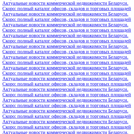
Актуальные новости коммерческой недвижимости Беларуси.
Скоро: полный каталог офисов, складов и торговых площадей
Актуальные новости коммерческой недвижимости Беларуси.
Скоро: полный каталог офисов, складов и торговых площадей
Актуальные новости коммерческой недвижимости Беларуси.
Скоро: полный каталог офисов, складов и торговых площадей
Актуальные новости коммерческой недвижимости Беларуси.
Скоро: полный каталог офисов, складов и торговых площадей
Актуальные новости коммерческой недвижимости Беларуси.
Скоро: полный каталог офисов, складов и торговых площадей
Актуальные новости коммерческой недвижимости Беларуси.
Скоро: полный каталог офисов, складов и торговых площадей
Актуальные новости коммерческой недвижимости Беларуси.
Скоро: полный каталог офисов, складов и торговых площадей
Актуальные новости коммерческой недвижимости Беларуси.
Скоро: полный каталог офисов, складов и торговых площадей
Актуальные новости коммерческой недвижимости Беларуси.
Скоро: полный каталог офисов, складов и торговых площадей
Актуальные новости коммерческой недвижимости Беларуси.
Скоро: полный каталог офисов, складов и торговых площадей
Актуальные новости коммерческой недвижимости Беларуси.
Скоро: полный каталог офисов, складов и торговых площадей
Актуальные новости коммерческой недвижимости Беларуси.
Скоро: полный каталог офисов, складов и торговых площадей
Актуальные новости коммерческой недвижимости Беларуси.