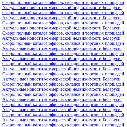
Скоро: полный каталог офисов, складов и торговых площадей
Актуальные новости коммерческой недвижимости Беларуси.
Скоро: полный каталог офисов, складов и торговых площадей
Актуальные новости коммерческой недвижимости Беларуси.
Скоро: полный каталог офисов, складов и торговых площадей
Актуальные новости коммерческой недвижимости Беларуси.
Скоро: полный каталог офисов, складов и торговых площадей
Актуальные новости коммерческой недвижимости Беларуси.
Скоро: полный каталог офисов, складов и торговых площадей
Актуальные новости коммерческой недвижимости Беларуси.
Скоро: полный каталог офисов, складов и торговых площадей
Актуальные новости коммерческой недвижимости Беларуси.
Скоро: полный каталог офисов, складов и торговых площадей
Актуальные новости коммерческой недвижимости Беларуси.
Скоро: полный каталог офисов, складов и торговых площадей
Актуальные новости коммерческой недвижимости Беларуси.
Скоро: полный каталог офисов, складов и торговых площадей
Актуальные новости коммерческой недвижимости Беларуси.
Скоро: полный каталог офисов, складов и торговых площадей
Актуальные новости коммерческой недвижимости Беларуси.
Скоро: полный каталог офисов, складов и торговых площадей
Актуальные новости коммерческой недвижимости Беларуси.
Скоро: полный каталог офисов, складов и торговых площадей
Актуальные новости коммерческой недвижимости Беларуси.
Скоро: полный каталог офисов, складов и торговых площадей