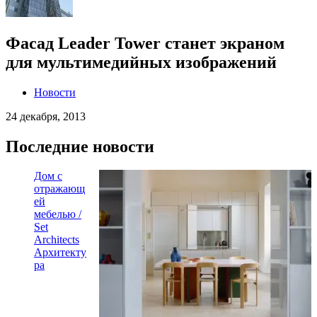
Фасад Leader Tower станет экраном
для мультимедийных изображений
Новости
24 декабря, 2013
Последние новости
Дом с
отражающ
ей
мебелью /
Set
Architects
Архитекту
ра