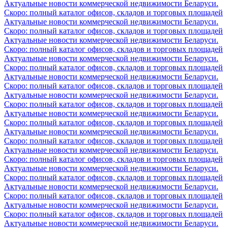
Актуальные новости коммерческой недвижимости Беларуси.
Скоро: полный каталог офисов, складов и торговых площадей
Актуальные новости коммерческой недвижимости Беларуси.
Скоро: полный каталог офисов, складов и торговых площадей
Актуальные новости коммерческой недвижимости Беларуси.
Скоро: полный каталог офисов, складов и торговых площадей
Актуальные новости коммерческой недвижимости Беларуси.
Скоро: полный каталог офисов, складов и торговых площадей
Актуальные новости коммерческой недвижимости Беларуси.
Скоро: полный каталог офисов, складов и торговых площадей
Актуальные новости коммерческой недвижимости Беларуси.
Скоро: полный каталог офисов, складов и торговых площадей
Актуальные новости коммерческой недвижимости Беларуси.
Скоро: полный каталог офисов, складов и торговых площадей
Актуальные новости коммерческой недвижимости Беларуси.
Скоро: полный каталог офисов, складов и торговых площадей
Актуальные новости коммерческой недвижимости Беларуси.
Скоро: полный каталог офисов, складов и торговых площадей
Актуальные новости коммерческой недвижимости Беларуси.
Скоро: полный каталог офисов, складов и торговых площадей
Актуальные новости коммерческой недвижимости Беларуси.
Скоро: полный каталог офисов, складов и торговых площадей
Актуальные новости коммерческой недвижимости Беларуси.
Скоро: полный каталог офисов, складов и торговых площадей
Актуальные новости коммерческой недвижимости Беларуси.