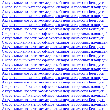
Актуальные новости коммерческой недвижимости Беларуси.
Скоро: полный каталог офисов, складов и торговых площадей
Актуальные новости коммерческой недвижимости Беларуси.
Скоро: полный каталог офисов, складов и торговых площадей
Актуальные новости коммерческой недвижимости Беларуси.
Скоро: полный каталог офисов, складов и торговых площадей
Актуальные новости коммерческой недвижимости Беларуси.
Скоро: полный каталог офисов, складов и торговых площадей
Актуальные новости коммерческой недвижимости Беларуси.
Скоро: полный каталог офисов, складов и торговых площадей
Актуальные новости коммерческой недвижимости Беларуси.
Скоро: полный каталог офисов, складов и торговых площадей
Актуальные новости коммерческой недвижимости Беларуси.
Скоро: полный каталог офисов, складов и торговых площадей
Актуальные новости коммерческой недвижимости Беларуси.
Скоро: полный каталог офисов, складов и торговых площадей
Актуальные новости коммерческой недвижимости Беларуси.
Скоро: полный каталог офисов, складов и торговых площадей
Актуальные новости коммерческой недвижимости Беларуси.
Скоро: полный каталог офисов, складов и торговых площадей
Актуальные новости коммерческой недвижимости Беларуси.
Скоро: полный каталог офисов, складов и торговых площадей
Актуальные новости коммерческой недвижимости Беларуси.
Скоро: полный каталог офисов, складов и торговых площадей
Актуальные новости коммерческой недвижимости Беларуси.