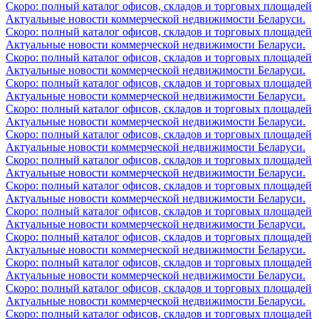
Скоро: полный каталог офисов, складов и торговых площадей
Актуальные новости коммерческой недвижимости Беларуси.
Скоро: полный каталог офисов, складов и торговых площадей
Актуальные новости коммерческой недвижимости Беларуси.
Скоро: полный каталог офисов, складов и торговых площадей
Актуальные новости коммерческой недвижимости Беларуси.
Скоро: полный каталог офисов, складов и торговых площадей
Актуальные новости коммерческой недвижимости Беларуси.
Скоро: полный каталог офисов, складов и торговых площадей
Актуальные новости коммерческой недвижимости Беларуси.
Скоро: полный каталог офисов, складов и торговых площадей
Актуальные новости коммерческой недвижимости Беларуси.
Скоро: полный каталог офисов, складов и торговых площадей
Актуальные новости коммерческой недвижимости Беларуси.
Скоро: полный каталог офисов, складов и торговых площадей
Актуальные новости коммерческой недвижимости Беларуси.
Скоро: полный каталог офисов, складов и торговых площадей
Актуальные новости коммерческой недвижимости Беларуси.
Скоро: полный каталог офисов, складов и торговых площадей
Актуальные новости коммерческой недвижимости Беларуси.
Скоро: полный каталог офисов, складов и торговых площадей
Актуальные новости коммерческой недвижимости Беларуси.
Скоро: полный каталог офисов, складов и торговых площадей
Актуальные новости коммерческой недвижимости Беларуси.
Скоро: полный каталог офисов, складов и торговых площадей