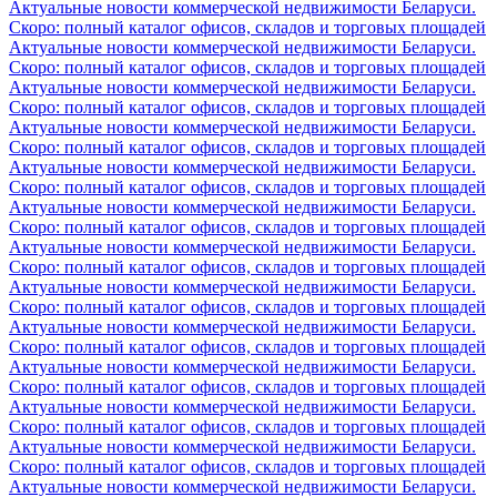
Актуальные новости коммерческой недвижимости Беларуси.
Скоро: полный каталог офисов, складов и торговых площадей
Актуальные новости коммерческой недвижимости Беларуси.
Скоро: полный каталог офисов, складов и торговых площадей
Актуальные новости коммерческой недвижимости Беларуси.
Скоро: полный каталог офисов, складов и торговых площадей
Актуальные новости коммерческой недвижимости Беларуси.
Скоро: полный каталог офисов, складов и торговых площадей
Актуальные новости коммерческой недвижимости Беларуси.
Скоро: полный каталог офисов, складов и торговых площадей
Актуальные новости коммерческой недвижимости Беларуси.
Скоро: полный каталог офисов, складов и торговых площадей
Актуальные новости коммерческой недвижимости Беларуси.
Скоро: полный каталог офисов, складов и торговых площадей
Актуальные новости коммерческой недвижимости Беларуси.
Скоро: полный каталог офисов, складов и торговых площадей
Актуальные новости коммерческой недвижимости Беларуси.
Скоро: полный каталог офисов, складов и торговых площадей
Актуальные новости коммерческой недвижимости Беларуси.
Скоро: полный каталог офисов, складов и торговых площадей
Актуальные новости коммерческой недвижимости Беларуси.
Скоро: полный каталог офисов, складов и торговых площадей
Актуальные новости коммерческой недвижимости Беларуси.
Скоро: полный каталог офисов, складов и торговых площадей
Актуальные новости коммерческой недвижимости Беларуси.