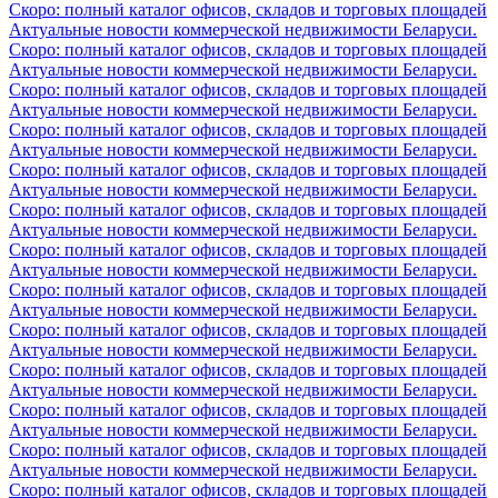
Скоро: полный каталог офисов, складов и торговых площадей
Актуальные новости коммерческой недвижимости Беларуси.
Скоро: полный каталог офисов, складов и торговых площадей
Актуальные новости коммерческой недвижимости Беларуси.
Скоро: полный каталог офисов, складов и торговых площадей
Актуальные новости коммерческой недвижимости Беларуси.
Скоро: полный каталог офисов, складов и торговых площадей
Актуальные новости коммерческой недвижимости Беларуси.
Скоро: полный каталог офисов, складов и торговых площадей
Актуальные новости коммерческой недвижимости Беларуси.
Скоро: полный каталог офисов, складов и торговых площадей
Актуальные новости коммерческой недвижимости Беларуси.
Скоро: полный каталог офисов, складов и торговых площадей
Актуальные новости коммерческой недвижимости Беларуси.
Скоро: полный каталог офисов, складов и торговых площадей
Актуальные новости коммерческой недвижимости Беларуси.
Скоро: полный каталог офисов, складов и торговых площадей
Актуальные новости коммерческой недвижимости Беларуси.
Скоро: полный каталог офисов, складов и торговых площадей
Актуальные новости коммерческой недвижимости Беларуси.
Скоро: полный каталог офисов, складов и торговых площадей
Актуальные новости коммерческой недвижимости Беларуси.
Скоро: полный каталог офисов, складов и торговых площадей
Актуальные новости коммерческой недвижимости Беларуси.
Скоро: полный каталог офисов, складов и торговых площадей