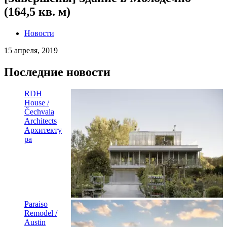
(164,5 кв. м)
Новости
15 апреля, 2019
Последние новости
RDH
House /
Čechvala
Architects
Архитекту
ра
Paraiso
Remodel /
Austin