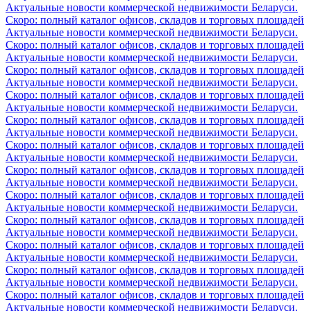
Актуальные новости коммерческой недвижимости Беларуси.
Скоро: полный каталог офисов, складов и торговых площадей
Актуальные новости коммерческой недвижимости Беларуси.
Скоро: полный каталог офисов, складов и торговых площадей
Актуальные новости коммерческой недвижимости Беларуси.
Скоро: полный каталог офисов, складов и торговых площадей
Актуальные новости коммерческой недвижимости Беларуси.
Скоро: полный каталог офисов, складов и торговых площадей
Актуальные новости коммерческой недвижимости Беларуси.
Скоро: полный каталог офисов, складов и торговых площадей
Актуальные новости коммерческой недвижимости Беларуси.
Скоро: полный каталог офисов, складов и торговых площадей
Актуальные новости коммерческой недвижимости Беларуси.
Скоро: полный каталог офисов, складов и торговых площадей
Актуальные новости коммерческой недвижимости Беларуси.
Скоро: полный каталог офисов, складов и торговых площадей
Актуальные новости коммерческой недвижимости Беларуси.
Скоро: полный каталог офисов, складов и торговых площадей
Актуальные новости коммерческой недвижимости Беларуси.
Скоро: полный каталог офисов, складов и торговых площадей
Актуальные новости коммерческой недвижимости Беларуси.
Скоро: полный каталог офисов, складов и торговых площадей
Актуальные новости коммерческой недвижимости Беларуси.
Скоро: полный каталог офисов, складов и торговых площадей
Актуальные новости коммерческой недвижимости Беларуси.