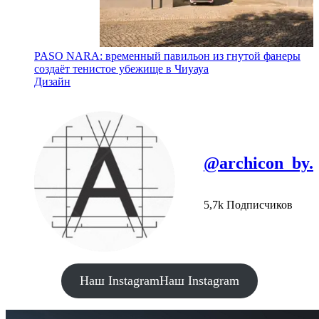
PASO NARA: временный павильон из гнутой фанеры
создаёт тенистое убежище в Чиуауа
Дизайн
@archicon_by.
5,7k Подписчиков
Наш Instagram
Наш Instagram