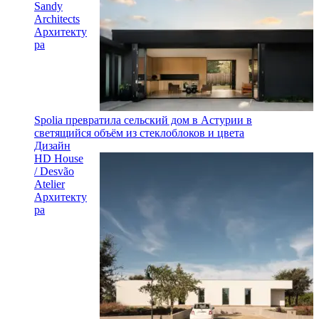
Sandy
Architects
Архитекту
ра
Spolia превратила сельский дом в Астурии в
светящийся объём из стеклоблоков и цвета
Дизайн
HD House
/ Desvão
Atelier
Архитекту
ра