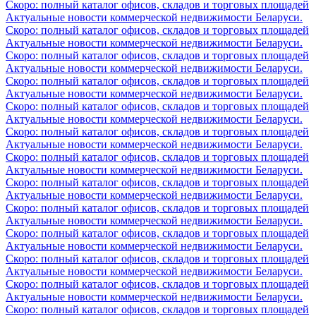
Скоро: полный каталог офисов, складов и торговых площадей
Актуальные новости коммерческой недвижимости Беларуси.
Скоро: полный каталог офисов, складов и торговых площадей
Актуальные новости коммерческой недвижимости Беларуси.
Скоро: полный каталог офисов, складов и торговых площадей
Актуальные новости коммерческой недвижимости Беларуси.
Скоро: полный каталог офисов, складов и торговых площадей
Актуальные новости коммерческой недвижимости Беларуси.
Скоро: полный каталог офисов, складов и торговых площадей
Актуальные новости коммерческой недвижимости Беларуси.
Скоро: полный каталог офисов, складов и торговых площадей
Актуальные новости коммерческой недвижимости Беларуси.
Скоро: полный каталог офисов, складов и торговых площадей
Актуальные новости коммерческой недвижимости Беларуси.
Скоро: полный каталог офисов, складов и торговых площадей
Актуальные новости коммерческой недвижимости Беларуси.
Скоро: полный каталог офисов, складов и торговых площадей
Актуальные новости коммерческой недвижимости Беларуси.
Скоро: полный каталог офисов, складов и торговых площадей
Актуальные новости коммерческой недвижимости Беларуси.
Скоро: полный каталог офисов, складов и торговых площадей
Актуальные новости коммерческой недвижимости Беларуси.
Скоро: полный каталог офисов, складов и торговых площадей
Актуальные новости коммерческой недвижимости Беларуси.
Скоро: полный каталог офисов, складов и торговых площадей