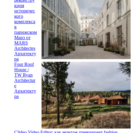
реконстру
кция
историчес
кого
комплекса
в
парижском
Марэ от
MARS
Architectes
Архитекту
ра
Four Roof
House /
TW Ryan
Architectur
e
Архитекту
ра
Clideo Video Editor: как монтаж превращает fashion