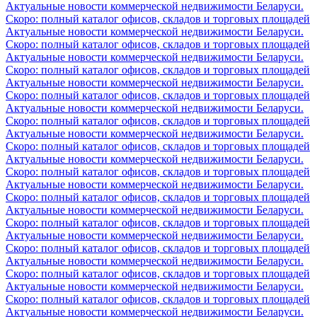
Актуальные новости коммерческой недвижимости Беларуси.
Скоро: полный каталог офисов, складов и торговых площадей
Актуальные новости коммерческой недвижимости Беларуси.
Скоро: полный каталог офисов, складов и торговых площадей
Актуальные новости коммерческой недвижимости Беларуси.
Скоро: полный каталог офисов, складов и торговых площадей
Актуальные новости коммерческой недвижимости Беларуси.
Скоро: полный каталог офисов, складов и торговых площадей
Актуальные новости коммерческой недвижимости Беларуси.
Скоро: полный каталог офисов, складов и торговых площадей
Актуальные новости коммерческой недвижимости Беларуси.
Скоро: полный каталог офисов, складов и торговых площадей
Актуальные новости коммерческой недвижимости Беларуси.
Скоро: полный каталог офисов, складов и торговых площадей
Актуальные новости коммерческой недвижимости Беларуси.
Скоро: полный каталог офисов, складов и торговых площадей
Актуальные новости коммерческой недвижимости Беларуси.
Скоро: полный каталог офисов, складов и торговых площадей
Актуальные новости коммерческой недвижимости Беларуси.
Скоро: полный каталог офисов, складов и торговых площадей
Актуальные новости коммерческой недвижимости Беларуси.
Скоро: полный каталог офисов, складов и торговых площадей
Актуальные новости коммерческой недвижимости Беларуси.
Скоро: полный каталог офисов, складов и торговых площадей
Актуальные новости коммерческой недвижимости Беларуси.