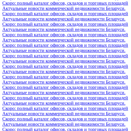
Скоро: полный каталог офисов, складов и торговых площадей
Актуальные новости коммерческой недвижимости Беларуси.
Скоро: полный каталог офисов, складов и торговых площадей
Актуальные новости коммерческой недвижимости Беларуси.
Скоро: полный каталог офисов, складов и торговых площадей
Актуальные новости коммерческой недвижимости Беларуси.
Скоро: полный каталог офисов, складов и торговых площадей
Актуальные новости коммерческой недвижимости Беларуси.
Скоро: полный каталог офисов, складов и торговых площадей
Актуальные новости коммерческой недвижимости Беларуси.
Скоро: полный каталог офисов, складов и торговых площадей
Актуальные новости коммерческой недвижимости Беларуси.
Скоро: полный каталог офисов, складов и торговых площадей
Актуальные новости коммерческой недвижимости Беларуси.
Скоро: полный каталог офисов, складов и торговых площадей
Актуальные новости коммерческой недвижимости Беларуси.
Скоро: полный каталог офисов, складов и торговых площадей
Актуальные новости коммерческой недвижимости Беларуси.
Скоро: полный каталог офисов, складов и торговых площадей
Актуальные новости коммерческой недвижимости Беларуси.
Скоро: полный каталог офисов, складов и торговых площадей
Актуальные новости коммерческой недвижимости Беларуси.
Скоро: полный каталог офисов, складов и торговых площадей
Актуальные новости коммерческой недвижимости Беларуси.
Скоро: полный каталог офисов, складов и торговых площадей