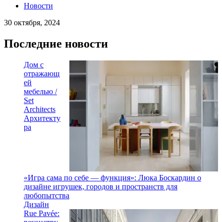
Новости
30 октября, 2024
Последние новости
Дом с
отражающ
ей
мебелью /
Set
Architects
Архитекту
ра
«Игра сама по себе — функция»: Люка Боскардин о
дизайне игрушек, городов и пространств для
любопытства
Дизайн
Rue Pavée: