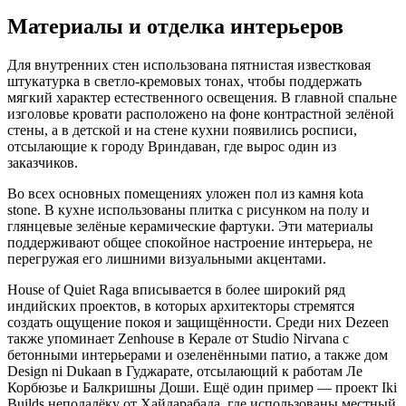
Материалы и отделка интерьеров
Для внутренних стен использована пятнистая известковая
штукатурка в светло-кремовых тонах, чтобы поддержать
мягкий характер естественного освещения. В главной спальне
изголовье кровати расположено на фоне контрастной зелёной
стены, а в детской и на стене кухни появились росписи,
отсылающие к городу Вриндаван, где вырос один из
заказчиков.
Во всех основных помещениях уложен пол из камня kota
stone. В кухне использованы плитка с рисунком на полу и
глянцевые зелёные керамические фартуки. Эти материалы
поддерживают общее спокойное настроение интерьера, не
перегружая его лишними визуальными акцентами.
House of Quiet Raga вписывается в более широкий ряд
индийских проектов, в которых архитекторы стремятся
создать ощущение покоя и защищённости. Среди них Dezeen
также упоминает Zenhouse в Керале от Studio Nirvana с
бетонными интерьерами и озеленёнными патио, а также дом
Design ni Dukaan в Гуджарате, отсылающий к работам Ле
Корбюзье и Балкришны Доши. Ещё один пример — проект Iki
Builds неподалёку от Хайдарабада, где использованы местный