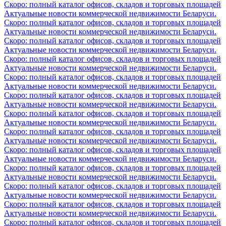
Скоро: полный каталог офисов, складов и торговых площадей
Актуальные новости коммерческой недвижимости Беларуси.
Скоро: полный каталог офисов, складов и торговых площадей
Актуальные новости коммерческой недвижимости Беларуси.
Скоро: полный каталог офисов, складов и торговых площадей
Актуальные новости коммерческой недвижимости Беларуси.
Скоро: полный каталог офисов, складов и торговых площадей
Актуальные новости коммерческой недвижимости Беларуси.
Скоро: полный каталог офисов, складов и торговых площадей
Актуальные новости коммерческой недвижимости Беларуси.
Скоро: полный каталог офисов, складов и торговых площадей
Актуальные новости коммерческой недвижимости Беларуси.
Скоро: полный каталог офисов, складов и торговых площадей
Актуальные новости коммерческой недвижимости Беларуси.
Скоро: полный каталог офисов, складов и торговых площадей
Актуальные новости коммерческой недвижимости Беларуси.
Скоро: полный каталог офисов, складов и торговых площадей
Актуальные новости коммерческой недвижимости Беларуси.
Скоро: полный каталог офисов, складов и торговых площадей
Актуальные новости коммерческой недвижимости Беларуси.
Скоро: полный каталог офисов, складов и торговых площадей
Актуальные новости коммерческой недвижимости Беларуси.
Скоро: полный каталог офисов, складов и торговых площадей
Актуальные новости коммерческой недвижимости Беларуси.
Скоро: полный каталог офисов, складов и торговых площадей