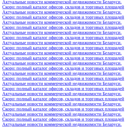
Актуальные новости коммерческой недвижимости Беларуси.
Скоро: полный каталог офисов, складов и торговых площадей
Актуальные новости коммерческой недвижимости Беларуси.
Скоро: полный каталог офисов, складов и торговых площадей
Актуальные новости коммерческой недвижимости Беларуси.
Скоро: полный каталог офисов, складов и торговых площадей
Актуальные новости коммерческой недвижимости Беларуси.
Скоро: полный каталог офисов, складов и торговых площадей
Актуальные новости коммерческой недвижимости Беларуси.
Скоро: полный каталог офисов, складов и торговых площадей
Актуальные новости коммерческой недвижимости Беларуси.
Скоро: полный каталог офисов, складов и торговых площадей
Актуальные новости коммерческой недвижимости Беларуси.
Скоро: полный каталог офисов, складов и торговых площадей
Актуальные новости коммерческой недвижимости Беларуси.
Скоро: полный каталог офисов, складов и торговых площадей
Актуальные новости коммерческой недвижимости Беларуси.
Скоро: полный каталог офисов, складов и торговых площадей
Актуальные новости коммерческой недвижимости Беларуси.
Скоро: полный каталог офисов, складов и торговых площадей
Актуальные новости коммерческой недвижимости Беларуси.
Скоро: полный каталог офисов, складов и торговых площадей
Актуальные новости коммерческой недвижимости Беларуси.
Скоро: полный каталог офисов, складов и торговых площадей
Актуальные новости коммерческой недвижимости Беларуси.