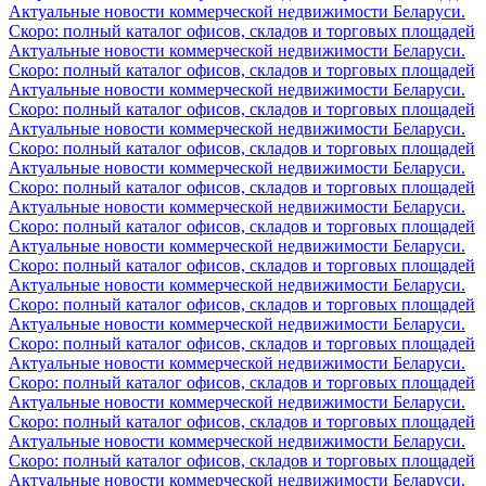
Актуальные новости коммерческой недвижимости Беларуси.
Скоро: полный каталог офисов, складов и торговых площадей
Актуальные новости коммерческой недвижимости Беларуси.
Скоро: полный каталог офисов, складов и торговых площадей
Актуальные новости коммерческой недвижимости Беларуси.
Скоро: полный каталог офисов, складов и торговых площадей
Актуальные новости коммерческой недвижимости Беларуси.
Скоро: полный каталог офисов, складов и торговых площадей
Актуальные новости коммерческой недвижимости Беларуси.
Скоро: полный каталог офисов, складов и торговых площадей
Актуальные новости коммерческой недвижимости Беларуси.
Скоро: полный каталог офисов, складов и торговых площадей
Актуальные новости коммерческой недвижимости Беларуси.
Скоро: полный каталог офисов, складов и торговых площадей
Актуальные новости коммерческой недвижимости Беларуси.
Скоро: полный каталог офисов, складов и торговых площадей
Актуальные новости коммерческой недвижимости Беларуси.
Скоро: полный каталог офисов, складов и торговых площадей
Актуальные новости коммерческой недвижимости Беларуси.
Скоро: полный каталог офисов, складов и торговых площадей
Актуальные новости коммерческой недвижимости Беларуси.
Скоро: полный каталог офисов, складов и торговых площадей
Актуальные новости коммерческой недвижимости Беларуси.
Скоро: полный каталог офисов, складов и торговых площадей
Актуальные новости коммерческой недвижимости Беларуси.