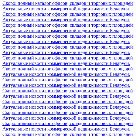
Скоро: полный каталог офисов, складов и торговых площадей
Актуальные новости коммерческой недвижимости Беларуси.
Скоро: полный каталог офисов, складов и торговых площадей
Актуальные новости коммерческой недвижимости Беларуси.
Скоро: полный каталог офисов, складов и торговых площадей
Актуальные новости коммерческой недвижимости Беларуси.
Скоро: полный каталог офисов, складов и торговых площадей
Актуальные новости коммерческой недвижимости Беларуси.
Скоро: полный каталог офисов, складов и торговых площадей
Актуальные новости коммерческой недвижимости Беларуси.
Скоро: полный каталог офисов, складов и торговых площадей
Актуальные новости коммерческой недвижимости Беларуси.
Скоро: полный каталог офисов, складов и торговых площадей
Актуальные новости коммерческой недвижимости Беларуси.
Скоро: полный каталог офисов, складов и торговых площадей
Актуальные новости коммерческой недвижимости Беларуси.
Скоро: полный каталог офисов, складов и торговых площадей
Актуальные новости коммерческой недвижимости Беларуси.
Скоро: полный каталог офисов, складов и торговых площадей
Актуальные новости коммерческой недвижимости Беларуси.
Скоро: полный каталог офисов, складов и торговых площадей
Актуальные новости коммерческой недвижимости Беларуси.
Скоро: полный каталог офисов, складов и торговых площадей
Актуальные новости коммерческой недвижимости Беларуси.
Скоро: полный каталог офисов, складов и торговых площадей