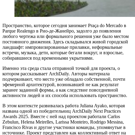
Пространство, которое сегодня занимает Praça do Mercado в
Parque Realengo в Рио-де-Жанейро, задолго до появления
любого чертежа или формального решения уже было местом
постоянного движения. Здесь складывался живой городской
ландшафт: импровизированные прилавки, неформальные
встречи, музыка, дети, которые бегали вокруг, и взрослые,
собиравшиеся под временными укрытиями.
Именно эта среда стала отправной точкой для проекта, о
котором рассказывает ArchDaily. Авторы материала
подчеркивают, что место уже обладало собственной, почти
эфемерной архитектурой, возникавшей не как результат
заранее заданной формы, а как следствие повседневной
активности людей и их способа использовать пространство.
В этом контексте развивалась работа Juliana Ayako, которая
названа одной из победительниц ArchDaily Next Practices
Awards 2025. Вместе с ней над проектом работали Carlos
Zebulun, Helena Meirelles, Larissa Monteiro, Rodrigo Messina,
Francisco Rivas и другие участники команды, упомянутые в
источнике. Проект представлен как коллективный ответ на