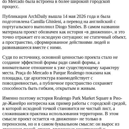
do Mercado была встроена в более широкий городской
процесс.
Публикация ArchDaily вышла 14 мая 2026 года и была
подготовлена Camilla Ghisleni, а перевод на английский с
португальского выполнил Diogo Simões. В самом названии
материала проект обозначен как история «в движении», и это
точно отражает его исходную ситуацию: не статичный объект,
а пространство, сформированное действиями людей и
развивавшееся вместе с ними.
Судя по источнику, основной ценностью проекта стало не
создание эффектной формы ради самой формы, а
внимательное отношение к уже существующему характеру
места. Praça do Mercado в Parque Realengo показана как
площадка, где архитектура взаимодействует с
повседневностью, а публичное пространство сохраняет
способность быть гибким, открытым и живым.
Именно поэтому история Realengo Park Market Square в Рио-
де-Жанейро интересна как пример работы с городской средой,
в которой исходной точкой становится не чистый лист, а
сложившаяся практика использования территории. В этом
смысле проект остается «в движении» не только в
переносном, но и в самом буквальном смысле: он вырос из