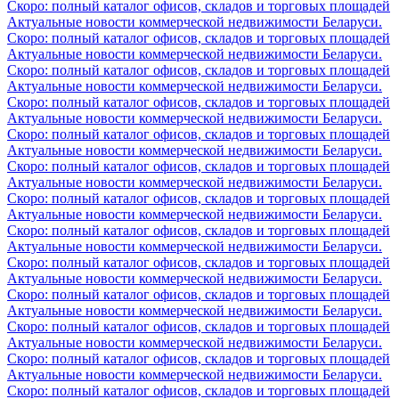
Скоро: полный каталог офисов, складов и торговых площадей
Актуальные новости коммерческой недвижимости Беларуси.
Скоро: полный каталог офисов, складов и торговых площадей
Актуальные новости коммерческой недвижимости Беларуси.
Скоро: полный каталог офисов, складов и торговых площадей
Актуальные новости коммерческой недвижимости Беларуси.
Скоро: полный каталог офисов, складов и торговых площадей
Актуальные новости коммерческой недвижимости Беларуси.
Скоро: полный каталог офисов, складов и торговых площадей
Актуальные новости коммерческой недвижимости Беларуси.
Скоро: полный каталог офисов, складов и торговых площадей
Актуальные новости коммерческой недвижимости Беларуси.
Скоро: полный каталог офисов, складов и торговых площадей
Актуальные новости коммерческой недвижимости Беларуси.
Скоро: полный каталог офисов, складов и торговых площадей
Актуальные новости коммерческой недвижимости Беларуси.
Скоро: полный каталог офисов, складов и торговых площадей
Актуальные новости коммерческой недвижимости Беларуси.
Скоро: полный каталог офисов, складов и торговых площадей
Актуальные новости коммерческой недвижимости Беларуси.
Скоро: полный каталог офисов, складов и торговых площадей
Актуальные новости коммерческой недвижимости Беларуси.
Скоро: полный каталог офисов, складов и торговых площадей
Актуальные новости коммерческой недвижимости Беларуси.
Скоро: полный каталог офисов, складов и торговых площадей