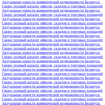
Актуальные новости коммерческой недвижимости Беларуси.
Скоро: полный каталог офисов, складов и торговых площадей
Актуальные новости коммерческой недвижимости Беларуси.
Скоро: полный каталог офисов, складов и торговых площадей
Актуальные новости коммерческой недвижимости Беларуси.
Скоро: полный каталог офисов, складов и торговых площадей
Актуальные новости коммерческой недвижимости Беларуси.
Скоро: полный каталог офисов, складов и торговых площадей
Актуальные новости коммерческой недвижимости Беларуси.
Скоро: полный каталог офисов, складов и торговых площадей
Актуальные новости коммерческой недвижимости Беларуси.
Скоро: полный каталог офисов, складов и торговых площадей
Актуальные новости коммерческой недвижимости Беларуси.
Скоро: полный каталог офисов, складов и торговых площадей
Актуальные новости коммерческой недвижимости Беларуси.
Скоро: полный каталог офисов, складов и торговых площадей
Актуальные новости коммерческой недвижимости Беларуси.
Скоро: полный каталог офисов, складов и торговых площадей
Актуальные новости коммерческой недвижимости Беларуси.
Скоро: полный каталог офисов, складов и торговых площадей
Актуальные новости коммерческой недвижимости Беларуси.
Скоро: полный каталог офисов, складов и торговых площадей
Актуальные новости коммерческой недвижимости Беларуси.
Скоро: полный каталог офисов, складов и торговых площадей
Актуальные новости коммерческой недвижимости Беларуси.