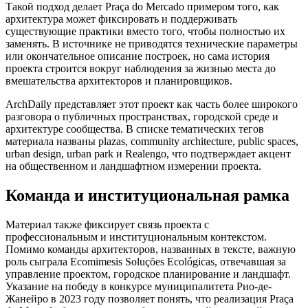
Такой подход делает Praça do Mercado примером того, как
архитектура может фиксировать и поддерживать
существующие практики вместо того, чтобы полностью их
заменять. В источнике не приводятся технические параметры
или окончательное описание построек, но сама история
проекта строится вокруг наблюдения за жизнью места до
вмешательства архитекторов и планировщиков.
ArchDaily представляет этот проект как часть более широкого
разговора о публичных пространствах, городской среде и
архитектуре сообщества. В списке тематических тегов
материала названы plazas, community architecture, public spaces,
urban design, urban park и Realengo, что подтверждает акцент
на общественном и ландшафтном измерении проекта.
Команда и институциональная рамка
Материал также фиксирует связь проекта с
профессиональным и институциональным контекстом.
Помимо команды архитекторов, названных в тексте, важную
роль сыграла Ecomimesis Soluções Ecológicas, отвечавшая за
управление проектом, городское планирование и ландшафт.
Указание на победу в конкурсе муниципалитета Рио-де-
Жанейро в 2023 году позволяет понять, что реализация Praça