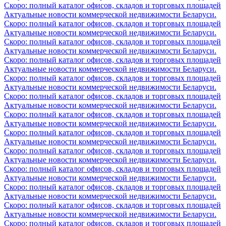
Скоро: полный каталог офисов, складов и торговых площадей
Актуальные новости коммерческой недвижимости Беларуси.
Скоро: полный каталог офисов, складов и торговых площадей
Актуальные новости коммерческой недвижимости Беларуси.
Скоро: полный каталог офисов, складов и торговых площадей
Актуальные новости коммерческой недвижимости Беларуси.
Скоро: полный каталог офисов, складов и торговых площадей
Актуальные новости коммерческой недвижимости Беларуси.
Скоро: полный каталог офисов, складов и торговых площадей
Актуальные новости коммерческой недвижимости Беларуси.
Скоро: полный каталог офисов, складов и торговых площадей
Актуальные новости коммерческой недвижимости Беларуси.
Скоро: полный каталог офисов, складов и торговых площадей
Актуальные новости коммерческой недвижимости Беларуси.
Скоро: полный каталог офисов, складов и торговых площадей
Актуальные новости коммерческой недвижимости Беларуси.
Скоро: полный каталог офисов, складов и торговых площадей
Актуальные новости коммерческой недвижимости Беларуси.
Скоро: полный каталог офисов, складов и торговых площадей
Актуальные новости коммерческой недвижимости Беларуси.
Скоро: полный каталог офисов, складов и торговых площадей
Актуальные новости коммерческой недвижимости Беларуси.
Скоро: полный каталог офисов, складов и торговых площадей
Актуальные новости коммерческой недвижимости Беларуси.
Скоро: полный каталог офисов, складов и торговых площадей