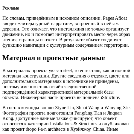
Реклама
По словам, приведённым в исходном описании, Pages Afloat
вводит «литературный нарратив», встроенный в пейзаж
деревни. Это означает, что инсталляция не только организует
движение, но и помогает интерпретировать место через образ
чтения, страницы и текста. В результате объект соединяет
функцию навигации с культурным содержанием территории.
Материал и проектные данные
В материалах проекта указан steel, то есть сталь, как основной
материал конструкции. Другие сведения о отделке, цвете или
дополнительных материалах в источнике не приведены,
поэтому именно сталь остаётся единственной
подтверждённой характеристикой материальной базы
объекта. Инженерная часть проекта выполнена iStructure.
В состав команды вошли Ziyue Liu, Shuai Wang и Wanying Xie.
Фотографии проекта подготовили Fangfang Tian и Jinquan
Kong. Доступные данные также фиксируют, что объект
относится к категории Installations & Structures и опубликован
как проект бюро f-a-n architects в Хуэйчжоу, China. Иные