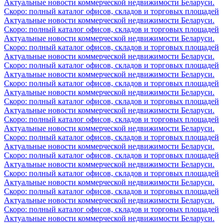
Актуальные новости коммерческой недвижимости Беларуси.
Скоро: полный каталог офисов, складов и торговых площадей
Актуальные новости коммерческой недвижимости Беларуси.
Скоро: полный каталог офисов, складов и торговых площадей
Актуальные новости коммерческой недвижимости Беларуси.
Скоро: полный каталог офисов, складов и торговых площадей
Актуальные новости коммерческой недвижимости Беларуси.
Скоро: полный каталог офисов, складов и торговых площадей
Актуальные новости коммерческой недвижимости Беларуси.
Скоро: полный каталог офисов, складов и торговых площадей
Актуальные новости коммерческой недвижимости Беларуси.
Скоро: полный каталог офисов, складов и торговых площадей
Актуальные новости коммерческой недвижимости Беларуси.
Скоро: полный каталог офисов, складов и торговых площадей
Актуальные новости коммерческой недвижимости Беларуси.
Скоро: полный каталог офисов, складов и торговых площадей
Актуальные новости коммерческой недвижимости Беларуси.
Скоро: полный каталог офисов, складов и торговых площадей
Актуальные новости коммерческой недвижимости Беларуси.
Скоро: полный каталог офисов, складов и торговых площадей
Актуальные новости коммерческой недвижимости Беларуси.
Скоро: полный каталог офисов, складов и торговых площадей
Актуальные новости коммерческой недвижимости Беларуси.
Скоро: полный каталог офисов, складов и торговых площадей
Актуальные новости коммерческой недвижимости Беларуси.