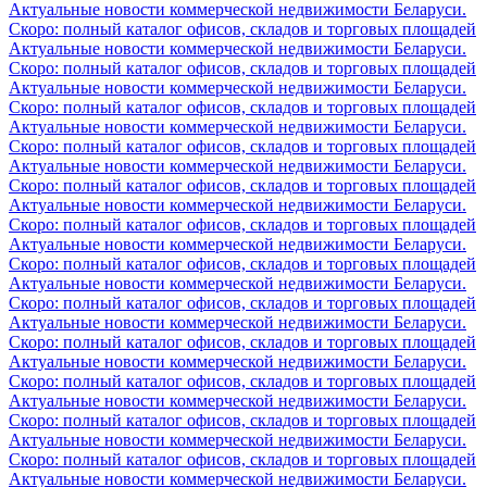
Актуальные новости коммерческой недвижимости Беларуси.
Скоро: полный каталог офисов, складов и торговых площадей
Актуальные новости коммерческой недвижимости Беларуси.
Скоро: полный каталог офисов, складов и торговых площадей
Актуальные новости коммерческой недвижимости Беларуси.
Скоро: полный каталог офисов, складов и торговых площадей
Актуальные новости коммерческой недвижимости Беларуси.
Скоро: полный каталог офисов, складов и торговых площадей
Актуальные новости коммерческой недвижимости Беларуси.
Скоро: полный каталог офисов, складов и торговых площадей
Актуальные новости коммерческой недвижимости Беларуси.
Скоро: полный каталог офисов, складов и торговых площадей
Актуальные новости коммерческой недвижимости Беларуси.
Скоро: полный каталог офисов, складов и торговых площадей
Актуальные новости коммерческой недвижимости Беларуси.
Скоро: полный каталог офисов, складов и торговых площадей
Актуальные новости коммерческой недвижимости Беларуси.
Скоро: полный каталог офисов, складов и торговых площадей
Актуальные новости коммерческой недвижимости Беларуси.
Скоро: полный каталог офисов, складов и торговых площадей
Актуальные новости коммерческой недвижимости Беларуси.
Скоро: полный каталог офисов, складов и торговых площадей
Актуальные новости коммерческой недвижимости Беларуси.
Скоро: полный каталог офисов, складов и торговых площадей
Актуальные новости коммерческой недвижимости Беларуси.