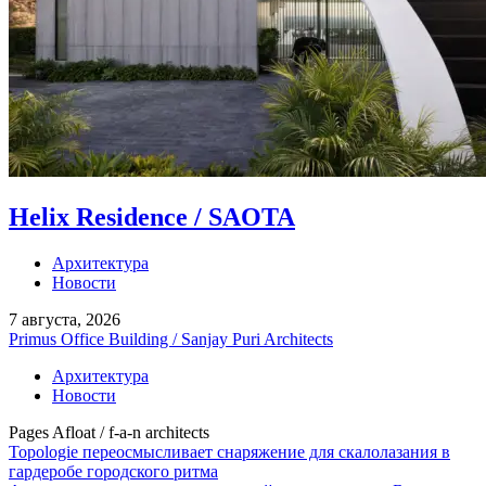
Helix Residence / SAOTA
Архитектура
Новости
7 августа, 2026
Primus Office Building / Sanjay Puri Architects
Архитектура
Новости
Pages Afloat / f-a-n architects
Topologie переосмысливает снаряжение для скалолазания в
гардеробе городского ритма