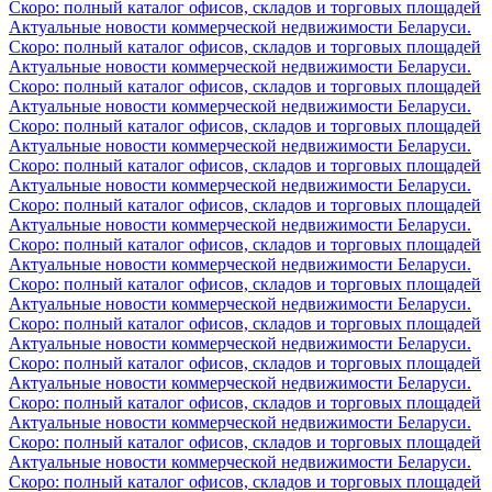
Скоро: полный каталог офисов, складов и торговых площадей
Актуальные новости коммерческой недвижимости Беларуси.
Скоро: полный каталог офисов, складов и торговых площадей
Актуальные новости коммерческой недвижимости Беларуси.
Скоро: полный каталог офисов, складов и торговых площадей
Актуальные новости коммерческой недвижимости Беларуси.
Скоро: полный каталог офисов, складов и торговых площадей
Актуальные новости коммерческой недвижимости Беларуси.
Скоро: полный каталог офисов, складов и торговых площадей
Актуальные новости коммерческой недвижимости Беларуси.
Скоро: полный каталог офисов, складов и торговых площадей
Актуальные новости коммерческой недвижимости Беларуси.
Скоро: полный каталог офисов, складов и торговых площадей
Актуальные новости коммерческой недвижимости Беларуси.
Скоро: полный каталог офисов, складов и торговых площадей
Актуальные новости коммерческой недвижимости Беларуси.
Скоро: полный каталог офисов, складов и торговых площадей
Актуальные новости коммерческой недвижимости Беларуси.
Скоро: полный каталог офисов, складов и торговых площадей
Актуальные новости коммерческой недвижимости Беларуси.
Скоро: полный каталог офисов, складов и торговых площадей
Актуальные новости коммерческой недвижимости Беларуси.
Скоро: полный каталог офисов, складов и торговых площадей
Актуальные новости коммерческой недвижимости Беларуси.
Скоро: полный каталог офисов, складов и торговых площадей