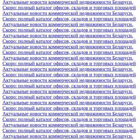
Актуальные новости коммерческой недвижимости Беларуси.
Скоро: полный каталог офисов, складов и торговых площадей
Актуальные новости коммерческой недвижимости Беларуси.
Скоро: полный каталог офисов, складов и торговых площадей
Актуальные новости коммерческой недвижимости Беларуси.
Скоро: полный каталог офисов, складов и торговых площадей
Актуальные новости коммерческой недвижимости Беларуси.
Скоро: полный каталог офисов, складов и торговых площадей
Актуальные новости коммерческой недвижимости Беларуси.
Скоро: полный каталог офисов, складов и торговых площадей
Актуальные новости коммерческой недвижимости Беларуси.
Скоро: полный каталог офисов, складов и торговых площадей
Актуальные новости коммерческой недвижимости Беларуси.
Скоро: полный каталог офисов, складов и торговых площадей
Актуальные новости коммерческой недвижимости Беларуси.
Скоро: полный каталог офисов, складов и торговых площадей
Актуальные новости коммерческой недвижимости Беларуси.
Скоро: полный каталог офисов, складов и торговых площадей
Актуальные новости коммерческой недвижимости Беларуси.
Скоро: полный каталог офисов, складов и торговых площадей
Актуальные новости коммерческой недвижимости Беларуси.
Скоро: полный каталог офисов, складов и торговых площадей
Актуальные новости коммерческой недвижимости Беларуси.
Скоро: полный каталог офисов, складов и торговых площадей
Актуальные новости коммерческой недвижимости Беларуси.