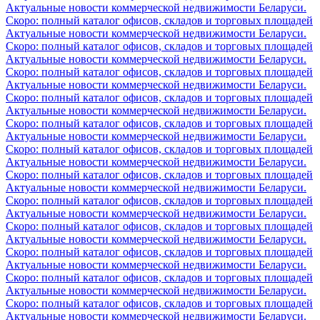
Актуальные новости коммерческой недвижимости Беларуси.
Скоро: полный каталог офисов, складов и торговых площадей
Актуальные новости коммерческой недвижимости Беларуси.
Скоро: полный каталог офисов, складов и торговых площадей
Актуальные новости коммерческой недвижимости Беларуси.
Скоро: полный каталог офисов, складов и торговых площадей
Актуальные новости коммерческой недвижимости Беларуси.
Скоро: полный каталог офисов, складов и торговых площадей
Актуальные новости коммерческой недвижимости Беларуси.
Скоро: полный каталог офисов, складов и торговых площадей
Актуальные новости коммерческой недвижимости Беларуси.
Скоро: полный каталог офисов, складов и торговых площадей
Актуальные новости коммерческой недвижимости Беларуси.
Скоро: полный каталог офисов, складов и торговых площадей
Актуальные новости коммерческой недвижимости Беларуси.
Скоро: полный каталог офисов, складов и торговых площадей
Актуальные новости коммерческой недвижимости Беларуси.
Скоро: полный каталог офисов, складов и торговых площадей
Актуальные новости коммерческой недвижимости Беларуси.
Скоро: полный каталог офисов, складов и торговых площадей
Актуальные новости коммерческой недвижимости Беларуси.
Скоро: полный каталог офисов, складов и торговых площадей
Актуальные новости коммерческой недвижимости Беларуси.
Скоро: полный каталог офисов, складов и торговых площадей
Актуальные новости коммерческой недвижимости Беларуси.