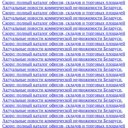
Скоро: полный каталог офисов, складов и торговых площадей
Актуальные новости коммерческой недвижимости Беларуси.
Скоро: полный каталог офисов, складов и торговых площадей
Актуальные новости коммерческой недвижимости Беларуси.
Скоро: полный каталог офисов, складов и торговых площадей
Актуальные новости коммерческой недвижимости Беларуси.
Скоро: полный каталог офисов, складов и торговых площадей
Актуальные новости коммерческой недвижимости Беларуси.
Скоро: полный каталог офисов, складов и торговых площадей
Актуальные новости коммерческой недвижимости Беларуси.
Скоро: полный каталог офисов, складов и торговых площадей
Актуальные новости коммерческой недвижимости Беларуси.
Скоро: полный каталог офисов, складов и торговых площадей
Актуальные новости коммерческой недвижимости Беларуси.
Скоро: полный каталог офисов, складов и торговых площадей
Актуальные новости коммерческой недвижимости Беларуси.
Скоро: полный каталог офисов, складов и торговых площадей
Актуальные новости коммерческой недвижимости Беларуси.
Скоро: полный каталог офисов, складов и торговых площадей
Актуальные новости коммерческой недвижимости Беларуси.
Скоро: полный каталог офисов, складов и торговых площадей
Актуальные новости коммерческой недвижимости Беларуси.
Скоро: полный каталог офисов, складов и торговых площадей
Актуальные новости коммерческой недвижимости Беларуси.
Скоро: полный каталог офисов, складов и торговых площадей