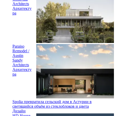
Architects
Архитекту
ра
Paraiso
Remodel /
Austin
Sandy
Architects
Архитекту
ра
Spolia превратила сельский дом в Астурии в
светящийся объём из стеклоблоков и цвета
Дизайн
HD House