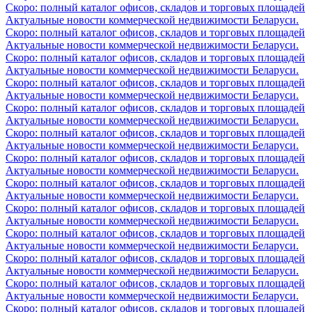
Скоро: полный каталог офисов, складов и торговых площадей
Актуальные новости коммерческой недвижимости Беларуси.
Скоро: полный каталог офисов, складов и торговых площадей
Актуальные новости коммерческой недвижимости Беларуси.
Скоро: полный каталог офисов, складов и торговых площадей
Актуальные новости коммерческой недвижимости Беларуси.
Скоро: полный каталог офисов, складов и торговых площадей
Актуальные новости коммерческой недвижимости Беларуси.
Скоро: полный каталог офисов, складов и торговых площадей
Актуальные новости коммерческой недвижимости Беларуси.
Скоро: полный каталог офисов, складов и торговых площадей
Актуальные новости коммерческой недвижимости Беларуси.
Скоро: полный каталог офисов, складов и торговых площадей
Актуальные новости коммерческой недвижимости Беларуси.
Скоро: полный каталог офисов, складов и торговых площадей
Актуальные новости коммерческой недвижимости Беларуси.
Скоро: полный каталог офисов, складов и торговых площадей
Актуальные новости коммерческой недвижимости Беларуси.
Скоро: полный каталог офисов, складов и торговых площадей
Актуальные новости коммерческой недвижимости Беларуси.
Скоро: полный каталог офисов, складов и торговых площадей
Актуальные новости коммерческой недвижимости Беларуси.
Скоро: полный каталог офисов, складов и торговых площадей
Актуальные новости коммерческой недвижимости Беларуси.
Скоро: полный каталог офисов, складов и торговых площадей