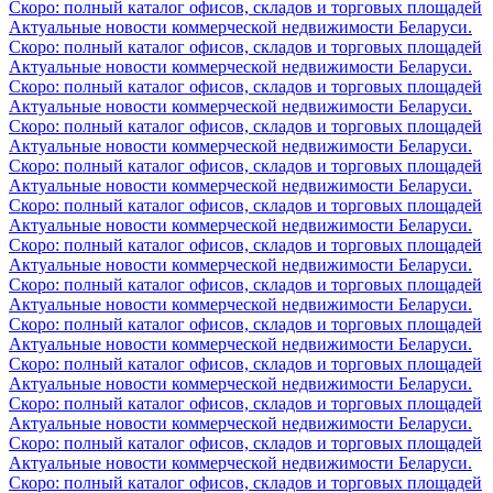
Скоро: полный каталог офисов, складов и торговых площадей
Актуальные новости коммерческой недвижимости Беларуси.
Скоро: полный каталог офисов, складов и торговых площадей
Актуальные новости коммерческой недвижимости Беларуси.
Скоро: полный каталог офисов, складов и торговых площадей
Актуальные новости коммерческой недвижимости Беларуси.
Скоро: полный каталог офисов, складов и торговых площадей
Актуальные новости коммерческой недвижимости Беларуси.
Скоро: полный каталог офисов, складов и торговых площадей
Актуальные новости коммерческой недвижимости Беларуси.
Скоро: полный каталог офисов, складов и торговых площадей
Актуальные новости коммерческой недвижимости Беларуси.
Скоро: полный каталог офисов, складов и торговых площадей
Актуальные новости коммерческой недвижимости Беларуси.
Скоро: полный каталог офисов, складов и торговых площадей
Актуальные новости коммерческой недвижимости Беларуси.
Скоро: полный каталог офисов, складов и торговых площадей
Актуальные новости коммерческой недвижимости Беларуси.
Скоро: полный каталог офисов, складов и торговых площадей
Актуальные новости коммерческой недвижимости Беларуси.
Скоро: полный каталог офисов, складов и торговых площадей
Актуальные новости коммерческой недвижимости Беларуси.
Скоро: полный каталог офисов, складов и торговых площадей
Актуальные новости коммерческой недвижимости Беларуси.
Скоро: полный каталог офисов, складов и торговых площадей