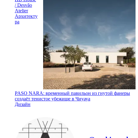
/ Desvão
Atelier
Архитекту
ра
PASO NARA: временный павильон из гнутой фанеры
создаёт тенистое убежище в Чиуауа
Дизайн