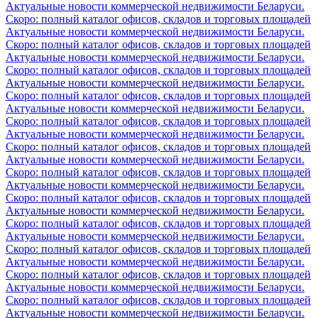
Актуальные новости коммерческой недвижимости Беларуси.
Скоро: полный каталог офисов, складов и торговых площадей
Актуальные новости коммерческой недвижимости Беларуси.
Скоро: полный каталог офисов, складов и торговых площадей
Актуальные новости коммерческой недвижимости Беларуси.
Скоро: полный каталог офисов, складов и торговых площадей
Актуальные новости коммерческой недвижимости Беларуси.
Скоро: полный каталог офисов, складов и торговых площадей
Актуальные новости коммерческой недвижимости Беларуси.
Скоро: полный каталог офисов, складов и торговых площадей
Актуальные новости коммерческой недвижимости Беларуси.
Скоро: полный каталог офисов, складов и торговых площадей
Актуальные новости коммерческой недвижимости Беларуси.
Скоро: полный каталог офисов, складов и торговых площадей
Актуальные новости коммерческой недвижимости Беларуси.
Скоро: полный каталог офисов, складов и торговых площадей
Актуальные новости коммерческой недвижимости Беларуси.
Скоро: полный каталог офисов, складов и торговых площадей
Актуальные новости коммерческой недвижимости Беларуси.
Скоро: полный каталог офисов, складов и торговых площадей
Актуальные новости коммерческой недвижимости Беларуси.
Скоро: полный каталог офисов, складов и торговых площадей
Актуальные новости коммерческой недвижимости Беларуси.
Скоро: полный каталог офисов, складов и торговых площадей
Актуальные новости коммерческой недвижимости Беларуси.