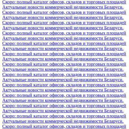
Скоро: полный каталог офисов, складов и торговых площадей
Актуальные новости коммерческой недвижимости Беларуси.
Скоро: полный каталог офисов, складов и торговых площадей
Актуальные новости коммерческой недвижимости Беларуси.
Скоро: полный каталог офисов, складов и торговых площадей
Актуальные новости коммерческой недвижимости Беларуси.
Скоро: полный каталог офисов, складов и торговых площадей
Актуальные новости коммерческой недвижимости Беларуси.
Скоро: полный каталог офисов, складов и торговых площадей
Актуальные новости коммерческой недвижимости Беларуси.
Скоро: полный каталог офисов, складов и торговых площадей
Актуальные новости коммерческой недвижимости Беларуси.
Скоро: полный каталог офисов, складов и торговых площадей
Актуальные новости коммерческой недвижимости Беларуси.
Скоро: полный каталог офисов, складов и торговых площадей
Актуальные новости коммерческой недвижимости Беларуси.
Скоро: полный каталог офисов, складов и торговых площадей
Актуальные новости коммерческой недвижимости Беларуси.
Скоро: полный каталог офисов, складов и торговых площадей
Актуальные новости коммерческой недвижимости Беларуси.
Скоро: полный каталог офисов, складов и торговых площадей
Актуальные новости коммерческой недвижимости Беларуси.
Скоро: полный каталог офисов, складов и торговых площадей
Актуальные новости коммерческой недвижимости Беларуси.
Скоро: полный каталог офисов, складов и торговых площадей