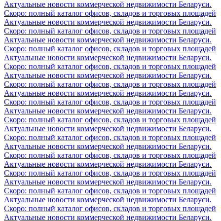
Актуальные новости коммерческой недвижимости Беларуси.
Скоро: полный каталог офисов, складов и торговых площадей
Актуальные новости коммерческой недвижимости Беларуси.
Скоро: полный каталог офисов, складов и торговых площадей
Актуальные новости коммерческой недвижимости Беларуси.
Скоро: полный каталог офисов, складов и торговых площадей
Актуальные новости коммерческой недвижимости Беларуси.
Скоро: полный каталог офисов, складов и торговых площадей
Актуальные новости коммерческой недвижимости Беларуси.
Скоро: полный каталог офисов, складов и торговых площадей
Актуальные новости коммерческой недвижимости Беларуси.
Скоро: полный каталог офисов, складов и торговых площадей
Актуальные новости коммерческой недвижимости Беларуси.
Скоро: полный каталог офисов, складов и торговых площадей
Актуальные новости коммерческой недвижимости Беларуси.
Скоро: полный каталог офисов, складов и торговых площадей
Актуальные новости коммерческой недвижимости Беларуси.
Скоро: полный каталог офисов, складов и торговых площадей
Актуальные новости коммерческой недвижимости Беларуси.
Скоро: полный каталог офисов, складов и торговых площадей
Актуальные новости коммерческой недвижимости Беларуси.
Скоро: полный каталог офисов, складов и торговых площадей
Актуальные новости коммерческой недвижимости Беларуси.
Скоро: полный каталог офисов, складов и торговых площадей
Актуальные новости коммерческой недвижимости Беларуси.