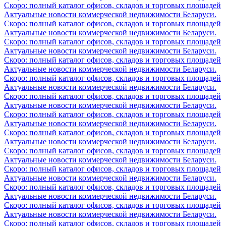
Скоро: полный каталог офисов, складов и торговых площадей
Актуальные новости коммерческой недвижимости Беларуси.
Скоро: полный каталог офисов, складов и торговых площадей
Актуальные новости коммерческой недвижимости Беларуси.
Скоро: полный каталог офисов, складов и торговых площадей
Актуальные новости коммерческой недвижимости Беларуси.
Скоро: полный каталог офисов, складов и торговых площадей
Актуальные новости коммерческой недвижимости Беларуси.
Скоро: полный каталог офисов, складов и торговых площадей
Актуальные новости коммерческой недвижимости Беларуси.
Скоро: полный каталог офисов, складов и торговых площадей
Актуальные новости коммерческой недвижимости Беларуси.
Скоро: полный каталог офисов, складов и торговых площадей
Актуальные новости коммерческой недвижимости Беларуси.
Скоро: полный каталог офисов, складов и торговых площадей
Актуальные новости коммерческой недвижимости Беларуси.
Скоро: полный каталог офисов, складов и торговых площадей
Актуальные новости коммерческой недвижимости Беларуси.
Скоро: полный каталог офисов, складов и торговых площадей
Актуальные новости коммерческой недвижимости Беларуси.
Скоро: полный каталог офисов, складов и торговых площадей
Актуальные новости коммерческой недвижимости Беларуси.
Скоро: полный каталог офисов, складов и торговых площадей
Актуальные новости коммерческой недвижимости Беларуси.
Скоро: полный каталог офисов, складов и торговых площадей