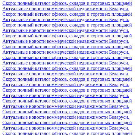
Скоро: полный каталог офисов, складов и торговых площадей
Актуальные новости коммерческой недвижимости Беларуси.
Скоро: полный каталог офисов, складов и торговых площадей
Актуальные новости коммерческой недвижимости Беларуси.
Скоро: полный каталог офисов, складов и торговых площадей
Актуальные новости коммерческой недвижимости Беларуси.
Скоро: полный каталог офисов, складов и торговых площадей
Актуальные новости коммерческой недвижимости Беларуси.
Скоро: полный каталог офисов, складов и торговых площадей
Актуальные новости коммерческой недвижимости Беларуси.
Скоро: полный каталог офисов, складов и торговых площадей
Актуальные новости коммерческой недвижимости Беларуси.
Скоро: полный каталог офисов, складов и торговых площадей
Актуальные новости коммерческой недвижимости Беларуси.
Скоро: полный каталог офисов, складов и торговых площадей
Актуальные новости коммерческой недвижимости Беларуси.
Скоро: полный каталог офисов, складов и торговых площадей
Актуальные новости коммерческой недвижимости Беларуси.
Скоро: полный каталог офисов, складов и торговых площадей
Актуальные новости коммерческой недвижимости Беларуси.
Скоро: полный каталог офисов, складов и торговых площадей
Актуальные новости коммерческой недвижимости Беларуси.
Скоро: полный каталог офисов, складов и торговых площадей
Актуальные новости коммерческой недвижимости Беларуси.
Скоро: полный каталог офисов, складов и торговых площадей