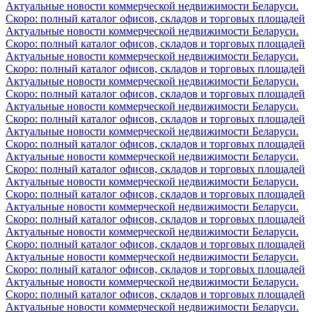
Актуальные новости коммерческой недвижимости Беларуси.
Скоро: полный каталог офисов, складов и торговых площадей
Актуальные новости коммерческой недвижимости Беларуси.
Скоро: полный каталог офисов, складов и торговых площадей
Актуальные новости коммерческой недвижимости Беларуси.
Скоро: полный каталог офисов, складов и торговых площадей
Актуальные новости коммерческой недвижимости Беларуси.
Скоро: полный каталог офисов, складов и торговых площадей
Актуальные новости коммерческой недвижимости Беларуси.
Скоро: полный каталог офисов, складов и торговых площадей
Актуальные новости коммерческой недвижимости Беларуси.
Скоро: полный каталог офисов, складов и торговых площадей
Актуальные новости коммерческой недвижимости Беларуси.
Скоро: полный каталог офисов, складов и торговых площадей
Актуальные новости коммерческой недвижимости Беларуси.
Скоро: полный каталог офисов, складов и торговых площадей
Актуальные новости коммерческой недвижимости Беларуси.
Скоро: полный каталог офисов, складов и торговых площадей
Актуальные новости коммерческой недвижимости Беларуси.
Скоро: полный каталог офисов, складов и торговых площадей
Актуальные новости коммерческой недвижимости Беларуси.
Скоро: полный каталог офисов, складов и торговых площадей
Актуальные новости коммерческой недвижимости Беларуси.
Скоро: полный каталог офисов, складов и торговых площадей
Актуальные новости коммерческой недвижимости Беларуси.