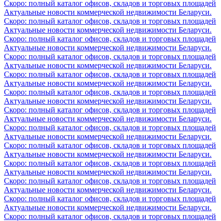
Скоро: полный каталог офисов, складов и торговых площадей
Актуальные новости коммерческой недвижимости Беларуси.
Скоро: полный каталог офисов, складов и торговых площадей
Актуальные новости коммерческой недвижимости Беларуси.
Скоро: полный каталог офисов, складов и торговых площадей
Актуальные новости коммерческой недвижимости Беларуси.
Скоро: полный каталог офисов, складов и торговых площадей
Актуальные новости коммерческой недвижимости Беларуси.
Скоро: полный каталог офисов, складов и торговых площадей
Актуальные новости коммерческой недвижимости Беларуси.
Скоро: полный каталог офисов, складов и торговых площадей
Актуальные новости коммерческой недвижимости Беларуси.
Скоро: полный каталог офисов, складов и торговых площадей
Актуальные новости коммерческой недвижимости Беларуси.
Скоро: полный каталог офисов, складов и торговых площадей
Актуальные новости коммерческой недвижимости Беларуси.
Скоро: полный каталог офисов, складов и торговых площадей
Актуальные новости коммерческой недвижимости Беларуси.
Скоро: полный каталог офисов, складов и торговых площадей
Актуальные новости коммерческой недвижимости Беларуси.
Скоро: полный каталог офисов, складов и торговых площадей
Актуальные новости коммерческой недвижимости Беларуси.
Скоро: полный каталог офисов, складов и торговых площадей
Актуальные новости коммерческой недвижимости Беларуси.
Скоро: полный каталог офисов, складов и торговых площадей