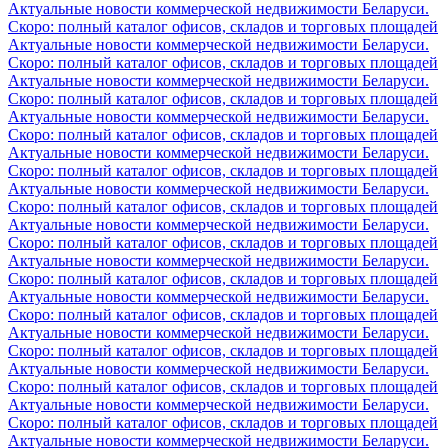
Актуальные новости коммерческой недвижимости Беларуси.
Скоро: полный каталог офисов, складов и торговых площадей
Актуальные новости коммерческой недвижимости Беларуси.
Скоро: полный каталог офисов, складов и торговых площадей
Актуальные новости коммерческой недвижимости Беларуси.
Скоро: полный каталог офисов, складов и торговых площадей
Актуальные новости коммерческой недвижимости Беларуси.
Скоро: полный каталог офисов, складов и торговых площадей
Актуальные новости коммерческой недвижимости Беларуси.
Скоро: полный каталог офисов, складов и торговых площадей
Актуальные новости коммерческой недвижимости Беларуси.
Скоро: полный каталог офисов, складов и торговых площадей
Актуальные новости коммерческой недвижимости Беларуси.
Скоро: полный каталог офисов, складов и торговых площадей
Актуальные новости коммерческой недвижимости Беларуси.
Скоро: полный каталог офисов, складов и торговых площадей
Актуальные новости коммерческой недвижимости Беларуси.
Скоро: полный каталог офисов, складов и торговых площадей
Актуальные новости коммерческой недвижимости Беларуси.
Скоро: полный каталог офисов, складов и торговых площадей
Актуальные новости коммерческой недвижимости Беларуси.
Скоро: полный каталог офисов, складов и торговых площадей
Актуальные новости коммерческой недвижимости Беларуси.
Скоро: полный каталог офисов, складов и торговых площадей
Актуальные новости коммерческой недвижимости Беларуси.