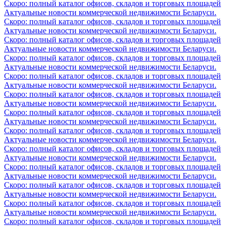
Скоро: полный каталог офисов, складов и торговых площадей
Актуальные новости коммерческой недвижимости Беларуси.
Скоро: полный каталог офисов, складов и торговых площадей
Актуальные новости коммерческой недвижимости Беларуси.
Скоро: полный каталог офисов, складов и торговых площадей
Актуальные новости коммерческой недвижимости Беларуси.
Скоро: полный каталог офисов, складов и торговых площадей
Актуальные новости коммерческой недвижимости Беларуси.
Скоро: полный каталог офисов, складов и торговых площадей
Актуальные новости коммерческой недвижимости Беларуси.
Скоро: полный каталог офисов, складов и торговых площадей
Актуальные новости коммерческой недвижимости Беларуси.
Скоро: полный каталог офисов, складов и торговых площадей
Актуальные новости коммерческой недвижимости Беларуси.
Скоро: полный каталог офисов, складов и торговых площадей
Актуальные новости коммерческой недвижимости Беларуси.
Скоро: полный каталог офисов, складов и торговых площадей
Актуальные новости коммерческой недвижимости Беларуси.
Скоро: полный каталог офисов, складов и торговых площадей
Актуальные новости коммерческой недвижимости Беларуси.
Скоро: полный каталог офисов, складов и торговых площадей
Актуальные новости коммерческой недвижимости Беларуси.
Скоро: полный каталог офисов, складов и торговых площадей
Актуальные новости коммерческой недвижимости Беларуси.
Скоро: полный каталог офисов, складов и торговых площадей