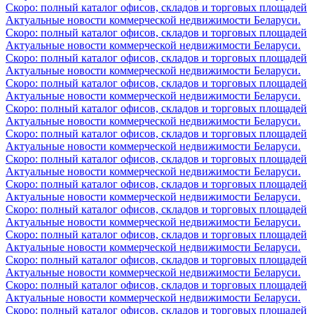
Скоро: полный каталог офисов, складов и торговых площадей
Актуальные новости коммерческой недвижимости Беларуси.
Скоро: полный каталог офисов, складов и торговых площадей
Актуальные новости коммерческой недвижимости Беларуси.
Скоро: полный каталог офисов, складов и торговых площадей
Актуальные новости коммерческой недвижимости Беларуси.
Скоро: полный каталог офисов, складов и торговых площадей
Актуальные новости коммерческой недвижимости Беларуси.
Скоро: полный каталог офисов, складов и торговых площадей
Актуальные новости коммерческой недвижимости Беларуси.
Скоро: полный каталог офисов, складов и торговых площадей
Актуальные новости коммерческой недвижимости Беларуси.
Скоро: полный каталог офисов, складов и торговых площадей
Актуальные новости коммерческой недвижимости Беларуси.
Скоро: полный каталог офисов, складов и торговых площадей
Актуальные новости коммерческой недвижимости Беларуси.
Скоро: полный каталог офисов, складов и торговых площадей
Актуальные новости коммерческой недвижимости Беларуси.
Скоро: полный каталог офисов, складов и торговых площадей
Актуальные новости коммерческой недвижимости Беларуси.
Скоро: полный каталог офисов, складов и торговых площадей
Актуальные новости коммерческой недвижимости Беларуси.
Скоро: полный каталог офисов, складов и торговых площадей
Актуальные новости коммерческой недвижимости Беларуси.
Скоро: полный каталог офисов, складов и торговых площадей