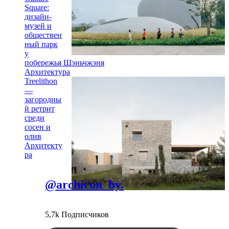
Square:
дизайн-
музей и
обществен
ный парк
у
побережья Шэньчжэня
Архитектура
Treelithon
—
загородны
й ретрит
среди
сосен и
олив
Архитекту
ра
@archicon_by.
5,7k Подписчиков