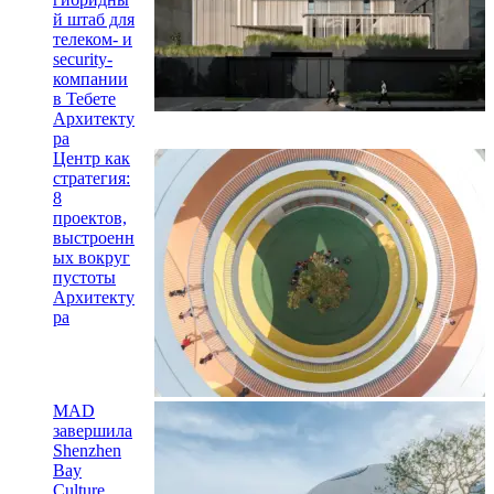
й штаб для
телеком- и
security-
компании
в Тебете
Архитекту
ра
Центр как
стратегия:
8
проектов,
выстроенн
ых вокруг
пустоты
Архитекту
ра
MAD
завершила
Shenzhen
Bay
Culture