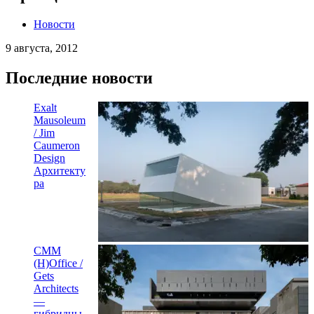
Новости
9 августа, 2012
Последние новости
Exalt
Mausoleum
/ Jim
Caumeron
Design
Архитекту
ра
CMM
(H)Office /
Gets
Architects
—
гибридны