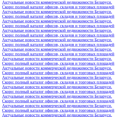
Актуальные новости коммерческой недвижимости Беларуси.
Скоро: полный каталог офисов, складов и торговых площадей
Актуальные новости коммерческой недвижимости Беларуси.
Скоро: полный каталог офисов, складов и торговых площадей
Актуальные новости коммерческой недвижимости Беларуси.
Скоро: полный каталог офисов, складов и торговых площадей
Актуальные новости коммерческой недвижимости Беларуси.
Скоро: полный каталог офисов, складов и торговых площадей
Актуальные новости коммерческой недвижимости Беларуси.
Скоро: полный каталог офисов, складов и торговых площадей
Актуальные новости коммерческой недвижимости Беларуси.
Скоро: полный каталог офисов, складов и торговых площадей
Актуальные новости коммерческой недвижимости Беларуси.
Скоро: полный каталог офисов, складов и торговых площадей
Актуальные новости коммерческой недвижимости Беларуси.
Скоро: полный каталог офисов, складов и торговых площадей
Актуальные новости коммерческой недвижимости Беларуси.
Скоро: полный каталог офисов, складов и торговых площадей
Актуальные новости коммерческой недвижимости Беларуси.
Скоро: полный каталог офисов, складов и торговых площадей
Актуальные новости коммерческой недвижимости Беларуси.
Скоро: полный каталог офисов, складов и торговых площадей
Актуальные новости коммерческой недвижимости Беларуси.
Скоро: полный каталог офисов, складов и торговых площадей
Актуальные новости коммерческой недвижимости Беларуси.