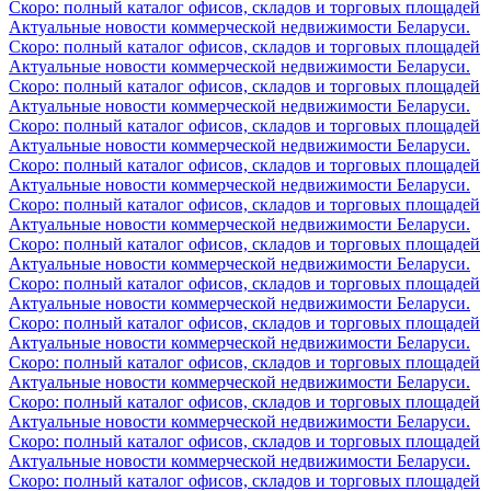
Скоро: полный каталог офисов, складов и торговых площадей
Актуальные новости коммерческой недвижимости Беларуси.
Скоро: полный каталог офисов, складов и торговых площадей
Актуальные новости коммерческой недвижимости Беларуси.
Скоро: полный каталог офисов, складов и торговых площадей
Актуальные новости коммерческой недвижимости Беларуси.
Скоро: полный каталог офисов, складов и торговых площадей
Актуальные новости коммерческой недвижимости Беларуси.
Скоро: полный каталог офисов, складов и торговых площадей
Актуальные новости коммерческой недвижимости Беларуси.
Скоро: полный каталог офисов, складов и торговых площадей
Актуальные новости коммерческой недвижимости Беларуси.
Скоро: полный каталог офисов, складов и торговых площадей
Актуальные новости коммерческой недвижимости Беларуси.
Скоро: полный каталог офисов, складов и торговых площадей
Актуальные новости коммерческой недвижимости Беларуси.
Скоро: полный каталог офисов, складов и торговых площадей
Актуальные новости коммерческой недвижимости Беларуси.
Скоро: полный каталог офисов, складов и торговых площадей
Актуальные новости коммерческой недвижимости Беларуси.
Скоро: полный каталог офисов, складов и торговых площадей
Актуальные новости коммерческой недвижимости Беларуси.
Скоро: полный каталог офисов, складов и торговых площадей
Актуальные новости коммерческой недвижимости Беларуси.
Скоро: полный каталог офисов, складов и торговых площадей