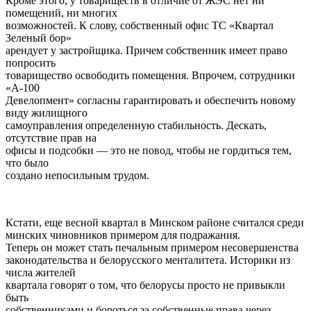
Кроме этого, у товариществ в отличие от ЖЭС нет ни
помещений, ни многих
возможностей. К слову, собственный офис ТС «Квартал
Зеленый бор»
арендует у застройщика. Причем собственник имеет право
попросить
товарищество освободить помещения. Впрочем, сотрудники
«А-100
Девелопмент» согласны гарантировать и обеспечить новому
виду жилищного
самоуправления определенную стабильность. Дескать,
отсутствие прав на
офисы и подсобки — это не повод, чтобы не гордиться тем,
что было
создано непосильным трудом.
Кстати, еще весной квартал в Минском районе считался среди
минских чиновников примером для подражания.
Теперь он может стать печальным примером несовершенства
законодательства и белорусского менталитета. Историки из
числа жителей
квартала говорят о том, что белорусы просто не привыкли
быть
собственниками и бороться за собственные права через