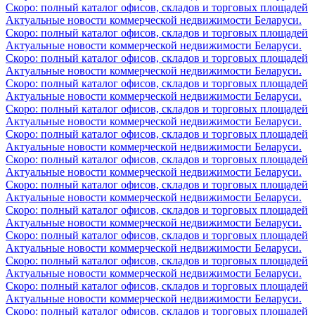
Скоро: полный каталог офисов, складов и торговых площадей
Актуальные новости коммерческой недвижимости Беларуси.
Скоро: полный каталог офисов, складов и торговых площадей
Актуальные новости коммерческой недвижимости Беларуси.
Скоро: полный каталог офисов, складов и торговых площадей
Актуальные новости коммерческой недвижимости Беларуси.
Скоро: полный каталог офисов, складов и торговых площадей
Актуальные новости коммерческой недвижимости Беларуси.
Скоро: полный каталог офисов, складов и торговых площадей
Актуальные новости коммерческой недвижимости Беларуси.
Скоро: полный каталог офисов, складов и торговых площадей
Актуальные новости коммерческой недвижимости Беларуси.
Скоро: полный каталог офисов, складов и торговых площадей
Актуальные новости коммерческой недвижимости Беларуси.
Скоро: полный каталог офисов, складов и торговых площадей
Актуальные новости коммерческой недвижимости Беларуси.
Скоро: полный каталог офисов, складов и торговых площадей
Актуальные новости коммерческой недвижимости Беларуси.
Скоро: полный каталог офисов, складов и торговых площадей
Актуальные новости коммерческой недвижимости Беларуси.
Скоро: полный каталог офисов, складов и торговых площадей
Актуальные новости коммерческой недвижимости Беларуси.
Скоро: полный каталог офисов, складов и торговых площадей
Актуальные новости коммерческой недвижимости Беларуси.
Скоро: полный каталог офисов, складов и торговых площадей