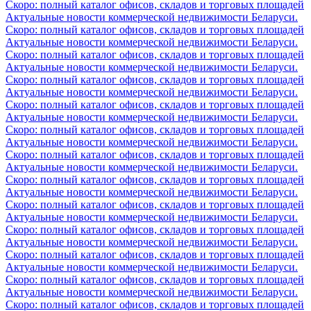
Скоро: полный каталог офисов, складов и торговых площадей
Актуальные новости коммерческой недвижимости Беларуси.
Скоро: полный каталог офисов, складов и торговых площадей
Актуальные новости коммерческой недвижимости Беларуси.
Скоро: полный каталог офисов, складов и торговых площадей
Актуальные новости коммерческой недвижимости Беларуси.
Скоро: полный каталог офисов, складов и торговых площадей
Актуальные новости коммерческой недвижимости Беларуси.
Скоро: полный каталог офисов, складов и торговых площадей
Актуальные новости коммерческой недвижимости Беларуси.
Скоро: полный каталог офисов, складов и торговых площадей
Актуальные новости коммерческой недвижимости Беларуси.
Скоро: полный каталог офисов, складов и торговых площадей
Актуальные новости коммерческой недвижимости Беларуси.
Скоро: полный каталог офисов, складов и торговых площадей
Актуальные новости коммерческой недвижимости Беларуси.
Скоро: полный каталог офисов, складов и торговых площадей
Актуальные новости коммерческой недвижимости Беларуси.
Скоро: полный каталог офисов, складов и торговых площадей
Актуальные новости коммерческой недвижимости Беларуси.
Скоро: полный каталог офисов, складов и торговых площадей
Актуальные новости коммерческой недвижимости Беларуси.
Скоро: полный каталог офисов, складов и торговых площадей
Актуальные новости коммерческой недвижимости Беларуси.
Скоро: полный каталог офисов, складов и торговых площадей