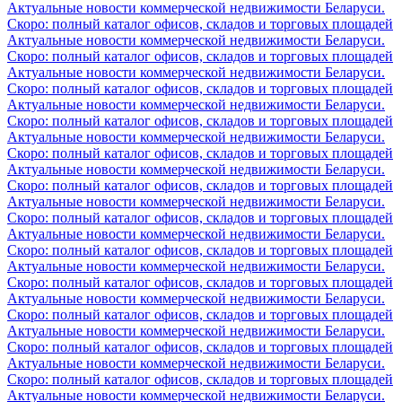
Актуальные новости коммерческой недвижимости Беларуси.
Скоро: полный каталог офисов, складов и торговых площадей
Актуальные новости коммерческой недвижимости Беларуси.
Скоро: полный каталог офисов, складов и торговых площадей
Актуальные новости коммерческой недвижимости Беларуси.
Скоро: полный каталог офисов, складов и торговых площадей
Актуальные новости коммерческой недвижимости Беларуси.
Скоро: полный каталог офисов, складов и торговых площадей
Актуальные новости коммерческой недвижимости Беларуси.
Скоро: полный каталог офисов, складов и торговых площадей
Актуальные новости коммерческой недвижимости Беларуси.
Скоро: полный каталог офисов, складов и торговых площадей
Актуальные новости коммерческой недвижимости Беларуси.
Скоро: полный каталог офисов, складов и торговых площадей
Актуальные новости коммерческой недвижимости Беларуси.
Скоро: полный каталог офисов, складов и торговых площадей
Актуальные новости коммерческой недвижимости Беларуси.
Скоро: полный каталог офисов, складов и торговых площадей
Актуальные новости коммерческой недвижимости Беларуси.
Скоро: полный каталог офисов, складов и торговых площадей
Актуальные новости коммерческой недвижимости Беларуси.
Скоро: полный каталог офисов, складов и торговых площадей
Актуальные новости коммерческой недвижимости Беларуси.
Скоро: полный каталог офисов, складов и торговых площадей
Актуальные новости коммерческой недвижимости Беларуси.