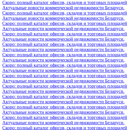
Скоро: полный каталог офисов, складов и торговых площадей
Актуальные новости коммерческой недвижимости Беларуси.
Скоро: полный каталог офисов, складов и торговых площадей
Актуальные новости коммерческой недвижимости Беларуси.
Скоро: полный каталог офисов, складов и торговых площадей
Актуальные новости коммерческой недвижимости Беларуси.
Скоро: полный каталог офисов, складов и торговых площадей
Актуальные новости коммерческой недвижимости Беларуси.
Скоро: полный каталог офисов, складов и торговых площадей
Актуальные новости коммерческой недвижимости Беларуси.
Скоро: полный каталог офисов, складов и торговых площадей
Актуальные новости коммерческой недвижимости Беларуси.
Скоро: полный каталог офисов, складов и торговых площадей
Актуальные новости коммерческой недвижимости Беларуси.
Скоро: полный каталог офисов, складов и торговых площадей
Актуальные новости коммерческой недвижимости Беларуси.
Скоро: полный каталог офисов, складов и торговых площадей
Актуальные новости коммерческой недвижимости Беларуси.
Скоро: полный каталог офисов, складов и торговых площадей
Актуальные новости коммерческой недвижимости Беларуси.
Скоро: полный каталог офисов, складов и торговых площадей
Актуальные новости коммерческой недвижимости Беларуси.
Скоро: полный каталог офисов, складов и торговых площадей
Актуальные новости коммерческой недвижимости Беларуси.
Скоро: полный каталог офисов, складов и торговых площадей