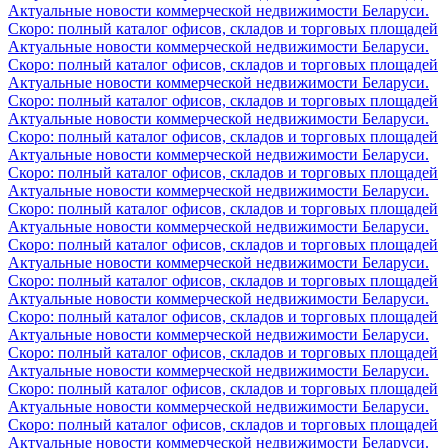
Актуальные новости коммерческой недвижимости Беларуси.
Скоро: полный каталог офисов, складов и торговых площадей
Актуальные новости коммерческой недвижимости Беларуси.
Скоро: полный каталог офисов, складов и торговых площадей
Актуальные новости коммерческой недвижимости Беларуси.
Скоро: полный каталог офисов, складов и торговых площадей
Актуальные новости коммерческой недвижимости Беларуси.
Скоро: полный каталог офисов, складов и торговых площадей
Актуальные новости коммерческой недвижимости Беларуси.
Скоро: полный каталог офисов, складов и торговых площадей
Актуальные новости коммерческой недвижимости Беларуси.
Скоро: полный каталог офисов, складов и торговых площадей
Актуальные новости коммерческой недвижимости Беларуси.
Скоро: полный каталог офисов, складов и торговых площадей
Актуальные новости коммерческой недвижимости Беларуси.
Скоро: полный каталог офисов, складов и торговых площадей
Актуальные новости коммерческой недвижимости Беларуси.
Скоро: полный каталог офисов, складов и торговых площадей
Актуальные новости коммерческой недвижимости Беларуси.
Скоро: полный каталог офисов, складов и торговых площадей
Актуальные новости коммерческой недвижимости Беларуси.
Скоро: полный каталог офисов, складов и торговых площадей
Актуальные новости коммерческой недвижимости Беларуси.
Скоро: полный каталог офисов, складов и торговых площадей
Актуальные новости коммерческой недвижимости Беларуси.