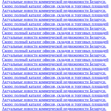
Актуальные новости коммерческой недвижимости Беларуси.
Скоро: полный каталог офисов, складов и торговых площадей
Актуальные новости коммерческой недвижимости Беларуси.
Скоро: полный каталог офисов, складов и торговых площадей
Актуальные новости коммерческой недвижимости Беларуси.
Скоро: полный каталог офисов, складов и торговых площадей
Актуальные новости коммерческой недвижимости Беларуси.
Скоро: полный каталог офисов, складов и торговых площадей
Актуальные новости коммерческой недвижимости Беларуси.
Скоро: полный каталог офисов, складов и торговых площадей
Актуальные новости коммерческой недвижимости Беларуси.
Скоро: полный каталог офисов, складов и торговых площадей
Актуальные новости коммерческой недвижимости Беларуси.
Скоро: полный каталог офисов, складов и торговых площадей
Актуальные новости коммерческой недвижимости Беларуси.
Скоро: полный каталог офисов, складов и торговых площадей
Актуальные новости коммерческой недвижимости Беларуси.
Скоро: полный каталог офисов, складов и торговых площадей
Актуальные новости коммерческой недвижимости Беларуси.
Скоро: полный каталог офисов, складов и торговых площадей
Актуальные новости коммерческой недвижимости Беларуси.
Скоро: полный каталог офисов, складов и торговых площадей
Актуальные новости коммерческой недвижимости Беларуси.
Скоро: полный каталог офисов, складов и торговых площадей
Актуальные новости коммерческой недвижимости Беларуси.