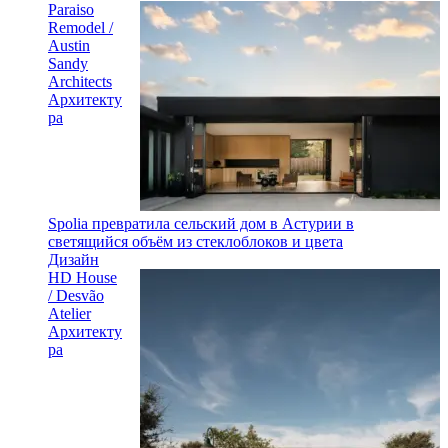
Paraiso
Remodel /
Austin
Sandy
Architects
Архитекту
ра
Spolia превратила сельский дом в Астурии в
светящийся объём из стеклоблоков и цвета
Дизайн
HD House
/ Desvão
Atelier
Архитекту
ра