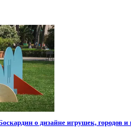
Боскардин о дизайне игрушек, городов и