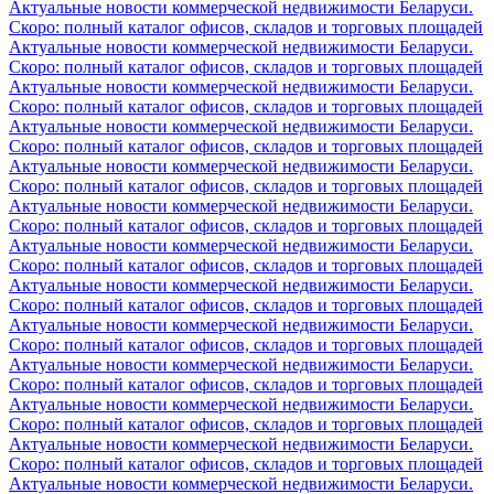
Актуальные новости коммерческой недвижимости Беларуси.
Скоро: полный каталог офисов, складов и торговых площадей
Актуальные новости коммерческой недвижимости Беларуси.
Скоро: полный каталог офисов, складов и торговых площадей
Актуальные новости коммерческой недвижимости Беларуси.
Скоро: полный каталог офисов, складов и торговых площадей
Актуальные новости коммерческой недвижимости Беларуси.
Скоро: полный каталог офисов, складов и торговых площадей
Актуальные новости коммерческой недвижимости Беларуси.
Скоро: полный каталог офисов, складов и торговых площадей
Актуальные новости коммерческой недвижимости Беларуси.
Скоро: полный каталог офисов, складов и торговых площадей
Актуальные новости коммерческой недвижимости Беларуси.
Скоро: полный каталог офисов, складов и торговых площадей
Актуальные новости коммерческой недвижимости Беларуси.
Скоро: полный каталог офисов, складов и торговых площадей
Актуальные новости коммерческой недвижимости Беларуси.
Скоро: полный каталог офисов, складов и торговых площадей
Актуальные новости коммерческой недвижимости Беларуси.
Скоро: полный каталог офисов, складов и торговых площадей
Актуальные новости коммерческой недвижимости Беларуси.
Скоро: полный каталог офисов, складов и торговых площадей
Актуальные новости коммерческой недвижимости Беларуси.
Скоро: полный каталог офисов, складов и торговых площадей
Актуальные новости коммерческой недвижимости Беларуси.