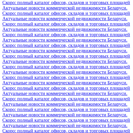
Скоро: полный каталог офисов, складов и торговых площадей
Актуальные новости коммерческой недвижимости Беларуси.
Скоро: полный каталог офисов, складов и торговых площадей
Актуальные новости коммерческой недвижимости Беларуси.
Скоро: полный каталог офисов, складов и торговых площадей
Актуальные новости коммерческой недвижимости Беларуси.
Скоро: полный каталог офисов, складов и торговых площадей
Актуальные новости коммерческой недвижимости Беларуси.
Скоро: полный каталог офисов, складов и торговых площадей
Актуальные новости коммерческой недвижимости Беларуси.
Скоро: полный каталог офисов, складов и торговых площадей
Актуальные новости коммерческой недвижимости Беларуси.
Скоро: полный каталог офисов, складов и торговых площадей
Актуальные новости коммерческой недвижимости Беларуси.
Скоро: полный каталог офисов, складов и торговых площадей
Актуальные новости коммерческой недвижимости Беларуси.
Скоро: полный каталог офисов, складов и торговых площадей
Актуальные новости коммерческой недвижимости Беларуси.
Скоро: полный каталог офисов, складов и торговых площадей
Актуальные новости коммерческой недвижимости Беларуси.
Скоро: полный каталог офисов, складов и торговых площадей
Актуальные новости коммерческой недвижимости Беларуси.
Скоро: полный каталог офисов, складов и торговых площадей
Актуальные новости коммерческой недвижимости Беларуси.
Скоро: полный каталог офисов, складов и торговых площадей