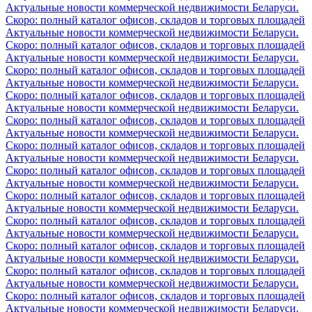
Актуальные новости коммерческой недвижимости Беларуси.
Скоро: полный каталог офисов, складов и торговых площадей
Актуальные новости коммерческой недвижимости Беларуси.
Скоро: полный каталог офисов, складов и торговых площадей
Актуальные новости коммерческой недвижимости Беларуси.
Скоро: полный каталог офисов, складов и торговых площадей
Актуальные новости коммерческой недвижимости Беларуси.
Скоро: полный каталог офисов, складов и торговых площадей
Актуальные новости коммерческой недвижимости Беларуси.
Скоро: полный каталог офисов, складов и торговых площадей
Актуальные новости коммерческой недвижимости Беларуси.
Скоро: полный каталог офисов, складов и торговых площадей
Актуальные новости коммерческой недвижимости Беларуси.
Скоро: полный каталог офисов, складов и торговых площадей
Актуальные новости коммерческой недвижимости Беларуси.
Скоро: полный каталог офисов, складов и торговых площадей
Актуальные новости коммерческой недвижимости Беларуси.
Скоро: полный каталог офисов, складов и торговых площадей
Актуальные новости коммерческой недвижимости Беларуси.
Скоро: полный каталог офисов, складов и торговых площадей
Актуальные новости коммерческой недвижимости Беларуси.
Скоро: полный каталог офисов, складов и торговых площадей
Актуальные новости коммерческой недвижимости Беларуси.
Скоро: полный каталог офисов, складов и торговых площадей
Актуальные новости коммерческой недвижимости Беларуси.