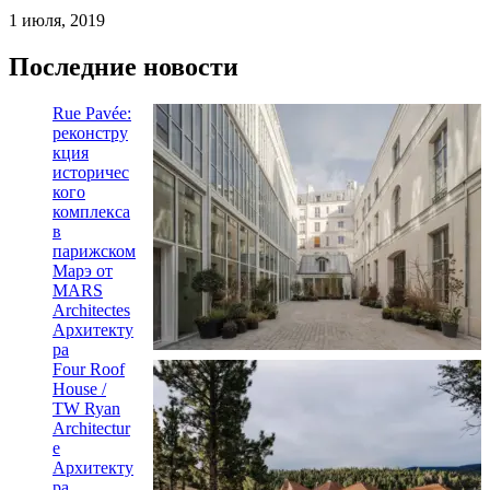
1 июля, 2019
Последние новости
Rue Pavée:
реконстру
кция
историчес
кого
комплекса
в
парижском
Марэ от
MARS
Architectes
Архитекту
ра
Four Roof
House /
TW Ryan
Architectur
e
Архитекту
ра