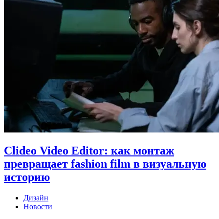
Clideo Video Editor: как монтаж
превращает fashion film в визуальную
историю
Дизайн
Новости