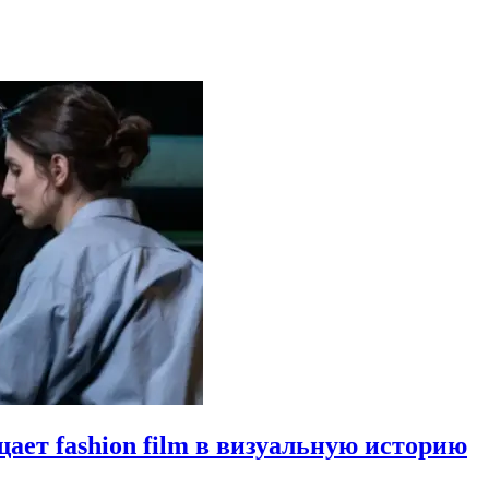
щает fashion film в визуальную историю