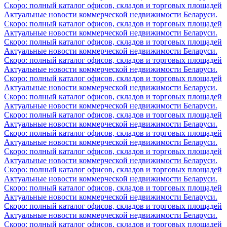
Скоро: полный каталог офисов, складов и торговых площадей
Актуальные новости коммерческой недвижимости Беларуси.
Скоро: полный каталог офисов, складов и торговых площадей
Актуальные новости коммерческой недвижимости Беларуси.
Скоро: полный каталог офисов, складов и торговых площадей
Актуальные новости коммерческой недвижимости Беларуси.
Скоро: полный каталог офисов, складов и торговых площадей
Актуальные новости коммерческой недвижимости Беларуси.
Скоро: полный каталог офисов, складов и торговых площадей
Актуальные новости коммерческой недвижимости Беларуси.
Скоро: полный каталог офисов, складов и торговых площадей
Актуальные новости коммерческой недвижимости Беларуси.
Скоро: полный каталог офисов, складов и торговых площадей
Актуальные новости коммерческой недвижимости Беларуси.
Скоро: полный каталог офисов, складов и торговых площадей
Актуальные новости коммерческой недвижимости Беларуси.
Скоро: полный каталог офисов, складов и торговых площадей
Актуальные новости коммерческой недвижимости Беларуси.
Скоро: полный каталог офисов, складов и торговых площадей
Актуальные новости коммерческой недвижимости Беларуси.
Скоро: полный каталог офисов, складов и торговых площадей
Актуальные новости коммерческой недвижимости Беларуси.
Скоро: полный каталог офисов, складов и торговых площадей
Актуальные новости коммерческой недвижимости Беларуси.
Скоро: полный каталог офисов, складов и торговых площадей