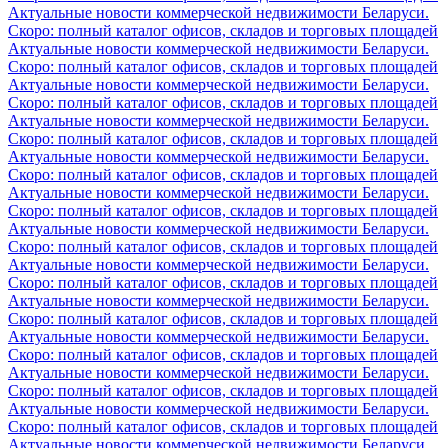
Актуальные новости коммерческой недвижимости Беларуси.
Скоро: полный каталог офисов, складов и торговых площадей
Актуальные новости коммерческой недвижимости Беларуси.
Скоро: полный каталог офисов, складов и торговых площадей
Актуальные новости коммерческой недвижимости Беларуси.
Скоро: полный каталог офисов, складов и торговых площадей
Актуальные новости коммерческой недвижимости Беларуси.
Скоро: полный каталог офисов, складов и торговых площадей
Актуальные новости коммерческой недвижимости Беларуси.
Скоро: полный каталог офисов, складов и торговых площадей
Актуальные новости коммерческой недвижимости Беларуси.
Скоро: полный каталог офисов, складов и торговых площадей
Актуальные новости коммерческой недвижимости Беларуси.
Скоро: полный каталог офисов, складов и торговых площадей
Актуальные новости коммерческой недвижимости Беларуси.
Скоро: полный каталог офисов, складов и торговых площадей
Актуальные новости коммерческой недвижимости Беларуси.
Скоро: полный каталог офисов, складов и торговых площадей
Актуальные новости коммерческой недвижимости Беларуси.
Скоро: полный каталог офисов, складов и торговых площадей
Актуальные новости коммерческой недвижимости Беларуси.
Скоро: полный каталог офисов, складов и торговых площадей
Актуальные новости коммерческой недвижимости Беларуси.
Скоро: полный каталог офисов, складов и торговых площадей
Актуальные новости коммерческой недвижимости Беларуси.