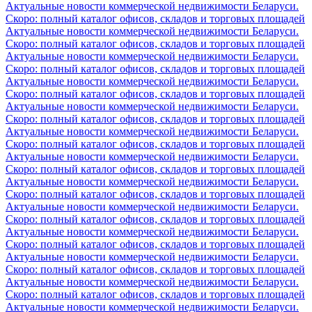
Актуальные новости коммерческой недвижимости Беларуси.
Скоро: полный каталог офисов, складов и торговых площадей
Актуальные новости коммерческой недвижимости Беларуси.
Скоро: полный каталог офисов, складов и торговых площадей
Актуальные новости коммерческой недвижимости Беларуси.
Скоро: полный каталог офисов, складов и торговых площадей
Актуальные новости коммерческой недвижимости Беларуси.
Скоро: полный каталог офисов, складов и торговых площадей
Актуальные новости коммерческой недвижимости Беларуси.
Скоро: полный каталог офисов, складов и торговых площадей
Актуальные новости коммерческой недвижимости Беларуси.
Скоро: полный каталог офисов, складов и торговых площадей
Актуальные новости коммерческой недвижимости Беларуси.
Скоро: полный каталог офисов, складов и торговых площадей
Актуальные новости коммерческой недвижимости Беларуси.
Скоро: полный каталог офисов, складов и торговых площадей
Актуальные новости коммерческой недвижимости Беларуси.
Скоро: полный каталог офисов, складов и торговых площадей
Актуальные новости коммерческой недвижимости Беларуси.
Скоро: полный каталог офисов, складов и торговых площадей
Актуальные новости коммерческой недвижимости Беларуси.
Скоро: полный каталог офисов, складов и торговых площадей
Актуальные новости коммерческой недвижимости Беларуси.
Скоро: полный каталог офисов, складов и торговых площадей
Актуальные новости коммерческой недвижимости Беларуси.