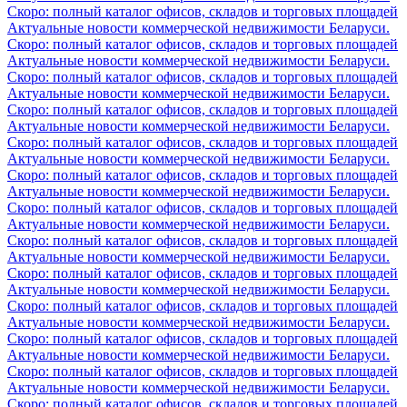
Скоро: полный каталог офисов, складов и торговых площадей
Актуальные новости коммерческой недвижимости Беларуси.
Скоро: полный каталог офисов, складов и торговых площадей
Актуальные новости коммерческой недвижимости Беларуси.
Скоро: полный каталог офисов, складов и торговых площадей
Актуальные новости коммерческой недвижимости Беларуси.
Скоро: полный каталог офисов, складов и торговых площадей
Актуальные новости коммерческой недвижимости Беларуси.
Скоро: полный каталог офисов, складов и торговых площадей
Актуальные новости коммерческой недвижимости Беларуси.
Скоро: полный каталог офисов, складов и торговых площадей
Актуальные новости коммерческой недвижимости Беларуси.
Скоро: полный каталог офисов, складов и торговых площадей
Актуальные новости коммерческой недвижимости Беларуси.
Скоро: полный каталог офисов, складов и торговых площадей
Актуальные новости коммерческой недвижимости Беларуси.
Скоро: полный каталог офисов, складов и торговых площадей
Актуальные новости коммерческой недвижимости Беларуси.
Скоро: полный каталог офисов, складов и торговых площадей
Актуальные новости коммерческой недвижимости Беларуси.
Скоро: полный каталог офисов, складов и торговых площадей
Актуальные новости коммерческой недвижимости Беларуси.
Скоро: полный каталог офисов, складов и торговых площадей
Актуальные новости коммерческой недвижимости Беларуси.
Скоро: полный каталог офисов, складов и торговых площадей