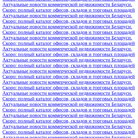
Актуальные новости коммерческой недвижимости Беларуси.
Скоро: полный каталог офисов, складов и торговых площадей
Актуальные новости коммерческой недвижимости Беларуси.
Скоро: полный каталог офисов, складов и торговых площадей
Актуальные новости коммерческой недвижимости Беларуси.
Скоро: полный каталог офисов, складов и торговых площадей
Актуальные новости коммерческой недвижимости Беларуси.
Скоро: полный каталог офисов, складов и торговых площадей
Актуальные новости коммерческой недвижимости Беларуси.
Скоро: полный каталог офисов, складов и торговых площадей
Актуальные новости коммерческой недвижимости Беларуси.
Скоро: полный каталог офисов, складов и торговых площадей
Актуальные новости коммерческой недвижимости Беларуси.
Скоро: полный каталог офисов, складов и торговых площадей
Актуальные новости коммерческой недвижимости Беларуси.
Скоро: полный каталог офисов, складов и торговых площадей
Актуальные новости коммерческой недвижимости Беларуси.
Скоро: полный каталог офисов, складов и торговых площадей
Актуальные новости коммерческой недвижимости Беларуси.
Скоро: полный каталог офисов, складов и торговых площадей
Актуальные новости коммерческой недвижимости Беларуси.
Скоро: полный каталог офисов, складов и торговых площадей
Актуальные новости коммерческой недвижимости Беларуси.
Скоро: полный каталог офисов, складов и торговых площадей
Актуальные новости коммерческой недвижимости Беларуси.