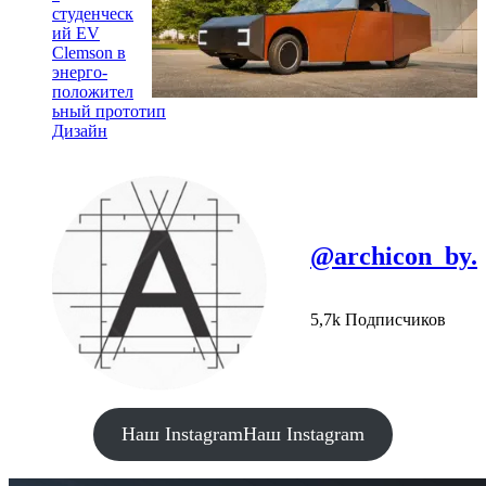
студенческ
ий EV
Clemson в
энерго-
положител
ьный прототип
Дизайн
@archicon_by.
5,7k Подписчиков
Наш Instagram
Наш Instagram