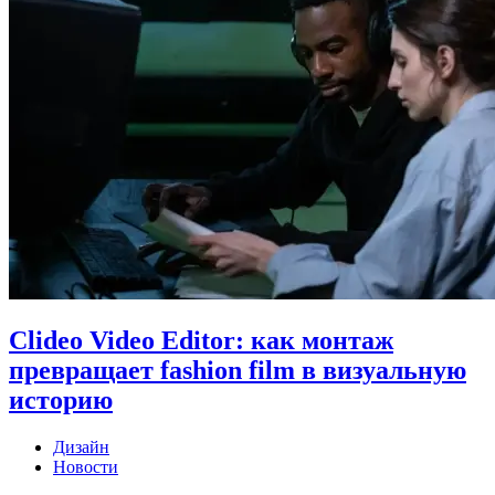
Clideo Video Editor: как монтаж
превращает fashion film в визуальную
историю
Дизайн
Новости