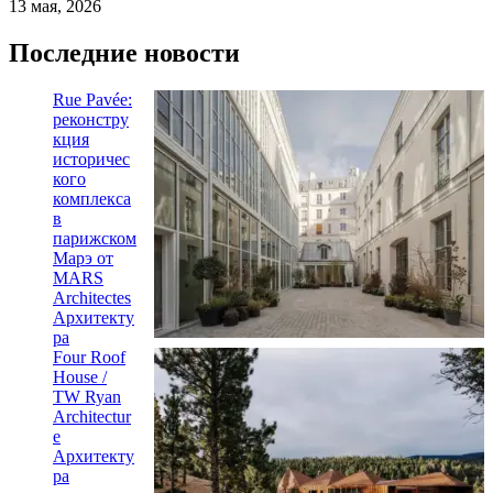
13 мая, 2026
Последние новости
Rue Pavée:
реконстру
кция
историчес
кого
комплекса
в
парижском
Марэ от
MARS
Architectes
Архитекту
ра
Four Roof
House /
TW Ryan
Architectur
e
Архитекту
ра