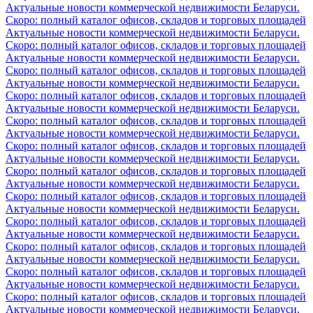
Актуальные новости коммерческой недвижимости Беларуси.
Скоро: полный каталог офисов, складов и торговых площадей
Актуальные новости коммерческой недвижимости Беларуси.
Скоро: полный каталог офисов, складов и торговых площадей
Актуальные новости коммерческой недвижимости Беларуси.
Скоро: полный каталог офисов, складов и торговых площадей
Актуальные новости коммерческой недвижимости Беларуси.
Скоро: полный каталог офисов, складов и торговых площадей
Актуальные новости коммерческой недвижимости Беларуси.
Скоро: полный каталог офисов, складов и торговых площадей
Актуальные новости коммерческой недвижимости Беларуси.
Скоро: полный каталог офисов, складов и торговых площадей
Актуальные новости коммерческой недвижимости Беларуси.
Скоро: полный каталог офисов, складов и торговых площадей
Актуальные новости коммерческой недвижимости Беларуси.
Скоро: полный каталог офисов, складов и торговых площадей
Актуальные новости коммерческой недвижимости Беларуси.
Скоро: полный каталог офисов, складов и торговых площадей
Актуальные новости коммерческой недвижимости Беларуси.
Скоро: полный каталог офисов, складов и торговых площадей
Актуальные новости коммерческой недвижимости Беларуси.
Скоро: полный каталог офисов, складов и торговых площадей
Актуальные новости коммерческой недвижимости Беларуси.
Скоро: полный каталог офисов, складов и торговых площадей
Актуальные новости коммерческой недвижимости Беларуси.