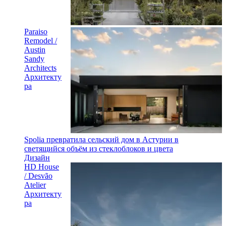
Paraiso
Remodel /
Austin
Sandy
Architects
Архитекту
ра
Spolia превратила сельский дом в Астурии в
светящийся объём из стеклоблоков и цвета
Дизайн
HD House
/ Desvão
Atelier
Архитекту
ра