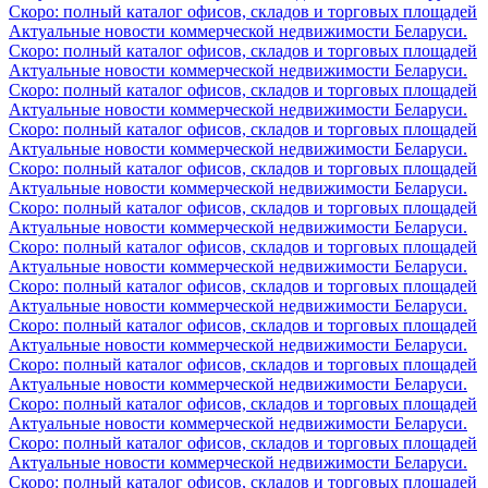
Скоро: полный каталог офисов, складов и торговых площадей
Актуальные новости коммерческой недвижимости Беларуси.
Скоро: полный каталог офисов, складов и торговых площадей
Актуальные новости коммерческой недвижимости Беларуси.
Скоро: полный каталог офисов, складов и торговых площадей
Актуальные новости коммерческой недвижимости Беларуси.
Скоро: полный каталог офисов, складов и торговых площадей
Актуальные новости коммерческой недвижимости Беларуси.
Скоро: полный каталог офисов, складов и торговых площадей
Актуальные новости коммерческой недвижимости Беларуси.
Скоро: полный каталог офисов, складов и торговых площадей
Актуальные новости коммерческой недвижимости Беларуси.
Скоро: полный каталог офисов, складов и торговых площадей
Актуальные новости коммерческой недвижимости Беларуси.
Скоро: полный каталог офисов, складов и торговых площадей
Актуальные новости коммерческой недвижимости Беларуси.
Скоро: полный каталог офисов, складов и торговых площадей
Актуальные новости коммерческой недвижимости Беларуси.
Скоро: полный каталог офисов, складов и торговых площадей
Актуальные новости коммерческой недвижимости Беларуси.
Скоро: полный каталог офисов, складов и торговых площадей
Актуальные новости коммерческой недвижимости Беларуси.
Скоро: полный каталог офисов, складов и торговых площадей
Актуальные новости коммерческой недвижимости Беларуси.
Скоро: полный каталог офисов, складов и торговых площадей