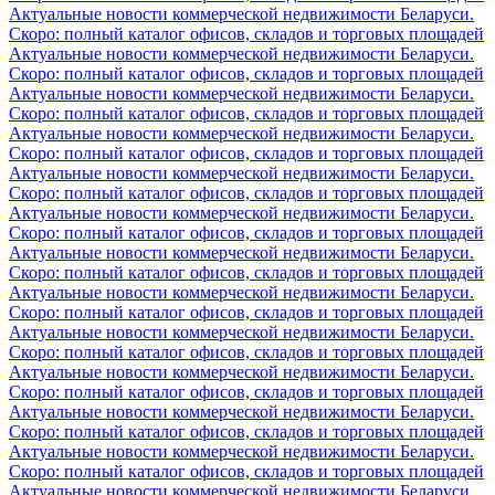
Актуальные новости коммерческой недвижимости Беларуси.
Скоро: полный каталог офисов, складов и торговых площадей
Актуальные новости коммерческой недвижимости Беларуси.
Скоро: полный каталог офисов, складов и торговых площадей
Актуальные новости коммерческой недвижимости Беларуси.
Скоро: полный каталог офисов, складов и торговых площадей
Актуальные новости коммерческой недвижимости Беларуси.
Скоро: полный каталог офисов, складов и торговых площадей
Актуальные новости коммерческой недвижимости Беларуси.
Скоро: полный каталог офисов, складов и торговых площадей
Актуальные новости коммерческой недвижимости Беларуси.
Скоро: полный каталог офисов, складов и торговых площадей
Актуальные новости коммерческой недвижимости Беларуси.
Скоро: полный каталог офисов, складов и торговых площадей
Актуальные новости коммерческой недвижимости Беларуси.
Скоро: полный каталог офисов, складов и торговых площадей
Актуальные новости коммерческой недвижимости Беларуси.
Скоро: полный каталог офисов, складов и торговых площадей
Актуальные новости коммерческой недвижимости Беларуси.
Скоро: полный каталог офисов, складов и торговых площадей
Актуальные новости коммерческой недвижимости Беларуси.
Скоро: полный каталог офисов, складов и торговых площадей
Актуальные новости коммерческой недвижимости Беларуси.
Скоро: полный каталог офисов, складов и торговых площадей
Актуальные новости коммерческой недвижимости Беларуси.