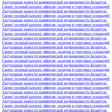
Актуальные новости коммерческой недвижимости Беларуси.
Скоро: полный каталог офисов, складов и торговых площадей
Актуальные новости коммерческой недвижимости Беларуси.
Скоро: полный каталог офисов, складов и торговых площадей
Актуальные новости коммерческой недвижимости Беларуси.
Скоро: полный каталог офисов, складов и торговых площадей
Актуальные новости коммерческой недвижимости Беларуси.
Скоро: полный каталог офисов, складов и торговых площадей
Актуальные новости коммерческой недвижимости Беларуси.
Скоро: полный каталог офисов, складов и торговых площадей
Актуальные новости коммерческой недвижимости Беларуси.
Скоро: полный каталог офисов, складов и торговых площадей
Актуальные новости коммерческой недвижимости Беларуси.
Скоро: полный каталог офисов, складов и торговых площадей
Актуальные новости коммерческой недвижимости Беларуси.
Скоро: полный каталог офисов, складов и торговых площадей
Актуальные новости коммерческой недвижимости Беларуси.
Скоро: полный каталог офисов, складов и торговых площадей
Актуальные новости коммерческой недвижимости Беларуси.
Скоро: полный каталог офисов, складов и торговых площадей
Актуальные новости коммерческой недвижимости Беларуси.
Скоро: полный каталог офисов, складов и торговых площадей
Актуальные новости коммерческой недвижимости Беларуси.
Скоро: полный каталог офисов, складов и торговых площадей
Актуальные новости коммерческой недвижимости Беларуси.