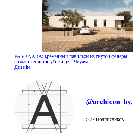
PASO NARA: временный павильон из гнутой фанеры
создаёт тенистое убежище в Чиуауа
Дизайн
@archicon_by.
5,7k Подписчиков