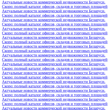
Актуальные новости коммерческой недвижимости Беларуси.
Скоро: полный каталог офисов, складов и торговых площадей
Актуальные новости коммерческой недвижимости Беларуси.
Скоро: полный каталог офисов, складов и торговых площадей
Актуальные новости коммерческой недвижимости Беларуси.
Скоро: полный каталог офисов, складов и торговых площадей
Актуальные новости коммерческой недвижимости Беларуси.
Скоро: полный каталог офисов, складов и торговых площадей
Актуальные новости коммерческой недвижимости Беларуси.
Скоро: полный каталог офисов, складов и торговых площадей
Актуальные новости коммерческой недвижимости Беларуси.
Скоро: полный каталог офисов, складов и торговых площадей
Актуальные новости коммерческой недвижимости Беларуси.
Скоро: полный каталог офисов, складов и торговых площадей
Актуальные новости коммерческой недвижимости Беларуси.
Скоро: полный каталог офисов, складов и торговых площадей
Актуальные новости коммерческой недвижимости Беларуси.
Скоро: полный каталог офисов, складов и торговых площадей
Актуальные новости коммерческой недвижимости Беларуси.
Скоро: полный каталог офисов, складов и торговых площадей
Актуальные новости коммерческой недвижимости Беларуси.
Скоро: полный каталог офисов, складов и торговых площадей
Актуальные новости коммерческой недвижимости Беларуси.
Скоро: полный каталог офисов, складов и торговых площадей
Актуальные новости коммерческой недвижимости Беларуси.