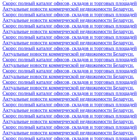
Скоро: полный каталог офисов, складов и торговых площадей
Актуальные новости коммерческой недвижимости Беларуси.
Скоро: полный каталог офисов, складов и торговых площадей
Актуальные новости коммерческой недвижимости Беларуси.
Скоро: полный каталог офисов, складов и торговых площадей
Актуальные новости коммерческой недвижимости Беларуси.
Скоро: полный каталог офисов, складов и торговых площадей
Актуальные новости коммерческой недвижимости Беларуси.
Скоро: полный каталог офисов, складов и торговых площадей
Актуальные новости коммерческой недвижимости Беларуси.
Скоро: полный каталог офисов, складов и торговых площадей
Актуальные новости коммерческой недвижимости Беларуси.
Скоро: полный каталог офисов, складов и торговых площадей
Актуальные новости коммерческой недвижимости Беларуси.
Скоро: полный каталог офисов, складов и торговых площадей
Актуальные новости коммерческой недвижимости Беларуси.
Скоро: полный каталог офисов, складов и торговых площадей
Актуальные новости коммерческой недвижимости Беларуси.
Скоро: полный каталог офисов, складов и торговых площадей
Актуальные новости коммерческой недвижимости Беларуси.
Скоро: полный каталог офисов, складов и торговых площадей
Актуальные новости коммерческой недвижимости Беларуси.
Скоро: полный каталог офисов, складов и торговых площадей
Актуальные новости коммерческой недвижимости Беларуси.
Скоро: полный каталог офисов, складов и торговых площадей