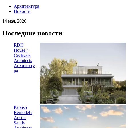
Архитектура
Новости
14 мая, 2026
Последние новости
RDH
House /
Čechvala
Architects
Архитекту
ра
Paraiso
Remodel /
Austin
Sandy
Architects