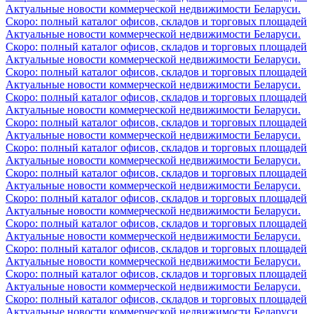
Актуальные новости коммерческой недвижимости Беларуси.
Скоро: полный каталог офисов, складов и торговых площадей
Актуальные новости коммерческой недвижимости Беларуси.
Скоро: полный каталог офисов, складов и торговых площадей
Актуальные новости коммерческой недвижимости Беларуси.
Скоро: полный каталог офисов, складов и торговых площадей
Актуальные новости коммерческой недвижимости Беларуси.
Скоро: полный каталог офисов, складов и торговых площадей
Актуальные новости коммерческой недвижимости Беларуси.
Скоро: полный каталог офисов, складов и торговых площадей
Актуальные новости коммерческой недвижимости Беларуси.
Скоро: полный каталог офисов, складов и торговых площадей
Актуальные новости коммерческой недвижимости Беларуси.
Скоро: полный каталог офисов, складов и торговых площадей
Актуальные новости коммерческой недвижимости Беларуси.
Скоро: полный каталог офисов, складов и торговых площадей
Актуальные новости коммерческой недвижимости Беларуси.
Скоро: полный каталог офисов, складов и торговых площадей
Актуальные новости коммерческой недвижимости Беларуси.
Скоро: полный каталог офисов, складов и торговых площадей
Актуальные новости коммерческой недвижимости Беларуси.
Скоро: полный каталог офисов, складов и торговых площадей
Актуальные новости коммерческой недвижимости Беларуси.
Скоро: полный каталог офисов, складов и торговых площадей
Актуальные новости коммерческой недвижимости Беларуси.