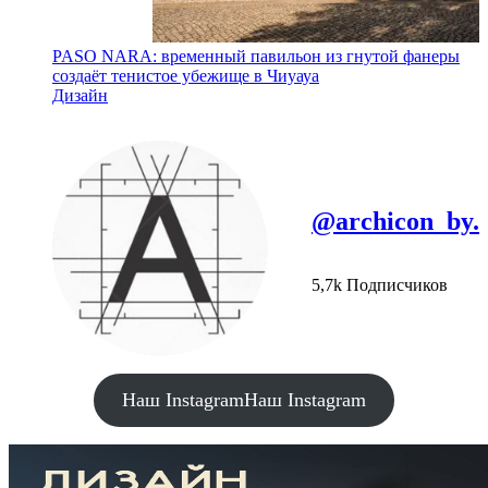
PASO NARA: временный павильон из гнутой фанеры
создаёт тенистое убежище в Чиуауа
Дизайн
@archicon_by.
5,7k Подписчиков
Наш Instagram
Наш Instagram