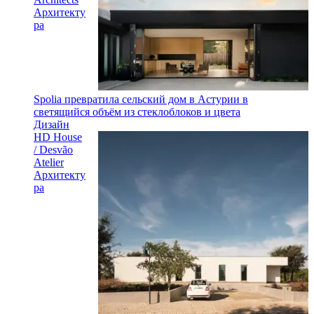
Архитекту
ра
Spolia превратила сельский дом в Астурии в
светящийся объём из стеклоблоков и цвета
Дизайн
HD House
/ Desvão
Atelier
Архитекту
ра