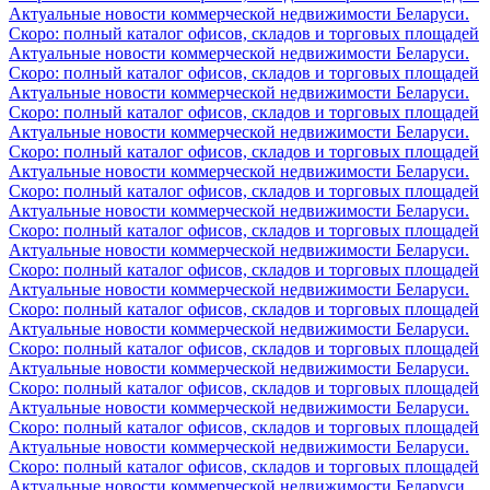
Актуальные новости коммерческой недвижимости Беларуси.
Скоро: полный каталог офисов, складов и торговых площадей
Актуальные новости коммерческой недвижимости Беларуси.
Скоро: полный каталог офисов, складов и торговых площадей
Актуальные новости коммерческой недвижимости Беларуси.
Скоро: полный каталог офисов, складов и торговых площадей
Актуальные новости коммерческой недвижимости Беларуси.
Скоро: полный каталог офисов, складов и торговых площадей
Актуальные новости коммерческой недвижимости Беларуси.
Скоро: полный каталог офисов, складов и торговых площадей
Актуальные новости коммерческой недвижимости Беларуси.
Скоро: полный каталог офисов, складов и торговых площадей
Актуальные новости коммерческой недвижимости Беларуси.
Скоро: полный каталог офисов, складов и торговых площадей
Актуальные новости коммерческой недвижимости Беларуси.
Скоро: полный каталог офисов, складов и торговых площадей
Актуальные новости коммерческой недвижимости Беларуси.
Скоро: полный каталог офисов, складов и торговых площадей
Актуальные новости коммерческой недвижимости Беларуси.
Скоро: полный каталог офисов, складов и торговых площадей
Актуальные новости коммерческой недвижимости Беларуси.
Скоро: полный каталог офисов, складов и торговых площадей
Актуальные новости коммерческой недвижимости Беларуси.
Скоро: полный каталог офисов, складов и торговых площадей
Актуальные новости коммерческой недвижимости Беларуси.