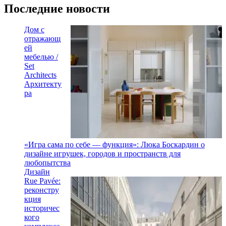
Последние новости
Дом с
отражающ
ей
мебелью /
Set
Architects
Архитекту
ра
«Игра сама по себе — функция»: Люка Боскардин о
дизайне игрушек, городов и пространств для
любопытства
Дизайн
Rue Pavée:
реконстру
кция
историчес
кого