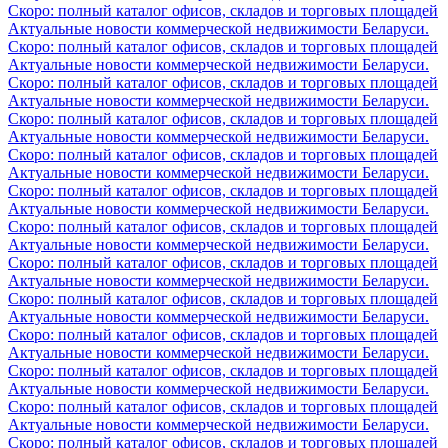
Скоро: полный каталог офисов, складов и торговых площадей
Актуальные новости коммерческой недвижимости Беларуси.
Скоро: полный каталог офисов, складов и торговых площадей
Актуальные новости коммерческой недвижимости Беларуси.
Скоро: полный каталог офисов, складов и торговых площадей
Актуальные новости коммерческой недвижимости Беларуси.
Скоро: полный каталог офисов, складов и торговых площадей
Актуальные новости коммерческой недвижимости Беларуси.
Скоро: полный каталог офисов, складов и торговых площадей
Актуальные новости коммерческой недвижимости Беларуси.
Скоро: полный каталог офисов, складов и торговых площадей
Актуальные новости коммерческой недвижимости Беларуси.
Скоро: полный каталог офисов, складов и торговых площадей
Актуальные новости коммерческой недвижимости Беларуси.
Скоро: полный каталог офисов, складов и торговых площадей
Актуальные новости коммерческой недвижимости Беларуси.
Скоро: полный каталог офисов, складов и торговых площадей
Актуальные новости коммерческой недвижимости Беларуси.
Скоро: полный каталог офисов, складов и торговых площадей
Актуальные новости коммерческой недвижимости Беларуси.
Скоро: полный каталог офисов, складов и торговых площадей
Актуальные новости коммерческой недвижимости Беларуси.
Скоро: полный каталог офисов, складов и торговых площадей
Актуальные новости коммерческой недвижимости Беларуси.
Скоро: полный каталог офисов, складов и торговых площадей