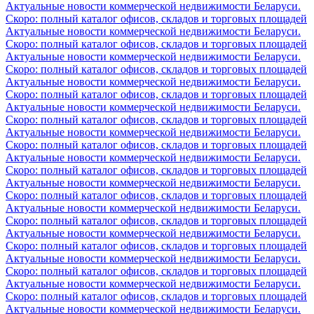
Актуальные новости коммерческой недвижимости Беларуси.
Скоро: полный каталог офисов, складов и торговых площадей
Актуальные новости коммерческой недвижимости Беларуси.
Скоро: полный каталог офисов, складов и торговых площадей
Актуальные новости коммерческой недвижимости Беларуси.
Скоро: полный каталог офисов, складов и торговых площадей
Актуальные новости коммерческой недвижимости Беларуси.
Скоро: полный каталог офисов, складов и торговых площадей
Актуальные новости коммерческой недвижимости Беларуси.
Скоро: полный каталог офисов, складов и торговых площадей
Актуальные новости коммерческой недвижимости Беларуси.
Скоро: полный каталог офисов, складов и торговых площадей
Актуальные новости коммерческой недвижимости Беларуси.
Скоро: полный каталог офисов, складов и торговых площадей
Актуальные новости коммерческой недвижимости Беларуси.
Скоро: полный каталог офисов, складов и торговых площадей
Актуальные новости коммерческой недвижимости Беларуси.
Скоро: полный каталог офисов, складов и торговых площадей
Актуальные новости коммерческой недвижимости Беларуси.
Скоро: полный каталог офисов, складов и торговых площадей
Актуальные новости коммерческой недвижимости Беларуси.
Скоро: полный каталог офисов, складов и торговых площадей
Актуальные новости коммерческой недвижимости Беларуси.
Скоро: полный каталог офисов, складов и торговых площадей
Актуальные новости коммерческой недвижимости Беларуси.