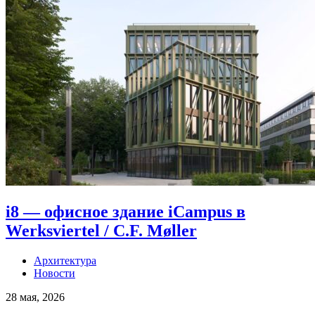
i8 — офисное здание iCampus в
Werksviertel / C.F. Møller
Архитектура
Новости
28 мая, 2026