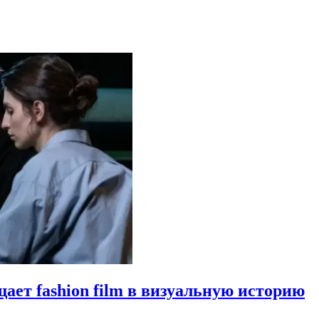
щает fashion film в визуальную историю