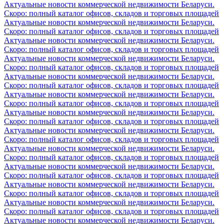
Актуальные новости коммерческой недвижимости Беларуси.
Скоро: полный каталог офисов, складов и торговых площадей
Актуальные новости коммерческой недвижимости Беларуси.
Скоро: полный каталог офисов, складов и торговых площадей
Актуальные новости коммерческой недвижимости Беларуси.
Скоро: полный каталог офисов, складов и торговых площадей
Актуальные новости коммерческой недвижимости Беларуси.
Скоро: полный каталог офисов, складов и торговых площадей
Актуальные новости коммерческой недвижимости Беларуси.
Скоро: полный каталог офисов, складов и торговых площадей
Актуальные новости коммерческой недвижимости Беларуси.
Скоро: полный каталог офисов, складов и торговых площадей
Актуальные новости коммерческой недвижимости Беларуси.
Скоро: полный каталог офисов, складов и торговых площадей
Актуальные новости коммерческой недвижимости Беларуси.
Скоро: полный каталог офисов, складов и торговых площадей
Актуальные новости коммерческой недвижимости Беларуси.
Скоро: полный каталог офисов, складов и торговых площадей
Актуальные новости коммерческой недвижимости Беларуси.
Скоро: полный каталог офисов, складов и торговых площадей
Актуальные новости коммерческой недвижимости Беларуси.
Скоро: полный каталог офисов, складов и торговых площадей
Актуальные новости коммерческой недвижимости Беларуси.
Скоро: полный каталог офисов, складов и торговых площадей
Актуальные новости коммерческой недвижимости Беларуси.