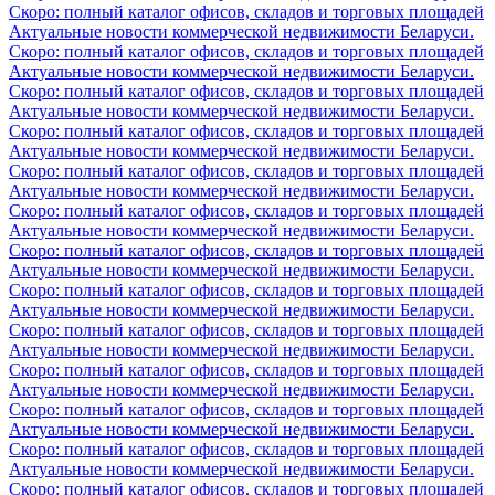
Скоро: полный каталог офисов, складов и торговых площадей
Актуальные новости коммерческой недвижимости Беларуси.
Скоро: полный каталог офисов, складов и торговых площадей
Актуальные новости коммерческой недвижимости Беларуси.
Скоро: полный каталог офисов, складов и торговых площадей
Актуальные новости коммерческой недвижимости Беларуси.
Скоро: полный каталог офисов, складов и торговых площадей
Актуальные новости коммерческой недвижимости Беларуси.
Скоро: полный каталог офисов, складов и торговых площадей
Актуальные новости коммерческой недвижимости Беларуси.
Скоро: полный каталог офисов, складов и торговых площадей
Актуальные новости коммерческой недвижимости Беларуси.
Скоро: полный каталог офисов, складов и торговых площадей
Актуальные новости коммерческой недвижимости Беларуси.
Скоро: полный каталог офисов, складов и торговых площадей
Актуальные новости коммерческой недвижимости Беларуси.
Скоро: полный каталог офисов, складов и торговых площадей
Актуальные новости коммерческой недвижимости Беларуси.
Скоро: полный каталог офисов, складов и торговых площадей
Актуальные новости коммерческой недвижимости Беларуси.
Скоро: полный каталог офисов, складов и торговых площадей
Актуальные новости коммерческой недвижимости Беларуси.
Скоро: полный каталог офисов, складов и торговых площадей
Актуальные новости коммерческой недвижимости Беларуси.
Скоро: полный каталог офисов, складов и торговых площадей