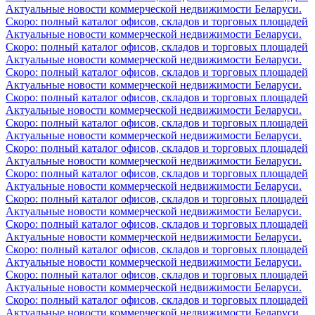
Актуальные новости коммерческой недвижимости Беларуси.
Скоро: полный каталог офисов, складов и торговых площадей
Актуальные новости коммерческой недвижимости Беларуси.
Скоро: полный каталог офисов, складов и торговых площадей
Актуальные новости коммерческой недвижимости Беларуси.
Скоро: полный каталог офисов, складов и торговых площадей
Актуальные новости коммерческой недвижимости Беларуси.
Скоро: полный каталог офисов, складов и торговых площадей
Актуальные новости коммерческой недвижимости Беларуси.
Скоро: полный каталог офисов, складов и торговых площадей
Актуальные новости коммерческой недвижимости Беларуси.
Скоро: полный каталог офисов, складов и торговых площадей
Актуальные новости коммерческой недвижимости Беларуси.
Скоро: полный каталог офисов, складов и торговых площадей
Актуальные новости коммерческой недвижимости Беларуси.
Скоро: полный каталог офисов, складов и торговых площадей
Актуальные новости коммерческой недвижимости Беларуси.
Скоро: полный каталог офисов, складов и торговых площадей
Актуальные новости коммерческой недвижимости Беларуси.
Скоро: полный каталог офисов, складов и торговых площадей
Актуальные новости коммерческой недвижимости Беларуси.
Скоро: полный каталог офисов, складов и торговых площадей
Актуальные новости коммерческой недвижимости Беларуси.
Скоро: полный каталог офисов, складов и торговых площадей
Актуальные новости коммерческой недвижимости Беларуси.