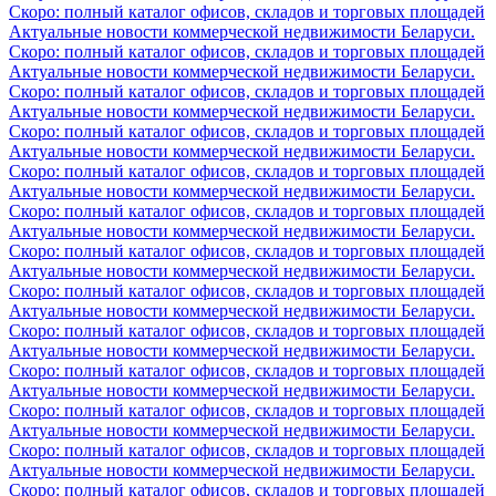
Скоро: полный каталог офисов, складов и торговых площадей
Актуальные новости коммерческой недвижимости Беларуси.
Скоро: полный каталог офисов, складов и торговых площадей
Актуальные новости коммерческой недвижимости Беларуси.
Скоро: полный каталог офисов, складов и торговых площадей
Актуальные новости коммерческой недвижимости Беларуси.
Скоро: полный каталог офисов, складов и торговых площадей
Актуальные новости коммерческой недвижимости Беларуси.
Скоро: полный каталог офисов, складов и торговых площадей
Актуальные новости коммерческой недвижимости Беларуси.
Скоро: полный каталог офисов, складов и торговых площадей
Актуальные новости коммерческой недвижимости Беларуси.
Скоро: полный каталог офисов, складов и торговых площадей
Актуальные новости коммерческой недвижимости Беларуси.
Скоро: полный каталог офисов, складов и торговых площадей
Актуальные новости коммерческой недвижимости Беларуси.
Скоро: полный каталог офисов, складов и торговых площадей
Актуальные новости коммерческой недвижимости Беларуси.
Скоро: полный каталог офисов, складов и торговых площадей
Актуальные новости коммерческой недвижимости Беларуси.
Скоро: полный каталог офисов, складов и торговых площадей
Актуальные новости коммерческой недвижимости Беларуси.
Скоро: полный каталог офисов, складов и торговых площадей
Актуальные новости коммерческой недвижимости Беларуси.
Скоро: полный каталог офисов, складов и торговых площадей