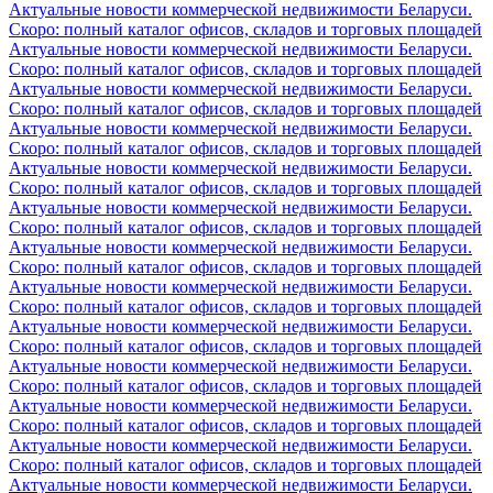
Актуальные новости коммерческой недвижимости Беларуси.
Скоро: полный каталог офисов, складов и торговых площадей
Актуальные новости коммерческой недвижимости Беларуси.
Скоро: полный каталог офисов, складов и торговых площадей
Актуальные новости коммерческой недвижимости Беларуси.
Скоро: полный каталог офисов, складов и торговых площадей
Актуальные новости коммерческой недвижимости Беларуси.
Скоро: полный каталог офисов, складов и торговых площадей
Актуальные новости коммерческой недвижимости Беларуси.
Скоро: полный каталог офисов, складов и торговых площадей
Актуальные новости коммерческой недвижимости Беларуси.
Скоро: полный каталог офисов, складов и торговых площадей
Актуальные новости коммерческой недвижимости Беларуси.
Скоро: полный каталог офисов, складов и торговых площадей
Актуальные новости коммерческой недвижимости Беларуси.
Скоро: полный каталог офисов, складов и торговых площадей
Актуальные новости коммерческой недвижимости Беларуси.
Скоро: полный каталог офисов, складов и торговых площадей
Актуальные новости коммерческой недвижимости Беларуси.
Скоро: полный каталог офисов, складов и торговых площадей
Актуальные новости коммерческой недвижимости Беларуси.
Скоро: полный каталог офисов, складов и торговых площадей
Актуальные новости коммерческой недвижимости Беларуси.
Скоро: полный каталог офисов, складов и торговых площадей
Актуальные новости коммерческой недвижимости Беларуси.