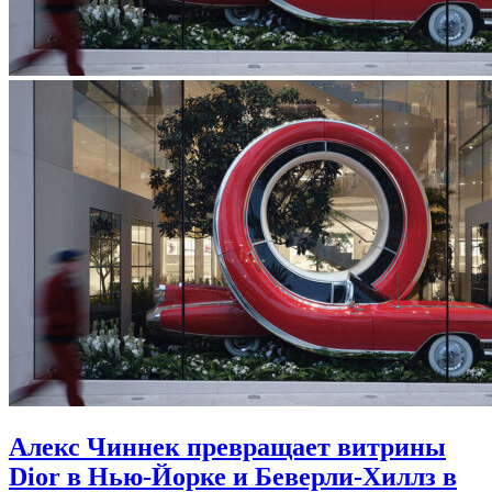
Алекс Чиннек превращает витрины
Dior в Нью‑Йорке и Беверли-Хиллз в