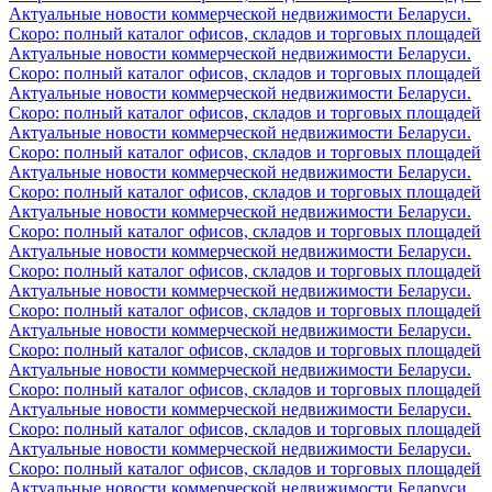
Актуальные новости коммерческой недвижимости Беларуси.
Скоро: полный каталог офисов, складов и торговых площадей
Актуальные новости коммерческой недвижимости Беларуси.
Скоро: полный каталог офисов, складов и торговых площадей
Актуальные новости коммерческой недвижимости Беларуси.
Скоро: полный каталог офисов, складов и торговых площадей
Актуальные новости коммерческой недвижимости Беларуси.
Скоро: полный каталог офисов, складов и торговых площадей
Актуальные новости коммерческой недвижимости Беларуси.
Скоро: полный каталог офисов, складов и торговых площадей
Актуальные новости коммерческой недвижимости Беларуси.
Скоро: полный каталог офисов, складов и торговых площадей
Актуальные новости коммерческой недвижимости Беларуси.
Скоро: полный каталог офисов, складов и торговых площадей
Актуальные новости коммерческой недвижимости Беларуси.
Скоро: полный каталог офисов, складов и торговых площадей
Актуальные новости коммерческой недвижимости Беларуси.
Скоро: полный каталог офисов, складов и торговых площадей
Актуальные новости коммерческой недвижимости Беларуси.
Скоро: полный каталог офисов, складов и торговых площадей
Актуальные новости коммерческой недвижимости Беларуси.
Скоро: полный каталог офисов, складов и торговых площадей
Актуальные новости коммерческой недвижимости Беларуси.
Скоро: полный каталог офисов, складов и торговых площадей
Актуальные новости коммерческой недвижимости Беларуси.