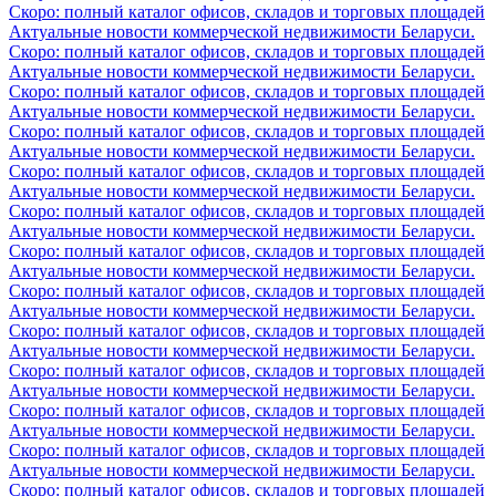
Скоро: полный каталог офисов, складов и торговых площадей
Актуальные новости коммерческой недвижимости Беларуси.
Скоро: полный каталог офисов, складов и торговых площадей
Актуальные новости коммерческой недвижимости Беларуси.
Скоро: полный каталог офисов, складов и торговых площадей
Актуальные новости коммерческой недвижимости Беларуси.
Скоро: полный каталог офисов, складов и торговых площадей
Актуальные новости коммерческой недвижимости Беларуси.
Скоро: полный каталог офисов, складов и торговых площадей
Актуальные новости коммерческой недвижимости Беларуси.
Скоро: полный каталог офисов, складов и торговых площадей
Актуальные новости коммерческой недвижимости Беларуси.
Скоро: полный каталог офисов, складов и торговых площадей
Актуальные новости коммерческой недвижимости Беларуси.
Скоро: полный каталог офисов, складов и торговых площадей
Актуальные новости коммерческой недвижимости Беларуси.
Скоро: полный каталог офисов, складов и торговых площадей
Актуальные новости коммерческой недвижимости Беларуси.
Скоро: полный каталог офисов, складов и торговых площадей
Актуальные новости коммерческой недвижимости Беларуси.
Скоро: полный каталог офисов, складов и торговых площадей
Актуальные новости коммерческой недвижимости Беларуси.
Скоро: полный каталог офисов, складов и торговых площадей
Актуальные новости коммерческой недвижимости Беларуси.
Скоро: полный каталог офисов, складов и торговых площадей