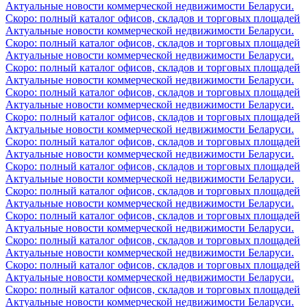
Актуальные новости коммерческой недвижимости Беларуси.
Скоро: полный каталог офисов, складов и торговых площадей
Актуальные новости коммерческой недвижимости Беларуси.
Скоро: полный каталог офисов, складов и торговых площадей
Актуальные новости коммерческой недвижимости Беларуси.
Скоро: полный каталог офисов, складов и торговых площадей
Актуальные новости коммерческой недвижимости Беларуси.
Скоро: полный каталог офисов, складов и торговых площадей
Актуальные новости коммерческой недвижимости Беларуси.
Скоро: полный каталог офисов, складов и торговых площадей
Актуальные новости коммерческой недвижимости Беларуси.
Скоро: полный каталог офисов, складов и торговых площадей
Актуальные новости коммерческой недвижимости Беларуси.
Скоро: полный каталог офисов, складов и торговых площадей
Актуальные новости коммерческой недвижимости Беларуси.
Скоро: полный каталог офисов, складов и торговых площадей
Актуальные новости коммерческой недвижимости Беларуси.
Скоро: полный каталог офисов, складов и торговых площадей
Актуальные новости коммерческой недвижимости Беларуси.
Скоро: полный каталог офисов, складов и торговых площадей
Актуальные новости коммерческой недвижимости Беларуси.
Скоро: полный каталог офисов, складов и торговых площадей
Актуальные новости коммерческой недвижимости Беларуси.
Скоро: полный каталог офисов, складов и торговых площадей
Актуальные новости коммерческой недвижимости Беларуси.