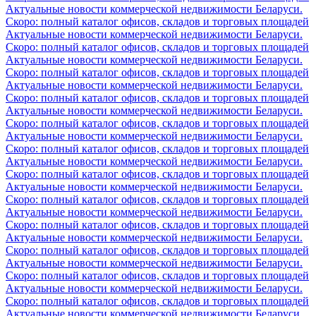
Актуальные новости коммерческой недвижимости Беларуси.
Скоро: полный каталог офисов, складов и торговых площадей
Актуальные новости коммерческой недвижимости Беларуси.
Скоро: полный каталог офисов, складов и торговых площадей
Актуальные новости коммерческой недвижимости Беларуси.
Скоро: полный каталог офисов, складов и торговых площадей
Актуальные новости коммерческой недвижимости Беларуси.
Скоро: полный каталог офисов, складов и торговых площадей
Актуальные новости коммерческой недвижимости Беларуси.
Скоро: полный каталог офисов, складов и торговых площадей
Актуальные новости коммерческой недвижимости Беларуси.
Скоро: полный каталог офисов, складов и торговых площадей
Актуальные новости коммерческой недвижимости Беларуси.
Скоро: полный каталог офисов, складов и торговых площадей
Актуальные новости коммерческой недвижимости Беларуси.
Скоро: полный каталог офисов, складов и торговых площадей
Актуальные новости коммерческой недвижимости Беларуси.
Скоро: полный каталог офисов, складов и торговых площадей
Актуальные новости коммерческой недвижимости Беларуси.
Скоро: полный каталог офисов, складов и торговых площадей
Актуальные новости коммерческой недвижимости Беларуси.
Скоро: полный каталог офисов, складов и торговых площадей
Актуальные новости коммерческой недвижимости Беларуси.
Скоро: полный каталог офисов, складов и торговых площадей
Актуальные новости коммерческой недвижимости Беларуси.