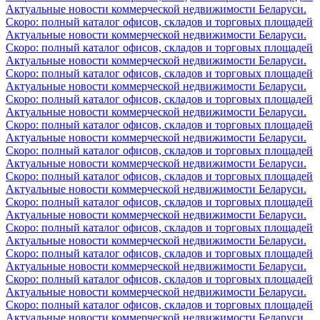
Актуальные новости коммерческой недвижимости Беларуси.
Скоро: полный каталог офисов, складов и торговых площадей
Актуальные новости коммерческой недвижимости Беларуси.
Скоро: полный каталог офисов, складов и торговых площадей
Актуальные новости коммерческой недвижимости Беларуси.
Скоро: полный каталог офисов, складов и торговых площадей
Актуальные новости коммерческой недвижимости Беларуси.
Скоро: полный каталог офисов, складов и торговых площадей
Актуальные новости коммерческой недвижимости Беларуси.
Скоро: полный каталог офисов, складов и торговых площадей
Актуальные новости коммерческой недвижимости Беларуси.
Скоро: полный каталог офисов, складов и торговых площадей
Актуальные новости коммерческой недвижимости Беларуси.
Скоро: полный каталог офисов, складов и торговых площадей
Актуальные новости коммерческой недвижимости Беларуси.
Скоро: полный каталог офисов, складов и торговых площадей
Актуальные новости коммерческой недвижимости Беларуси.
Скоро: полный каталог офисов, складов и торговых площадей
Актуальные новости коммерческой недвижимости Беларуси.
Скоро: полный каталог офисов, складов и торговых площадей
Актуальные новости коммерческой недвижимости Беларуси.
Скоро: полный каталог офисов, складов и торговых площадей
Актуальные новости коммерческой недвижимости Беларуси.
Скоро: полный каталог офисов, складов и торговых площадей
Актуальные новости коммерческой недвижимости Беларуси.