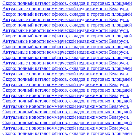
Скоро: полный каталог офисов, складов и торговых площадей
Актуальные новости коммерческой недвижимости Беларуси.
Скоро: полный каталог офисов, складов и торговых площадей
Актуальные новости коммерческой недвижимости Беларуси.
Скоро: полный каталог офисов, складов и торговых площадей
Актуальные новости коммерческой недвижимости Беларуси.
Скоро: полный каталог офисов, складов и торговых площадей
Актуальные новости коммерческой недвижимости Беларуси.
Скоро: полный каталог офисов, складов и торговых площадей
Актуальные новости коммерческой недвижимости Беларуси.
Скоро: полный каталог офисов, складов и торговых площадей
Актуальные новости коммерческой недвижимости Беларуси.
Скоро: полный каталог офисов, складов и торговых площадей
Актуальные новости коммерческой недвижимости Беларуси.
Скоро: полный каталог офисов, складов и торговых площадей
Актуальные новости коммерческой недвижимости Беларуси.
Скоро: полный каталог офисов, складов и торговых площадей
Актуальные новости коммерческой недвижимости Беларуси.
Скоро: полный каталог офисов, складов и торговых площадей
Актуальные новости коммерческой недвижимости Беларуси.
Скоро: полный каталог офисов, складов и торговых площадей
Актуальные новости коммерческой недвижимости Беларуси.
Скоро: полный каталог офисов, складов и торговых площадей
Актуальные новости коммерческой недвижимости Беларуси.
Скоро: полный каталог офисов, складов и торговых площадей