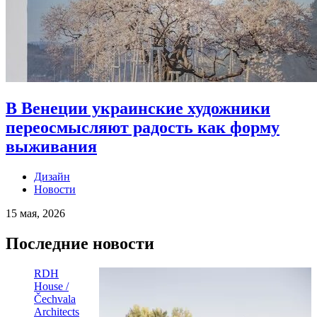
В Венеции украинские художники
переосмысляют радость как форму
выживания
Дизайн
Новости
15 мая, 2026
Последние новости
RDH
House /
Čechvala
Architects