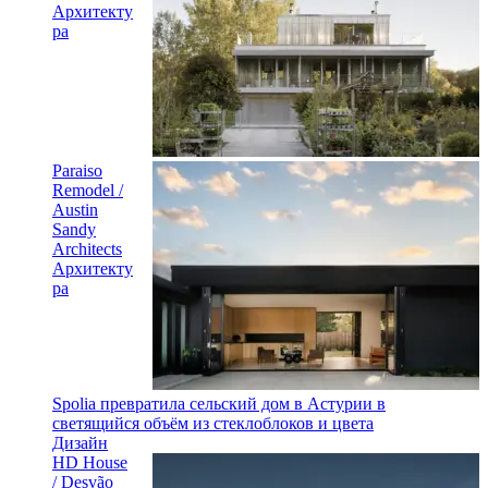
Архитекту
ра
Paraiso
Remodel /
Austin
Sandy
Architects
Архитекту
ра
Spolia превратила сельский дом в Астурии в
светящийся объём из стеклоблоков и цвета
Дизайн
HD House
/ Desvão