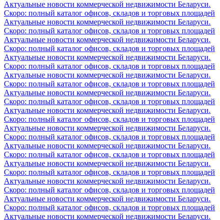
Актуальные новости коммерческой недвижимости Беларуси.
Скоро: полный каталог офисов, складов и торговых площадей
Актуальные новости коммерческой недвижимости Беларуси.
Скоро: полный каталог офисов, складов и торговых площадей
Актуальные новости коммерческой недвижимости Беларуси.
Скоро: полный каталог офисов, складов и торговых площадей
Актуальные новости коммерческой недвижимости Беларуси.
Скоро: полный каталог офисов, складов и торговых площадей
Актуальные новости коммерческой недвижимости Беларуси.
Скоро: полный каталог офисов, складов и торговых площадей
Актуальные новости коммерческой недвижимости Беларуси.
Скоро: полный каталог офисов, складов и торговых площадей
Актуальные новости коммерческой недвижимости Беларуси.
Скоро: полный каталог офисов, складов и торговых площадей
Актуальные новости коммерческой недвижимости Беларуси.
Скоро: полный каталог офисов, складов и торговых площадей
Актуальные новости коммерческой недвижимости Беларуси.
Скоро: полный каталог офисов, складов и торговых площадей
Актуальные новости коммерческой недвижимости Беларуси.
Скоро: полный каталог офисов, складов и торговых площадей
Актуальные новости коммерческой недвижимости Беларуси.
Скоро: полный каталог офисов, складов и торговых площадей
Актуальные новости коммерческой недвижимости Беларуси.
Скоро: полный каталог офисов, складов и торговых площадей
Актуальные новости коммерческой недвижимости Беларуси.