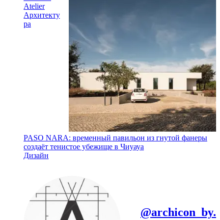
Atelier
Архитекту
ра
PASO NARA: временный павильон из гнутой фанеры
создаёт тенистое убежище в Чиуауа
Дизайн
@archicon_by.