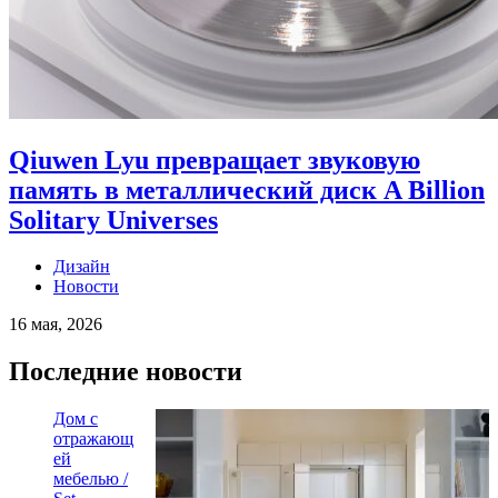
Qiuwen Lyu превращает звуковую
память в металлический диск A Billion
Solitary Universes
Дизайн
Новости
16 мая, 2026
Последние новости
Дом с
отражающ
ей
мебелью /