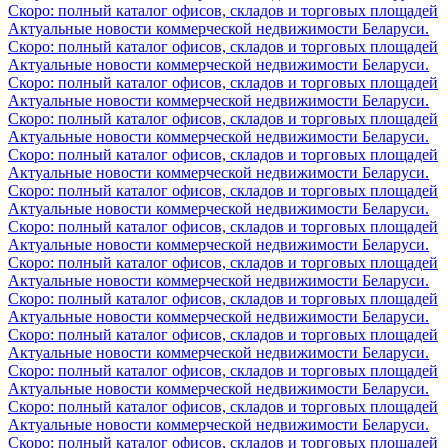
Скоро: полный каталог офисов, складов и торговых площадей
Актуальные новости коммерческой недвижимости Беларуси.
Скоро: полный каталог офисов, складов и торговых площадей
Актуальные новости коммерческой недвижимости Беларуси.
Скоро: полный каталог офисов, складов и торговых площадей
Актуальные новости коммерческой недвижимости Беларуси.
Скоро: полный каталог офисов, складов и торговых площадей
Актуальные новости коммерческой недвижимости Беларуси.
Скоро: полный каталог офисов, складов и торговых площадей
Актуальные новости коммерческой недвижимости Беларуси.
Скоро: полный каталог офисов, складов и торговых площадей
Актуальные новости коммерческой недвижимости Беларуси.
Скоро: полный каталог офисов, складов и торговых площадей
Актуальные новости коммерческой недвижимости Беларуси.
Скоро: полный каталог офисов, складов и торговых площадей
Актуальные новости коммерческой недвижимости Беларуси.
Скоро: полный каталог офисов, складов и торговых площадей
Актуальные новости коммерческой недвижимости Беларуси.
Скоро: полный каталог офисов, складов и торговых площадей
Актуальные новости коммерческой недвижимости Беларуси.
Скоро: полный каталог офисов, складов и торговых площадей
Актуальные новости коммерческой недвижимости Беларуси.
Скоро: полный каталог офисов, складов и торговых площадей
Актуальные новости коммерческой недвижимости Беларуси.
Скоро: полный каталог офисов, складов и торговых площадей