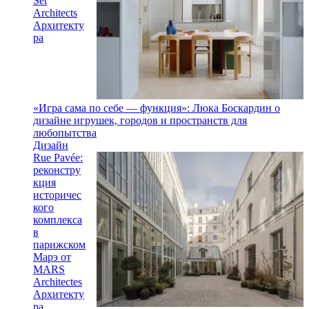
Set
Architects
Архитекту
ра
«Игра сама по себе — функция»: Люка Боскардин о
дизайне игрушек, городов и пространств для
любопытства
Дизайн
Rue Pavée:
реконстру
кция
историчес
кого
комплекса
в
парижском
Марэ от
MARS
Architectes
Архитекту
ра