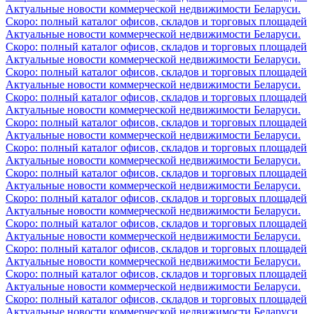
Актуальные новости коммерческой недвижимости Беларуси.
Скоро: полный каталог офисов, складов и торговых площадей
Актуальные новости коммерческой недвижимости Беларуси.
Скоро: полный каталог офисов, складов и торговых площадей
Актуальные новости коммерческой недвижимости Беларуси.
Скоро: полный каталог офисов, складов и торговых площадей
Актуальные новости коммерческой недвижимости Беларуси.
Скоро: полный каталог офисов, складов и торговых площадей
Актуальные новости коммерческой недвижимости Беларуси.
Скоро: полный каталог офисов, складов и торговых площадей
Актуальные новости коммерческой недвижимости Беларуси.
Скоро: полный каталог офисов, складов и торговых площадей
Актуальные новости коммерческой недвижимости Беларуси.
Скоро: полный каталог офисов, складов и торговых площадей
Актуальные новости коммерческой недвижимости Беларуси.
Скоро: полный каталог офисов, складов и торговых площадей
Актуальные новости коммерческой недвижимости Беларуси.
Скоро: полный каталог офисов, складов и торговых площадей
Актуальные новости коммерческой недвижимости Беларуси.
Скоро: полный каталог офисов, складов и торговых площадей
Актуальные новости коммерческой недвижимости Беларуси.
Скоро: полный каталог офисов, складов и торговых площадей
Актуальные новости коммерческой недвижимости Беларуси.
Скоро: полный каталог офисов, складов и торговых площадей
Актуальные новости коммерческой недвижимости Беларуси.