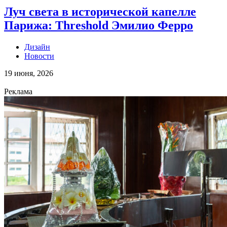
Луч света в исторической капелле
Парижа: Threshold Эмилио Ферро
Дизайн
Новости
19 июня, 2026
Реклама