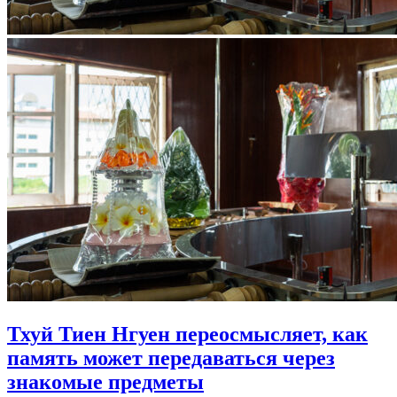
Тхуй Тиен Нгуен переосмысляет, как
память может передаваться через
знакомые предметы