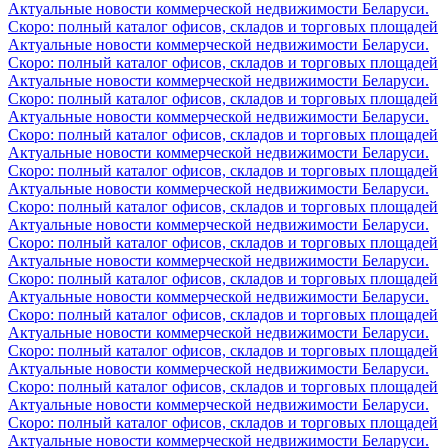
Актуальные новости коммерческой недвижимости Беларуси.
Скоро: полный каталог офисов, складов и торговых площадей
Актуальные новости коммерческой недвижимости Беларуси.
Скоро: полный каталог офисов, складов и торговых площадей
Актуальные новости коммерческой недвижимости Беларуси.
Скоро: полный каталог офисов, складов и торговых площадей
Актуальные новости коммерческой недвижимости Беларуси.
Скоро: полный каталог офисов, складов и торговых площадей
Актуальные новости коммерческой недвижимости Беларуси.
Скоро: полный каталог офисов, складов и торговых площадей
Актуальные новости коммерческой недвижимости Беларуси.
Скоро: полный каталог офисов, складов и торговых площадей
Актуальные новости коммерческой недвижимости Беларуси.
Скоро: полный каталог офисов, складов и торговых площадей
Актуальные новости коммерческой недвижимости Беларуси.
Скоро: полный каталог офисов, складов и торговых площадей
Актуальные новости коммерческой недвижимости Беларуси.
Скоро: полный каталог офисов, складов и торговых площадей
Актуальные новости коммерческой недвижимости Беларуси.
Скоро: полный каталог офисов, складов и торговых площадей
Актуальные новости коммерческой недвижимости Беларуси.
Скоро: полный каталог офисов, складов и торговых площадей
Актуальные новости коммерческой недвижимости Беларуси.
Скоро: полный каталог офисов, складов и торговых площадей
Актуальные новости коммерческой недвижимости Беларуси.