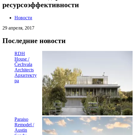
ресурсоэффективности
Новости
29 апреля, 2017
Последние новости
RDH
House /
Čechvala
Architects
Архитекту
ра
Paraiso
Remodel /
Austin