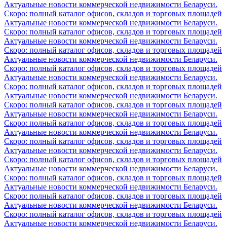
Актуальные новости коммерческой недвижимости Беларуси.
Скоро: полный каталог офисов, складов и торговых площадей
Актуальные новости коммерческой недвижимости Беларуси.
Скоро: полный каталог офисов, складов и торговых площадей
Актуальные новости коммерческой недвижимости Беларуси.
Скоро: полный каталог офисов, складов и торговых площадей
Актуальные новости коммерческой недвижимости Беларуси.
Скоро: полный каталог офисов, складов и торговых площадей
Актуальные новости коммерческой недвижимости Беларуси.
Скоро: полный каталог офисов, складов и торговых площадей
Актуальные новости коммерческой недвижимости Беларуси.
Скоро: полный каталог офисов, складов и торговых площадей
Актуальные новости коммерческой недвижимости Беларуси.
Скоро: полный каталог офисов, складов и торговых площадей
Актуальные новости коммерческой недвижимости Беларуси.
Скоро: полный каталог офисов, складов и торговых площадей
Актуальные новости коммерческой недвижимости Беларуси.
Скоро: полный каталог офисов, складов и торговых площадей
Актуальные новости коммерческой недвижимости Беларуси.
Скоро: полный каталог офисов, складов и торговых площадей
Актуальные новости коммерческой недвижимости Беларуси.
Скоро: полный каталог офисов, складов и торговых площадей
Актуальные новости коммерческой недвижимости Беларуси.
Скоро: полный каталог офисов, складов и торговых площадей
Актуальные новости коммерческой недвижимости Беларуси.