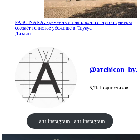
PASO NARA: временный павильон из гнутой фанеры
создаёт тенистое убежище в Чиуауа
Дизайн
@archicon_by.
5,7k Подписчиков
Наш Instagram
Наш Instagram