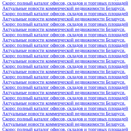
Скоро: полный каталог офисов, складов и торговых площадей
Актуальные новости коммерческой недвижимости Беларуси.
Скоро: полный каталог офисов, складов и торговых площадей
Актуальные новости коммерческой недвижимости Беларуси.
Скоро: полный каталог офисов, складов и торговых площадей
Актуальные новости коммерческой недвижимости Беларуси.
Скоро: полный каталог офисов, складов и торговых площадей
Актуальные новости коммерческой недвижимости Беларуси.
Скоро: полный каталог офисов, складов и торговых площадей
Актуальные новости коммерческой недвижимости Беларуси.
Скоро: полный каталог офисов, складов и торговых площадей
Актуальные новости коммерческой недвижимости Беларуси.
Скоро: полный каталог офисов, складов и торговых площадей
Актуальные новости коммерческой недвижимости Беларуси.
Скоро: полный каталог офисов, складов и торговых площадей
Актуальные новости коммерческой недвижимости Беларуси.
Скоро: полный каталог офисов, складов и торговых площадей
Актуальные новости коммерческой недвижимости Беларуси.
Скоро: полный каталог офисов, складов и торговых площадей
Актуальные новости коммерческой недвижимости Беларуси.
Скоро: полный каталог офисов, складов и торговых площадей
Актуальные новости коммерческой недвижимости Беларуси.
Скоро: полный каталог офисов, складов и торговых площадей
Актуальные новости коммерческой недвижимости Беларуси.
Скоро: полный каталог офисов, складов и торговых площадей