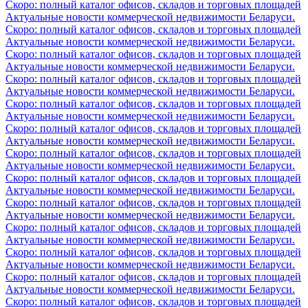
Скоро: полный каталог офисов, складов и торговых площадей
Актуальные новости коммерческой недвижимости Беларуси.
Скоро: полный каталог офисов, складов и торговых площадей
Актуальные новости коммерческой недвижимости Беларуси.
Скоро: полный каталог офисов, складов и торговых площадей
Актуальные новости коммерческой недвижимости Беларуси.
Скоро: полный каталог офисов, складов и торговых площадей
Актуальные новости коммерческой недвижимости Беларуси.
Скоро: полный каталог офисов, складов и торговых площадей
Актуальные новости коммерческой недвижимости Беларуси.
Скоро: полный каталог офисов, складов и торговых площадей
Актуальные новости коммерческой недвижимости Беларуси.
Скоро: полный каталог офисов, складов и торговых площадей
Актуальные новости коммерческой недвижимости Беларуси.
Скоро: полный каталог офисов, складов и торговых площадей
Актуальные новости коммерческой недвижимости Беларуси.
Скоро: полный каталог офисов, складов и торговых площадей
Актуальные новости коммерческой недвижимости Беларуси.
Скоро: полный каталог офисов, складов и торговых площадей
Актуальные новости коммерческой недвижимости Беларуси.
Скоро: полный каталог офисов, складов и торговых площадей
Актуальные новости коммерческой недвижимости Беларуси.
Скоро: полный каталог офисов, складов и торговых площадей
Актуальные новости коммерческой недвижимости Беларуси.
Скоро: полный каталог офисов, складов и торговых площадей