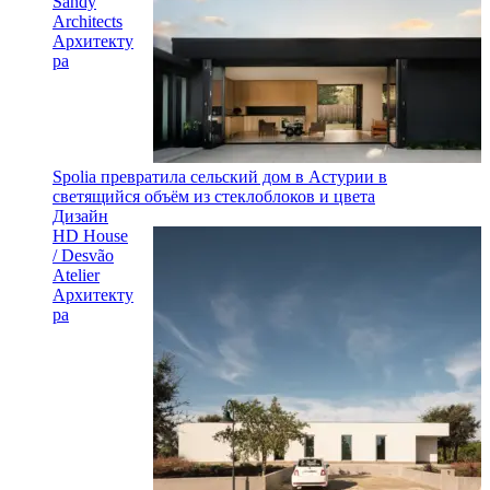
Sandy
Architects
Архитекту
ра
Spolia превратила сельский дом в Астурии в
светящийся объём из стеклоблоков и цвета
Дизайн
HD House
/ Desvão
Atelier
Архитекту
ра