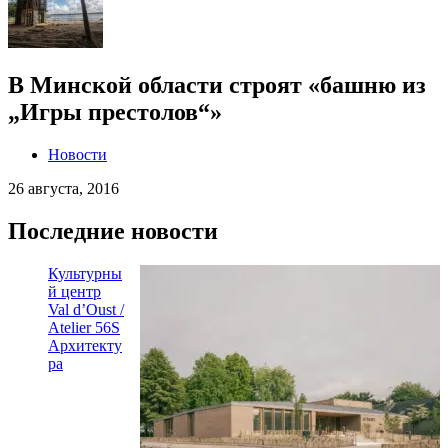
В Минской области строят «башню из
„Игры престолов“»
Новости
26 августа, 2016
Последние новости
Культурны
й центр
Val d’Oust /
Atelier 56S
Архитекту
ра