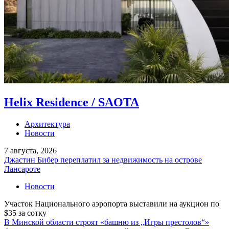
Helix Residence / SAOTA
Архитектура
Новости
7 августа, 2026
Джастин Бибер переплатил за недвижимость на острове
Лансароте
Новости
Участок Национального аэропорта выставили на аукцион по
$35 за сотку
В Минской области строят «башню из „Игры престолов“»