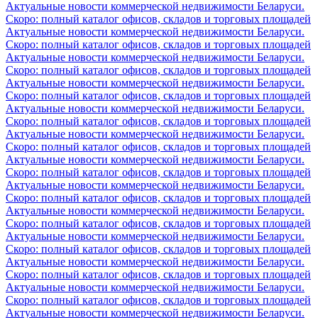
Актуальные новости коммерческой недвижимости Беларуси.
Скоро: полный каталог офисов, складов и торговых площадей
Актуальные новости коммерческой недвижимости Беларуси.
Скоро: полный каталог офисов, складов и торговых площадей
Актуальные новости коммерческой недвижимости Беларуси.
Скоро: полный каталог офисов, складов и торговых площадей
Актуальные новости коммерческой недвижимости Беларуси.
Скоро: полный каталог офисов, складов и торговых площадей
Актуальные новости коммерческой недвижимости Беларуси.
Скоро: полный каталог офисов, складов и торговых площадей
Актуальные новости коммерческой недвижимости Беларуси.
Скоро: полный каталог офисов, складов и торговых площадей
Актуальные новости коммерческой недвижимости Беларуси.
Скоро: полный каталог офисов, складов и торговых площадей
Актуальные новости коммерческой недвижимости Беларуси.
Скоро: полный каталог офисов, складов и торговых площадей
Актуальные новости коммерческой недвижимости Беларуси.
Скоро: полный каталог офисов, складов и торговых площадей
Актуальные новости коммерческой недвижимости Беларуси.
Скоро: полный каталог офисов, складов и торговых площадей
Актуальные новости коммерческой недвижимости Беларуси.
Скоро: полный каталог офисов, складов и торговых площадей
Актуальные новости коммерческой недвижимости Беларуси.
Скоро: полный каталог офисов, складов и торговых площадей
Актуальные новости коммерческой недвижимости Беларуси.