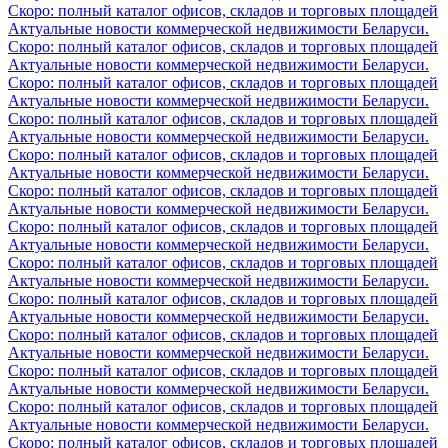
Скоро: полный каталог офисов, складов и торговых площадей
Актуальные новости коммерческой недвижимости Беларуси.
Скоро: полный каталог офисов, складов и торговых площадей
Актуальные новости коммерческой недвижимости Беларуси.
Скоро: полный каталог офисов, складов и торговых площадей
Актуальные новости коммерческой недвижимости Беларуси.
Скоро: полный каталог офисов, складов и торговых площадей
Актуальные новости коммерческой недвижимости Беларуси.
Скоро: полный каталог офисов, складов и торговых площадей
Актуальные новости коммерческой недвижимости Беларуси.
Скоро: полный каталог офисов, складов и торговых площадей
Актуальные новости коммерческой недвижимости Беларуси.
Скоро: полный каталог офисов, складов и торговых площадей
Актуальные новости коммерческой недвижимости Беларуси.
Скоро: полный каталог офисов, складов и торговых площадей
Актуальные новости коммерческой недвижимости Беларуси.
Скоро: полный каталог офисов, складов и торговых площадей
Актуальные новости коммерческой недвижимости Беларуси.
Скоро: полный каталог офисов, складов и торговых площадей
Актуальные новости коммерческой недвижимости Беларуси.
Скоро: полный каталог офисов, складов и торговых площадей
Актуальные новости коммерческой недвижимости Беларуси.
Скоро: полный каталог офисов, складов и торговых площадей
Актуальные новости коммерческой недвижимости Беларуси.
Скоро: полный каталог офисов, складов и торговых площадей