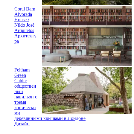
Coral Barn
Alvorada
House /
Nildo José
Arquitetos
Архитекту
ра
Feltham
Green
Cabin:
обществен
ный
павильон с
тремя
конически
ми
деревянными крышами в Лондоне
Дизайн