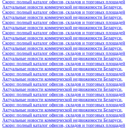
Скоро: полный каталог офисов, складов и торговых площадей
Актуальные новости коммерческой недвижимости Беларуси.
Скоро: полный каталог офисов, складов и торговых площадей
Актуальные новости коммерческой недвижимости Беларуси.
Скоро: полный каталог офисов, складов и торговых площадей
Актуальные новости коммерческой недвижимости Беларуси.
Скоро: полный каталог офисов, складов и торговых площадей
Актуальные новости коммерческой недвижимости Беларуси.
Скоро: полный каталог офисов, складов и торговых площадей
Актуальные новости коммерческой недвижимости Беларуси.
Скоро: полный каталог офисов, складов и торговых площадей
Актуальные новости коммерческой недвижимости Беларуси.
Скоро: полный каталог офисов, складов и торговых площадей
Актуальные новости коммерческой недвижимости Беларуси.
Скоро: полный каталог офисов, складов и торговых площадей
Актуальные новости коммерческой недвижимости Беларуси.
Скоро: полный каталог офисов, складов и торговых площадей
Актуальные новости коммерческой недвижимости Беларуси.
Скоро: полный каталог офисов, складов и торговых площадей
Актуальные новости коммерческой недвижимости Беларуси.
Скоро: полный каталог офисов, складов и торговых площадей
Актуальные новости коммерческой недвижимости Беларуси.
Скоро: полный каталог офисов, складов и торговых площадей
Актуальные новости коммерческой недвижимости Беларуси.
Скоро: полный каталог офисов, складов и торговых площадей