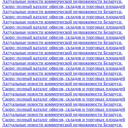
Актуальные новости коммерческой недвижимости Беларуси.
Скоро: полный каталог офисов, складов и торговых площадей
Актуальные новости коммерческой недвижимости Беларуси.
Скоро: полный каталог офисов, складов и торговых площадей
Актуальные новости коммерческой недвижимости Беларуси.
Скоро: полный каталог офисов, складов и торговых площадей
Актуальные новости коммерческой недвижимости Беларуси.
Скоро: полный каталог офисов, складов и торговых площадей
Актуальные новости коммерческой недвижимости Беларуси.
Скоро: полный каталог офисов, складов и торговых площадей
Актуальные новости коммерческой недвижимости Беларуси.
Скоро: полный каталог офисов, складов и торговых площадей
Актуальные новости коммерческой недвижимости Беларуси.
Скоро: полный каталог офисов, складов и торговых площадей
Актуальные новости коммерческой недвижимости Беларуси.
Скоро: полный каталог офисов, складов и торговых площадей
Актуальные новости коммерческой недвижимости Беларуси.
Скоро: полный каталог офисов, складов и торговых площадей
Актуальные новости коммерческой недвижимости Беларуси.
Скоро: полный каталог офисов, складов и торговых площадей
Актуальные новости коммерческой недвижимости Беларуси.
Скоро: полный каталог офисов, складов и торговых площадей
Актуальные новости коммерческой недвижимости Беларуси.
Скоро: полный каталог офисов, складов и торговых площадей
Актуальные новости коммерческой недвижимости Беларуси.