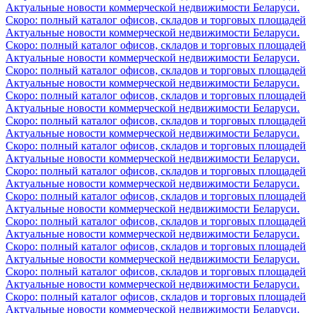
Актуальные новости коммерческой недвижимости Беларуси.
Скоро: полный каталог офисов, складов и торговых площадей
Актуальные новости коммерческой недвижимости Беларуси.
Скоро: полный каталог офисов, складов и торговых площадей
Актуальные новости коммерческой недвижимости Беларуси.
Скоро: полный каталог офисов, складов и торговых площадей
Актуальные новости коммерческой недвижимости Беларуси.
Скоро: полный каталог офисов, складов и торговых площадей
Актуальные новости коммерческой недвижимости Беларуси.
Скоро: полный каталог офисов, складов и торговых площадей
Актуальные новости коммерческой недвижимости Беларуси.
Скоро: полный каталог офисов, складов и торговых площадей
Актуальные новости коммерческой недвижимости Беларуси.
Скоро: полный каталог офисов, складов и торговых площадей
Актуальные новости коммерческой недвижимости Беларуси.
Скоро: полный каталог офисов, складов и торговых площадей
Актуальные новости коммерческой недвижимости Беларуси.
Скоро: полный каталог офисов, складов и торговых площадей
Актуальные новости коммерческой недвижимости Беларуси.
Скоро: полный каталог офисов, складов и торговых площадей
Актуальные новости коммерческой недвижимости Беларуси.
Скоро: полный каталог офисов, складов и торговых площадей
Актуальные новости коммерческой недвижимости Беларуси.
Скоро: полный каталог офисов, складов и торговых площадей
Актуальные новости коммерческой недвижимости Беларуси.