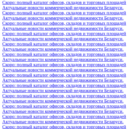
Скоро: полный каталог офисов, складов и торговых площадей
Актуальные новости коммерческой недвижимости Беларуси.
Скоро: полный каталог офисов, складов и торговых площадей
Актуальные новости коммерческой недвижимости Беларуси.
Скоро: полный каталог офисов, складов и торговых площадей
Актуальные новости коммерческой недвижимости Беларуси.
Скоро: полный каталог офисов, складов и торговых площадей
Актуальные новости коммерческой недвижимости Беларуси.
Скоро: полный каталог офисов, складов и торговых площадей
Актуальные новости коммерческой недвижимости Беларуси.
Скоро: полный каталог офисов, складов и торговых площадей
Актуальные новости коммерческой недвижимости Беларуси.
Скоро: полный каталог офисов, складов и торговых площадей
Актуальные новости коммерческой недвижимости Беларуси.
Скоро: полный каталог офисов, складов и торговых площадей
Актуальные новости коммерческой недвижимости Беларуси.
Скоро: полный каталог офисов, складов и торговых площадей
Актуальные новости коммерческой недвижимости Беларуси.
Скоро: полный каталог офисов, складов и торговых площадей
Актуальные новости коммерческой недвижимости Беларуси.
Скоро: полный каталог офисов, складов и торговых площадей
Актуальные новости коммерческой недвижимости Беларуси.
Скоро: полный каталог офисов, складов и торговых площадей
Актуальные новости коммерческой недвижимости Беларуси.
Скоро: полный каталог офисов, складов и торговых площадей