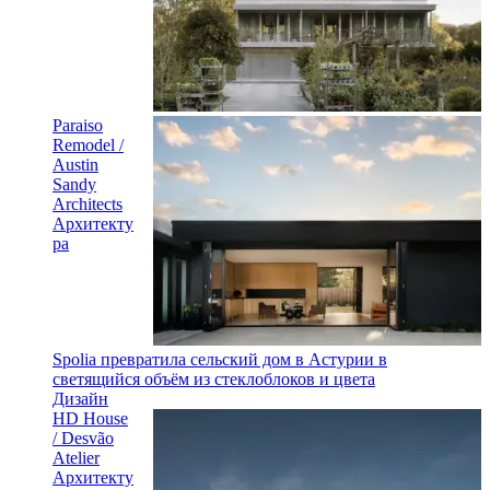
Paraiso
Remodel /
Austin
Sandy
Architects
Архитекту
ра
Spolia превратила сельский дом в Астурии в
светящийся объём из стеклоблоков и цвета
Дизайн
HD House
/ Desvão
Atelier
Архитекту