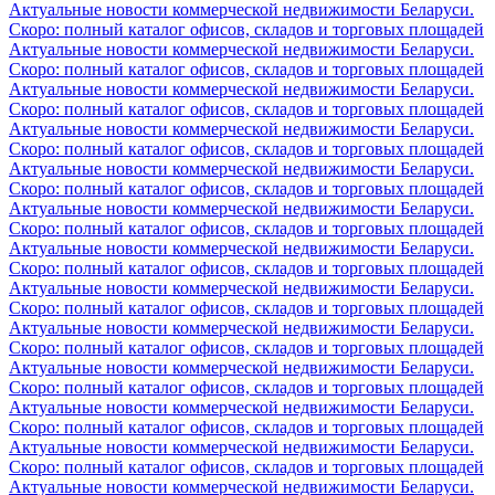
Актуальные новости коммерческой недвижимости Беларуси.
Скоро: полный каталог офисов, складов и торговых площадей
Актуальные новости коммерческой недвижимости Беларуси.
Скоро: полный каталог офисов, складов и торговых площадей
Актуальные новости коммерческой недвижимости Беларуси.
Скоро: полный каталог офисов, складов и торговых площадей
Актуальные новости коммерческой недвижимости Беларуси.
Скоро: полный каталог офисов, складов и торговых площадей
Актуальные новости коммерческой недвижимости Беларуси.
Скоро: полный каталог офисов, складов и торговых площадей
Актуальные новости коммерческой недвижимости Беларуси.
Скоро: полный каталог офисов, складов и торговых площадей
Актуальные новости коммерческой недвижимости Беларуси.
Скоро: полный каталог офисов, складов и торговых площадей
Актуальные новости коммерческой недвижимости Беларуси.
Скоро: полный каталог офисов, складов и торговых площадей
Актуальные новости коммерческой недвижимости Беларуси.
Скоро: полный каталог офисов, складов и торговых площадей
Актуальные новости коммерческой недвижимости Беларуси.
Скоро: полный каталог офисов, складов и торговых площадей
Актуальные новости коммерческой недвижимости Беларуси.
Скоро: полный каталог офисов, складов и торговых площадей
Актуальные новости коммерческой недвижимости Беларуси.
Скоро: полный каталог офисов, складов и торговых площадей
Актуальные новости коммерческой недвижимости Беларуси.