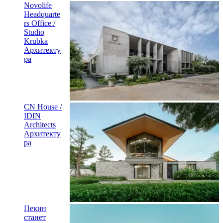
Novolife
Headquarte
rs Office /
Studio
Krubka
Архитекту
ра
CN House /
IDIN
Architects
Архитекту
ра
Пекин
станет