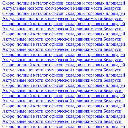
Скоро: полный каталог офисов, складов и торговых площадей
Актуальные новости коммерческой недвижимости Беларуси.
Скоро: полный каталог офисов, складов и торговых площадей
Актуальные новости коммерческой недвижимости Беларуси.
Скоро: полный каталог офисов, складов и торговых площадей
Актуальные новости коммерческой недвижимости Беларуси.
Скоро: полный каталог офисов, складов и торговых площадей
Актуальные новости коммерческой недвижимости Беларуси.
Скоро: полный каталог офисов, складов и торговых площадей
Актуальные новости коммерческой недвижимости Беларуси.
Скоро: полный каталог офисов, складов и торговых площадей
Актуальные новости коммерческой недвижимости Беларуси.
Скоро: полный каталог офисов, складов и торговых площадей
Актуальные новости коммерческой недвижимости Беларуси.
Скоро: полный каталог офисов, складов и торговых площадей
Актуальные новости коммерческой недвижимости Беларуси.
Скоро: полный каталог офисов, складов и торговых площадей
Актуальные новости коммерческой недвижимости Беларуси.
Скоро: полный каталог офисов, складов и торговых площадей
Актуальные новости коммерческой недвижимости Беларуси.
Скоро: полный каталог офисов, складов и торговых площадей
Актуальные новости коммерческой недвижимости Беларуси.
Скоро: полный каталог офисов, складов и торговых площадей
Актуальные новости коммерческой недвижимости Беларуси.
Скоро: полный каталог офисов, складов и торговых площадей