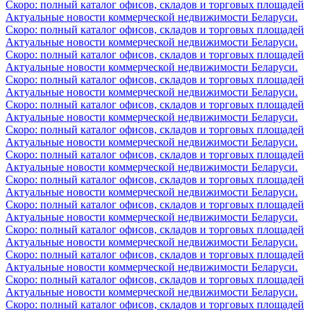
Скоро: полный каталог офисов, складов и торговых площадей
Актуальные новости коммерческой недвижимости Беларуси.
Скоро: полный каталог офисов, складов и торговых площадей
Актуальные новости коммерческой недвижимости Беларуси.
Скоро: полный каталог офисов, складов и торговых площадей
Актуальные новости коммерческой недвижимости Беларуси.
Скоро: полный каталог офисов, складов и торговых площадей
Актуальные новости коммерческой недвижимости Беларуси.
Скоро: полный каталог офисов, складов и торговых площадей
Актуальные новости коммерческой недвижимости Беларуси.
Скоро: полный каталог офисов, складов и торговых площадей
Актуальные новости коммерческой недвижимости Беларуси.
Скоро: полный каталог офисов, складов и торговых площадей
Актуальные новости коммерческой недвижимости Беларуси.
Скоро: полный каталог офисов, складов и торговых площадей
Актуальные новости коммерческой недвижимости Беларуси.
Скоро: полный каталог офисов, складов и торговых площадей
Актуальные новости коммерческой недвижимости Беларуси.
Скоро: полный каталог офисов, складов и торговых площадей
Актуальные новости коммерческой недвижимости Беларуси.
Скоро: полный каталог офисов, складов и торговых площадей
Актуальные новости коммерческой недвижимости Беларуси.
Скоро: полный каталог офисов, складов и торговых площадей
Актуальные новости коммерческой недвижимости Беларуси.
Скоро: полный каталог офисов, складов и торговых площадей