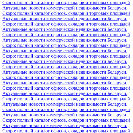
Скоро: полный каталог офисов, складов и торговых площадей
Актуальные новости коммерческой недвижимости Беларуси.
Скоро: полный каталог офисов, складов и торговых площадей
Актуальные новости коммерческой недвижимости Беларуси.
Скоро: полный каталог офисов, складов и торговых площадей
Актуальные новости коммерческой недвижимости Беларуси.
Скоро: полный каталог офисов, складов и торговых площадей
Актуальные новости коммерческой недвижимости Беларуси.
Скоро: полный каталог офисов, складов и торговых площадей
Актуальные новости коммерческой недвижимости Беларуси.
Скоро: полный каталог офисов, складов и торговых площадей
Актуальные новости коммерческой недвижимости Беларуси.
Скоро: полный каталог офисов, складов и торговых площадей
Актуальные новости коммерческой недвижимости Беларуси.
Скоро: полный каталог офисов, складов и торговых площадей
Актуальные новости коммерческой недвижимости Беларуси.
Скоро: полный каталог офисов, складов и торговых площадей
Актуальные новости коммерческой недвижимости Беларуси.
Скоро: полный каталог офисов, складов и торговых площадей
Актуальные новости коммерческой недвижимости Беларуси.
Скоро: полный каталог офисов, складов и торговых площадей
Актуальные новости коммерческой недвижимости Беларуси.
Скоро: полный каталог офисов, складов и торговых площадей
Актуальные новости коммерческой недвижимости Беларуси.
Скоро: полный каталог офисов, складов и торговых площадей