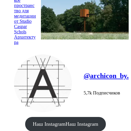
кое
пространс
тво для
медитации
от Studio
Caspar
Schols
Архитекту
ра
@archicon_by.
5,7k Подписчиков
Наш Instagram
Наш Instagram