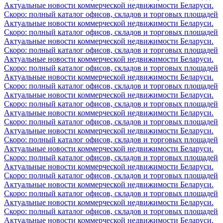
Актуальные новости коммерческой недвижимости Беларуси.
Скоро: полный каталог офисов, складов и торговых площадей
Актуальные новости коммерческой недвижимости Беларуси.
Скоро: полный каталог офисов, складов и торговых площадей
Актуальные новости коммерческой недвижимости Беларуси.
Скоро: полный каталог офисов, складов и торговых площадей
Актуальные новости коммерческой недвижимости Беларуси.
Скоро: полный каталог офисов, складов и торговых площадей
Актуальные новости коммерческой недвижимости Беларуси.
Скоро: полный каталог офисов, складов и торговых площадей
Актуальные новости коммерческой недвижимости Беларуси.
Скоро: полный каталог офисов, складов и торговых площадей
Актуальные новости коммерческой недвижимости Беларуси.
Скоро: полный каталог офисов, складов и торговых площадей
Актуальные новости коммерческой недвижимости Беларуси.
Скоро: полный каталог офисов, складов и торговых площадей
Актуальные новости коммерческой недвижимости Беларуси.
Скоро: полный каталог офисов, складов и торговых площадей
Актуальные новости коммерческой недвижимости Беларуси.
Скоро: полный каталог офисов, складов и торговых площадей
Актуальные новости коммерческой недвижимости Беларуси.
Скоро: полный каталог офисов, складов и торговых площадей
Актуальные новости коммерческой недвижимости Беларуси.
Скоро: полный каталог офисов, складов и торговых площадей
Актуальные новости коммерческой недвижимости Беларуси.