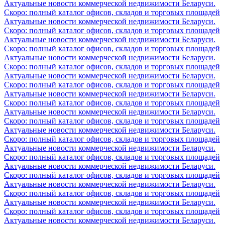
Актуальные новости коммерческой недвижимости Беларуси.
Скоро: полный каталог офисов, складов и торговых площадей
Актуальные новости коммерческой недвижимости Беларуси.
Скоро: полный каталог офисов, складов и торговых площадей
Актуальные новости коммерческой недвижимости Беларуси.
Скоро: полный каталог офисов, складов и торговых площадей
Актуальные новости коммерческой недвижимости Беларуси.
Скоро: полный каталог офисов, складов и торговых площадей
Актуальные новости коммерческой недвижимости Беларуси.
Скоро: полный каталог офисов, складов и торговых площадей
Актуальные новости коммерческой недвижимости Беларуси.
Скоро: полный каталог офисов, складов и торговых площадей
Актуальные новости коммерческой недвижимости Беларуси.
Скоро: полный каталог офисов, складов и торговых площадей
Актуальные новости коммерческой недвижимости Беларуси.
Скоро: полный каталог офисов, складов и торговых площадей
Актуальные новости коммерческой недвижимости Беларуси.
Скоро: полный каталог офисов, складов и торговых площадей
Актуальные новости коммерческой недвижимости Беларуси.
Скоро: полный каталог офисов, складов и торговых площадей
Актуальные новости коммерческой недвижимости Беларуси.
Скоро: полный каталог офисов, складов и торговых площадей
Актуальные новости коммерческой недвижимости Беларуси.
Скоро: полный каталог офисов, складов и торговых площадей
Актуальные новости коммерческой недвижимости Беларуси.