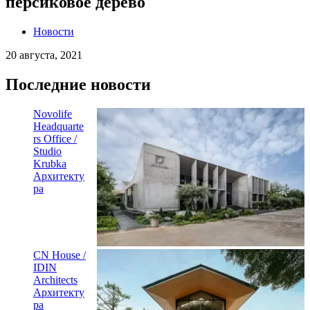
персиковое дерево
Новости
20 августа, 2021
Последние новости
Novolife
Headquarte
rs Office /
Studio
Krubka
Архитекту
ра
CN House /
IDIN
Architects
Архитекту
ра