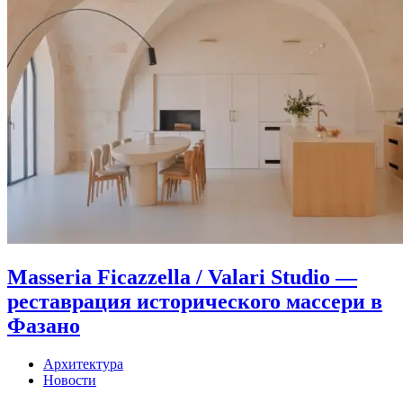
Masseria Ficazzella / Valari Studio —
реставрация исторического массери в
Фазано
Архитектура
Новости