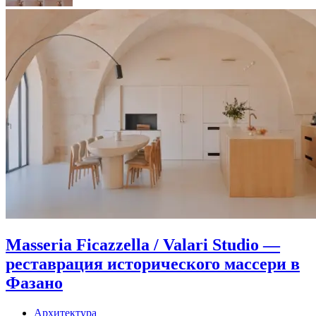
Masseria Ficazzella / Valari Studio —
реставрация исторического массери в
Фазано
Архитектура