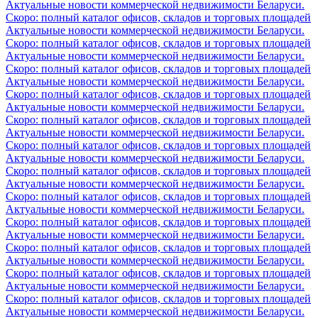
Актуальные новости коммерческой недвижимости Беларуси.
Скоро: полный каталог офисов, складов и торговых площадей
Актуальные новости коммерческой недвижимости Беларуси.
Скоро: полный каталог офисов, складов и торговых площадей
Актуальные новости коммерческой недвижимости Беларуси.
Скоро: полный каталог офисов, складов и торговых площадей
Актуальные новости коммерческой недвижимости Беларуси.
Скоро: полный каталог офисов, складов и торговых площадей
Актуальные новости коммерческой недвижимости Беларуси.
Скоро: полный каталог офисов, складов и торговых площадей
Актуальные новости коммерческой недвижимости Беларуси.
Скоро: полный каталог офисов, складов и торговых площадей
Актуальные новости коммерческой недвижимости Беларуси.
Скоро: полный каталог офисов, складов и торговых площадей
Актуальные новости коммерческой недвижимости Беларуси.
Скоро: полный каталог офисов, складов и торговых площадей
Актуальные новости коммерческой недвижимости Беларуси.
Скоро: полный каталог офисов, складов и торговых площадей
Актуальные новости коммерческой недвижимости Беларуси.
Скоро: полный каталог офисов, складов и торговых площадей
Актуальные новости коммерческой недвижимости Беларуси.
Скоро: полный каталог офисов, складов и торговых площадей
Актуальные новости коммерческой недвижимости Беларуси.
Скоро: полный каталог офисов, складов и торговых площадей
Актуальные новости коммерческой недвижимости Беларуси.