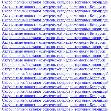
Скоро: полный каталог офисов, складов и торговых площадей
Актуальные новости коммерческой недвижимости Беларуси.
Скоро: полный каталог офисов, складов и торговых площадей
Актуальные новости коммерческой недвижимости Беларуси.
Скоро: полный каталог офисов, складов и торговых площадей
Актуальные новости коммерческой недвижимости Беларуси.
Скоро: полный каталог офисов, складов и торговых площадей
Актуальные новости коммерческой недвижимости Беларуси.
Скоро: полный каталог офисов, складов и торговых площадей
Актуальные новости коммерческой недвижимости Беларуси.
Скоро: полный каталог офисов, складов и торговых площадей
Актуальные новости коммерческой недвижимости Беларуси.
Скоро: полный каталог офисов, складов и торговых площадей
Актуальные новости коммерческой недвижимости Беларуси.
Скоро: полный каталог офисов, складов и торговых площадей
Актуальные новости коммерческой недвижимости Беларуси.
Скоро: полный каталог офисов, складов и торговых площадей
Актуальные новости коммерческой недвижимости Беларуси.
Скоро: полный каталог офисов, складов и торговых площадей
Актуальные новости коммерческой недвижимости Беларуси.
Скоро: полный каталог офисов, складов и торговых площадей
Актуальные новости коммерческой недвижимости Беларуси.
Скоро: полный каталог офисов, складов и торговых площадей
Актуальные новости коммерческой недвижимости Беларуси.
Скоро: полный каталог офисов, складов и торговых площадей