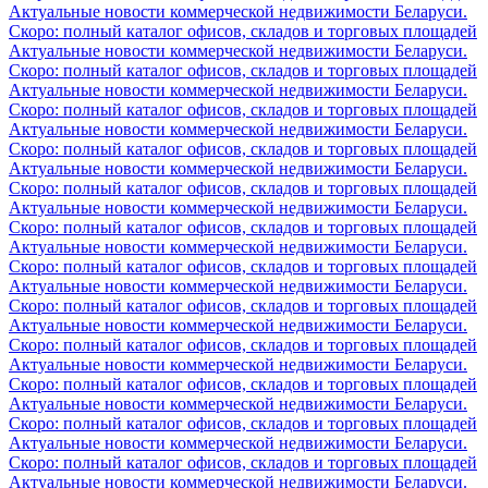
Актуальные новости коммерческой недвижимости Беларуси.
Скоро: полный каталог офисов, складов и торговых площадей
Актуальные новости коммерческой недвижимости Беларуси.
Скоро: полный каталог офисов, складов и торговых площадей
Актуальные новости коммерческой недвижимости Беларуси.
Скоро: полный каталог офисов, складов и торговых площадей
Актуальные новости коммерческой недвижимости Беларуси.
Скоро: полный каталог офисов, складов и торговых площадей
Актуальные новости коммерческой недвижимости Беларуси.
Скоро: полный каталог офисов, складов и торговых площадей
Актуальные новости коммерческой недвижимости Беларуси.
Скоро: полный каталог офисов, складов и торговых площадей
Актуальные новости коммерческой недвижимости Беларуси.
Скоро: полный каталог офисов, складов и торговых площадей
Актуальные новости коммерческой недвижимости Беларуси.
Скоро: полный каталог офисов, складов и торговых площадей
Актуальные новости коммерческой недвижимости Беларуси.
Скоро: полный каталог офисов, складов и торговых площадей
Актуальные новости коммерческой недвижимости Беларуси.
Скоро: полный каталог офисов, складов и торговых площадей
Актуальные новости коммерческой недвижимости Беларуси.
Скоро: полный каталог офисов, складов и торговых площадей
Актуальные новости коммерческой недвижимости Беларуси.
Скоро: полный каталог офисов, складов и торговых площадей
Актуальные новости коммерческой недвижимости Беларуси.