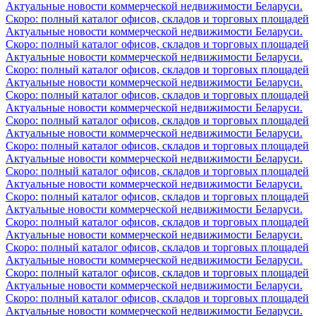
Актуальные новости коммерческой недвижимости Беларуси.
Скоро: полный каталог офисов, складов и торговых площадей
Актуальные новости коммерческой недвижимости Беларуси.
Скоро: полный каталог офисов, складов и торговых площадей
Актуальные новости коммерческой недвижимости Беларуси.
Скоро: полный каталог офисов, складов и торговых площадей
Актуальные новости коммерческой недвижимости Беларуси.
Скоро: полный каталог офисов, складов и торговых площадей
Актуальные новости коммерческой недвижимости Беларуси.
Скоро: полный каталог офисов, складов и торговых площадей
Актуальные новости коммерческой недвижимости Беларуси.
Скоро: полный каталог офисов, складов и торговых площадей
Актуальные новости коммерческой недвижимости Беларуси.
Скоро: полный каталог офисов, складов и торговых площадей
Актуальные новости коммерческой недвижимости Беларуси.
Скоро: полный каталог офисов, складов и торговых площадей
Актуальные новости коммерческой недвижимости Беларуси.
Скоро: полный каталог офисов, складов и торговых площадей
Актуальные новости коммерческой недвижимости Беларуси.
Скоро: полный каталог офисов, складов и торговых площадей
Актуальные новости коммерческой недвижимости Беларуси.
Скоро: полный каталог офисов, складов и торговых площадей
Актуальные новости коммерческой недвижимости Беларуси.
Скоро: полный каталог офисов, складов и торговых площадей
Актуальные новости коммерческой недвижимости Беларуси.