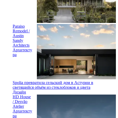
Paraiso
Remodel /
Austin
Sandy
Architects
Архитекту
ра
Spolia превратила сельский дом в Астурии в
светящийся объём из стеклоблоков и цвета
Дизайн
HD House
/ Desvão
Atelier
Архитекту
ра