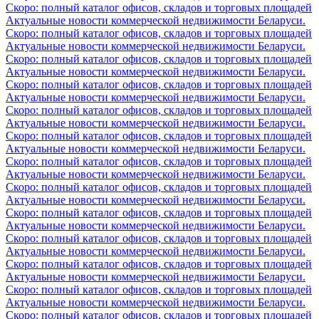
Скоро: полный каталог офисов, складов и торговых площадей
Актуальные новости коммерческой недвижимости Беларуси.
Скоро: полный каталог офисов, складов и торговых площадей
Актуальные новости коммерческой недвижимости Беларуси.
Скоро: полный каталог офисов, складов и торговых площадей
Актуальные новости коммерческой недвижимости Беларуси.
Скоро: полный каталог офисов, складов и торговых площадей
Актуальные новости коммерческой недвижимости Беларуси.
Скоро: полный каталог офисов, складов и торговых площадей
Актуальные новости коммерческой недвижимости Беларуси.
Скоро: полный каталог офисов, складов и торговых площадей
Актуальные новости коммерческой недвижимости Беларуси.
Скоро: полный каталог офисов, складов и торговых площадей
Актуальные новости коммерческой недвижимости Беларуси.
Скоро: полный каталог офисов, складов и торговых площадей
Актуальные новости коммерческой недвижимости Беларуси.
Скоро: полный каталог офисов, складов и торговых площадей
Актуальные новости коммерческой недвижимости Беларуси.
Скоро: полный каталог офисов, складов и торговых площадей
Актуальные новости коммерческой недвижимости Беларуси.
Скоро: полный каталог офисов, складов и торговых площадей
Актуальные новости коммерческой недвижимости Беларуси.
Скоро: полный каталог офисов, складов и торговых площадей
Актуальные новости коммерческой недвижимости Беларуси.
Скоро: полный каталог офисов, складов и торговых площадей