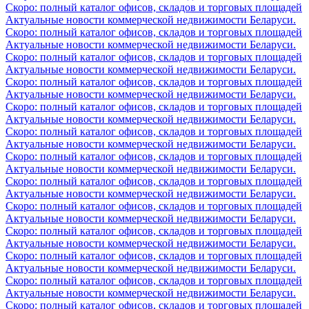
Скоро: полный каталог офисов, складов и торговых площадей
Актуальные новости коммерческой недвижимости Беларуси.
Скоро: полный каталог офисов, складов и торговых площадей
Актуальные новости коммерческой недвижимости Беларуси.
Скоро: полный каталог офисов, складов и торговых площадей
Актуальные новости коммерческой недвижимости Беларуси.
Скоро: полный каталог офисов, складов и торговых площадей
Актуальные новости коммерческой недвижимости Беларуси.
Скоро: полный каталог офисов, складов и торговых площадей
Актуальные новости коммерческой недвижимости Беларуси.
Скоро: полный каталог офисов, складов и торговых площадей
Актуальные новости коммерческой недвижимости Беларуси.
Скоро: полный каталог офисов, складов и торговых площадей
Актуальные новости коммерческой недвижимости Беларуси.
Скоро: полный каталог офисов, складов и торговых площадей
Актуальные новости коммерческой недвижимости Беларуси.
Скоро: полный каталог офисов, складов и торговых площадей
Актуальные новости коммерческой недвижимости Беларуси.
Скоро: полный каталог офисов, складов и торговых площадей
Актуальные новости коммерческой недвижимости Беларуси.
Скоро: полный каталог офисов, складов и торговых площадей
Актуальные новости коммерческой недвижимости Беларуси.
Скоро: полный каталог офисов, складов и торговых площадей
Актуальные новости коммерческой недвижимости Беларуси.
Скоро: полный каталог офисов, складов и торговых площадей