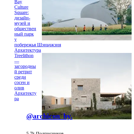
Bay
Culture
Square:
дизайн-
музей и
обществен
ный парк
у
побережья Шэньчжэня
Архитектура
Treelithon
—
загородны
й ретрит
среди
сосен и
олив
Архитекту
ра
@archicon_by.
5,7k Подписчиков