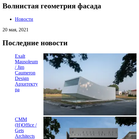
Волнистая геометрия фасада
Новости
20 мая, 2021
Последние новости
Exalt
Mausoleum
/ Jim
Caumeron
Design
Архитекту
ра
CMM
(H)Office /
Gets
Architects