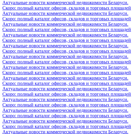
Актуальные новости коммерческой недвижимости Беларуси.
Скоро: полный каталог офисов, складов и торговых площадей
Актуальные новости коммерческой недвижимости Беларуси.
Скоро: полный каталог офисов, складов и торговых площадей
Актуальные новости коммерческой недвижимости Беларуси.
Скоро: полный каталог офисов, складов и торговых площадей
Актуальные новости коммерческой недвижимости Беларуси.
Скоро: полный каталог офисов, складов и торговых площадей
Актуальные новости коммерческой недвижимости Беларуси.
Скоро: полный каталог офисов, складов и торговых площадей
Актуальные новости коммерческой недвижимости Беларуси.
Скоро: полный каталог офисов, складов и торговых площадей
Актуальные новости коммерческой недвижимости Беларуси.
Скоро: полный каталог офисов, складов и торговых площадей
Актуальные новости коммерческой недвижимости Беларуси.
Скоро: полный каталог офисов, складов и торговых площадей
Актуальные новости коммерческой недвижимости Беларуси.
Скоро: полный каталог офисов, складов и торговых площадей
Актуальные новости коммерческой недвижимости Беларуси.
Скоро: полный каталог офисов, складов и торговых площадей
Актуальные новости коммерческой недвижимости Беларуси.
Скоро: полный каталог офисов, складов и торговых площадей
Актуальные новости коммерческой недвижимости Беларуси.
Скоро: полный каталог офисов, складов и торговых площадей
Актуальные новости коммерческой недвижимости Беларуси.