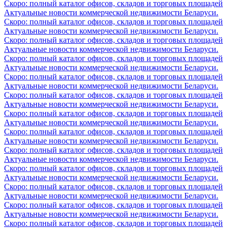
Скоро: полный каталог офисов, складов и торговых площадей
Актуальные новости коммерческой недвижимости Беларуси.
Скоро: полный каталог офисов, складов и торговых площадей
Актуальные новости коммерческой недвижимости Беларуси.
Скоро: полный каталог офисов, складов и торговых площадей
Актуальные новости коммерческой недвижимости Беларуси.
Скоро: полный каталог офисов, складов и торговых площадей
Актуальные новости коммерческой недвижимости Беларуси.
Скоро: полный каталог офисов, складов и торговых площадей
Актуальные новости коммерческой недвижимости Беларуси.
Скоро: полный каталог офисов, складов и торговых площадей
Актуальные новости коммерческой недвижимости Беларуси.
Скоро: полный каталог офисов, складов и торговых площадей
Актуальные новости коммерческой недвижимости Беларуси.
Скоро: полный каталог офисов, складов и торговых площадей
Актуальные новости коммерческой недвижимости Беларуси.
Скоро: полный каталог офисов, складов и торговых площадей
Актуальные новости коммерческой недвижимости Беларуси.
Скоро: полный каталог офисов, складов и торговых площадей
Актуальные новости коммерческой недвижимости Беларуси.
Скоро: полный каталог офисов, складов и торговых площадей
Актуальные новости коммерческой недвижимости Беларуси.
Скоро: полный каталог офисов, складов и торговых площадей
Актуальные новости коммерческой недвижимости Беларуси.
Скоро: полный каталог офисов, складов и торговых площадей