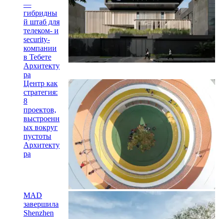
—
гибридны
й штаб для
телеком- и
security-
компании
в Тебете
Архитекту
ра
Центр как
стратегия:
8
проектов,
выстроенн
ых вокруг
пустоты
Архитекту
ра
MAD
завершила
Shenzhen