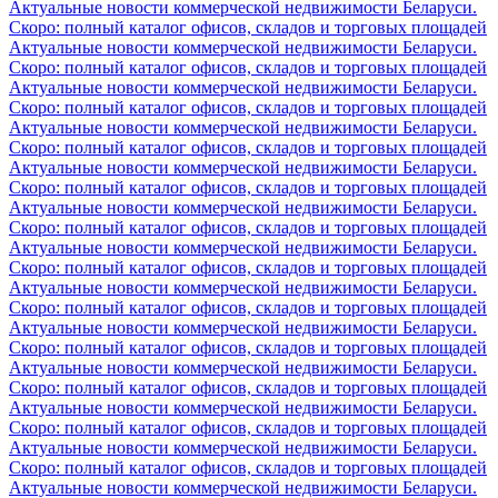
Актуальные новости коммерческой недвижимости Беларуси.
Скоро: полный каталог офисов, складов и торговых площадей
Актуальные новости коммерческой недвижимости Беларуси.
Скоро: полный каталог офисов, складов и торговых площадей
Актуальные новости коммерческой недвижимости Беларуси.
Скоро: полный каталог офисов, складов и торговых площадей
Актуальные новости коммерческой недвижимости Беларуси.
Скоро: полный каталог офисов, складов и торговых площадей
Актуальные новости коммерческой недвижимости Беларуси.
Скоро: полный каталог офисов, складов и торговых площадей
Актуальные новости коммерческой недвижимости Беларуси.
Скоро: полный каталог офисов, складов и торговых площадей
Актуальные новости коммерческой недвижимости Беларуси.
Скоро: полный каталог офисов, складов и торговых площадей
Актуальные новости коммерческой недвижимости Беларуси.
Скоро: полный каталог офисов, складов и торговых площадей
Актуальные новости коммерческой недвижимости Беларуси.
Скоро: полный каталог офисов, складов и торговых площадей
Актуальные новости коммерческой недвижимости Беларуси.
Скоро: полный каталог офисов, складов и торговых площадей
Актуальные новости коммерческой недвижимости Беларуси.
Скоро: полный каталог офисов, складов и торговых площадей
Актуальные новости коммерческой недвижимости Беларуси.
Скоро: полный каталог офисов, складов и торговых площадей
Актуальные новости коммерческой недвижимости Беларуси.