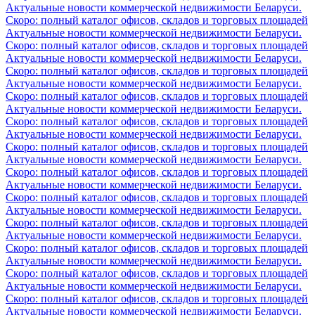
Актуальные новости коммерческой недвижимости Беларуси.
Скоро: полный каталог офисов, складов и торговых площадей
Актуальные новости коммерческой недвижимости Беларуси.
Скоро: полный каталог офисов, складов и торговых площадей
Актуальные новости коммерческой недвижимости Беларуси.
Скоро: полный каталог офисов, складов и торговых площадей
Актуальные новости коммерческой недвижимости Беларуси.
Скоро: полный каталог офисов, складов и торговых площадей
Актуальные новости коммерческой недвижимости Беларуси.
Скоро: полный каталог офисов, складов и торговых площадей
Актуальные новости коммерческой недвижимости Беларуси.
Скоро: полный каталог офисов, складов и торговых площадей
Актуальные новости коммерческой недвижимости Беларуси.
Скоро: полный каталог офисов, складов и торговых площадей
Актуальные новости коммерческой недвижимости Беларуси.
Скоро: полный каталог офисов, складов и торговых площадей
Актуальные новости коммерческой недвижимости Беларуси.
Скоро: полный каталог офисов, складов и торговых площадей
Актуальные новости коммерческой недвижимости Беларуси.
Скоро: полный каталог офисов, складов и торговых площадей
Актуальные новости коммерческой недвижимости Беларуси.
Скоро: полный каталог офисов, складов и торговых площадей
Актуальные новости коммерческой недвижимости Беларуси.
Скоро: полный каталог офисов, складов и торговых площадей
Актуальные новости коммерческой недвижимости Беларуси.