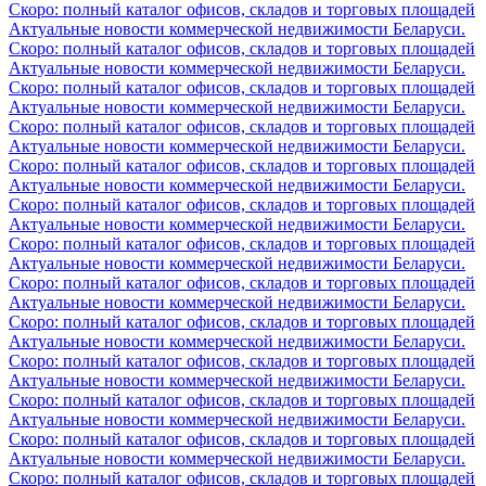
Скоро: полный каталог офисов, складов и торговых площадей
Актуальные новости коммерческой недвижимости Беларуси.
Скоро: полный каталог офисов, складов и торговых площадей
Актуальные новости коммерческой недвижимости Беларуси.
Скоро: полный каталог офисов, складов и торговых площадей
Актуальные новости коммерческой недвижимости Беларуси.
Скоро: полный каталог офисов, складов и торговых площадей
Актуальные новости коммерческой недвижимости Беларуси.
Скоро: полный каталог офисов, складов и торговых площадей
Актуальные новости коммерческой недвижимости Беларуси.
Скоро: полный каталог офисов, складов и торговых площадей
Актуальные новости коммерческой недвижимости Беларуси.
Скоро: полный каталог офисов, складов и торговых площадей
Актуальные новости коммерческой недвижимости Беларуси.
Скоро: полный каталог офисов, складов и торговых площадей
Актуальные новости коммерческой недвижимости Беларуси.
Скоро: полный каталог офисов, складов и торговых площадей
Актуальные новости коммерческой недвижимости Беларуси.
Скоро: полный каталог офисов, складов и торговых площадей
Актуальные новости коммерческой недвижимости Беларуси.
Скоро: полный каталог офисов, складов и торговых площадей
Актуальные новости коммерческой недвижимости Беларуси.
Скоро: полный каталог офисов, складов и торговых площадей
Актуальные новости коммерческой недвижимости Беларуси.
Скоро: полный каталог офисов, складов и торговых площадей