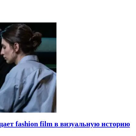
щает fashion film в визуальную историю