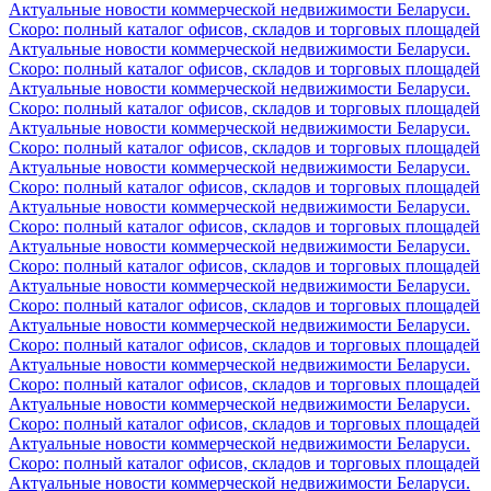
Актуальные новости коммерческой недвижимости Беларуси.
Скоро: полный каталог офисов, складов и торговых площадей
Актуальные новости коммерческой недвижимости Беларуси.
Скоро: полный каталог офисов, складов и торговых площадей
Актуальные новости коммерческой недвижимости Беларуси.
Скоро: полный каталог офисов, складов и торговых площадей
Актуальные новости коммерческой недвижимости Беларуси.
Скоро: полный каталог офисов, складов и торговых площадей
Актуальные новости коммерческой недвижимости Беларуси.
Скоро: полный каталог офисов, складов и торговых площадей
Актуальные новости коммерческой недвижимости Беларуси.
Скоро: полный каталог офисов, складов и торговых площадей
Актуальные новости коммерческой недвижимости Беларуси.
Скоро: полный каталог офисов, складов и торговых площадей
Актуальные новости коммерческой недвижимости Беларуси.
Скоро: полный каталог офисов, складов и торговых площадей
Актуальные новости коммерческой недвижимости Беларуси.
Скоро: полный каталог офисов, складов и торговых площадей
Актуальные новости коммерческой недвижимости Беларуси.
Скоро: полный каталог офисов, складов и торговых площадей
Актуальные новости коммерческой недвижимости Беларуси.
Скоро: полный каталог офисов, складов и торговых площадей
Актуальные новости коммерческой недвижимости Беларуси.
Скоро: полный каталог офисов, складов и торговых площадей
Актуальные новости коммерческой недвижимости Беларуси.