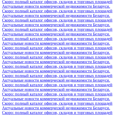
Скоро: полный каталог офисов, складов и торговых площадей
Актуальные новости коммерческой недвижимости Беларуси.
Скоро: полный каталог офисов, складов и торговых площадей
Актуальные новости коммерческой недвижимости Беларуси.
Скоро: полный каталог офисов, складов и торговых площадей
Актуальные новости коммерческой недвижимости Беларуси.
Скоро: полный каталог офисов, складов и торговых площадей
Актуальные новости коммерческой недвижимости Беларуси.
Скоро: полный каталог офисов, складов и торговых площадей
Актуальные новости коммерческой недвижимости Беларуси.
Скоро: полный каталог офисов, складов и торговых площадей
Актуальные новости коммерческой недвижимости Беларуси.
Скоро: полный каталог офисов, складов и торговых площадей
Актуальные новости коммерческой недвижимости Беларуси.
Скоро: полный каталог офисов, складов и торговых площадей
Актуальные новости коммерческой недвижимости Беларуси.
Скоро: полный каталог офисов, складов и торговых площадей
Актуальные новости коммерческой недвижимости Беларуси.
Скоро: полный каталог офисов, складов и торговых площадей
Актуальные новости коммерческой недвижимости Беларуси.
Скоро: полный каталог офисов, складов и торговых площадей
Актуальные новости коммерческой недвижимости Беларуси.
Скоро: полный каталог офисов, складов и торговых площадей
Актуальные новости коммерческой недвижимости Беларуси.
Скоро: полный каталог офисов, складов и торговых площадей