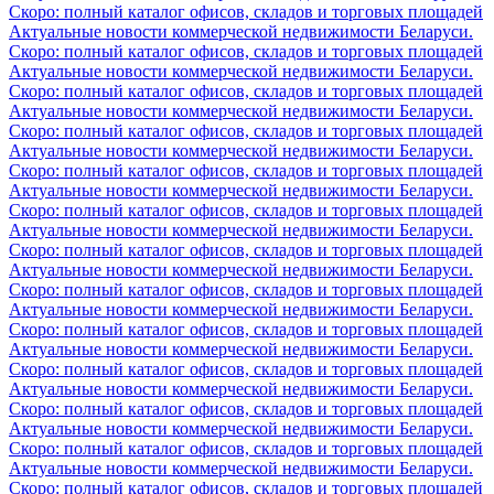
Скоро: полный каталог офисов, складов и торговых площадей
Актуальные новости коммерческой недвижимости Беларуси.
Скоро: полный каталог офисов, складов и торговых площадей
Актуальные новости коммерческой недвижимости Беларуси.
Скоро: полный каталог офисов, складов и торговых площадей
Актуальные новости коммерческой недвижимости Беларуси.
Скоро: полный каталог офисов, складов и торговых площадей
Актуальные новости коммерческой недвижимости Беларуси.
Скоро: полный каталог офисов, складов и торговых площадей
Актуальные новости коммерческой недвижимости Беларуси.
Скоро: полный каталог офисов, складов и торговых площадей
Актуальные новости коммерческой недвижимости Беларуси.
Скоро: полный каталог офисов, складов и торговых площадей
Актуальные новости коммерческой недвижимости Беларуси.
Скоро: полный каталог офисов, складов и торговых площадей
Актуальные новости коммерческой недвижимости Беларуси.
Скоро: полный каталог офисов, складов и торговых площадей
Актуальные новости коммерческой недвижимости Беларуси.
Скоро: полный каталог офисов, складов и торговых площадей
Актуальные новости коммерческой недвижимости Беларуси.
Скоро: полный каталог офисов, складов и торговых площадей
Актуальные новости коммерческой недвижимости Беларуси.
Скоро: полный каталог офисов, складов и торговых площадей
Актуальные новости коммерческой недвижимости Беларуси.
Скоро: полный каталог офисов, складов и торговых площадей