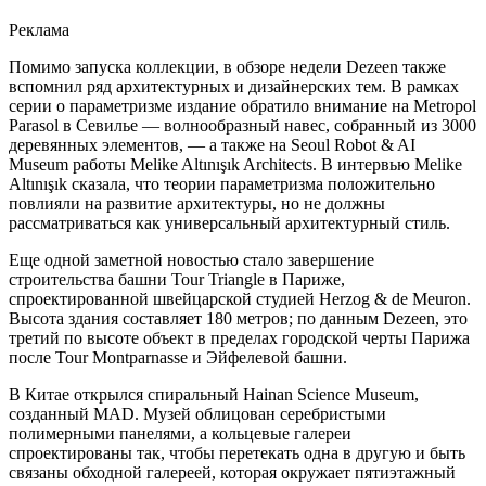
Реклама
Помимо запуска коллекции, в обзоре недели Dezeen также
вспомнил ряд архитектурных и дизайнерских тем. В рамках
серии о параметризме издание обратило внимание на Metropol
Parasol в Севилье — волнообразный навес, собранный из 3000
деревянных элементов, — а также на Seoul Robot & AI
Museum работы Melike Altınışık Architects. В интервью Melike
Altınışık сказала, что теории параметризма положительно
повлияли на развитие архитектуры, но не должны
рассматриваться как универсальный архитектурный стиль.
Еще одной заметной новостью стало завершение
строительства башни Tour Triangle в Париже,
спроектированной швейцарской студией Herzog & de Meuron.
Высота здания составляет 180 метров; по данным Dezeen, это
третий по высоте объект в пределах городской черты Парижа
после Tour Montparnasse и Эйфелевой башни.
В Китае открылся спиральный Hainan Science Museum,
созданный MAD. Музей облицован серебристыми
полимерными панелями, а кольцевые галереи
спроектированы так, чтобы перетекать одна в другую и быть
связаны обходной галереей, которая окружает пятиэтажный