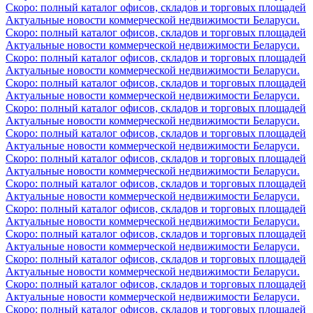
Скоро: полный каталог офисов, складов и торговых площадей
Актуальные новости коммерческой недвижимости Беларуси.
Скоро: полный каталог офисов, складов и торговых площадей
Актуальные новости коммерческой недвижимости Беларуси.
Скоро: полный каталог офисов, складов и торговых площадей
Актуальные новости коммерческой недвижимости Беларуси.
Скоро: полный каталог офисов, складов и торговых площадей
Актуальные новости коммерческой недвижимости Беларуси.
Скоро: полный каталог офисов, складов и торговых площадей
Актуальные новости коммерческой недвижимости Беларуси.
Скоро: полный каталог офисов, складов и торговых площадей
Актуальные новости коммерческой недвижимости Беларуси.
Скоро: полный каталог офисов, складов и торговых площадей
Актуальные новости коммерческой недвижимости Беларуси.
Скоро: полный каталог офисов, складов и торговых площадей
Актуальные новости коммерческой недвижимости Беларуси.
Скоро: полный каталог офисов, складов и торговых площадей
Актуальные новости коммерческой недвижимости Беларуси.
Скоро: полный каталог офисов, складов и торговых площадей
Актуальные новости коммерческой недвижимости Беларуси.
Скоро: полный каталог офисов, складов и торговых площадей
Актуальные новости коммерческой недвижимости Беларуси.
Скоро: полный каталог офисов, складов и торговых площадей
Актуальные новости коммерческой недвижимости Беларуси.
Скоро: полный каталог офисов, складов и торговых площадей