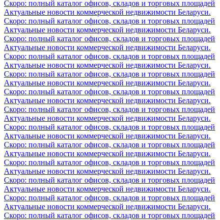
Скоро: полный каталог офисов, складов и торговых площадей
Актуальные новости коммерческой недвижимости Беларуси.
Скоро: полный каталог офисов, складов и торговых площадей
Актуальные новости коммерческой недвижимости Беларуси.
Скоро: полный каталог офисов, складов и торговых площадей
Актуальные новости коммерческой недвижимости Беларуси.
Скоро: полный каталог офисов, складов и торговых площадей
Актуальные новости коммерческой недвижимости Беларуси.
Скоро: полный каталог офисов, складов и торговых площадей
Актуальные новости коммерческой недвижимости Беларуси.
Скоро: полный каталог офисов, складов и торговых площадей
Актуальные новости коммерческой недвижимости Беларуси.
Скоро: полный каталог офисов, складов и торговых площадей
Актуальные новости коммерческой недвижимости Беларуси.
Скоро: полный каталог офисов, складов и торговых площадей
Актуальные новости коммерческой недвижимости Беларуси.
Скоро: полный каталог офисов, складов и торговых площадей
Актуальные новости коммерческой недвижимости Беларуси.
Скоро: полный каталог офисов, складов и торговых площадей
Актуальные новости коммерческой недвижимости Беларуси.
Скоро: полный каталог офисов, складов и торговых площадей
Актуальные новости коммерческой недвижимости Беларуси.
Скоро: полный каталог офисов, складов и торговых площадей
Актуальные новости коммерческой недвижимости Беларуси.
Скоро: полный каталог офисов, складов и торговых площадей