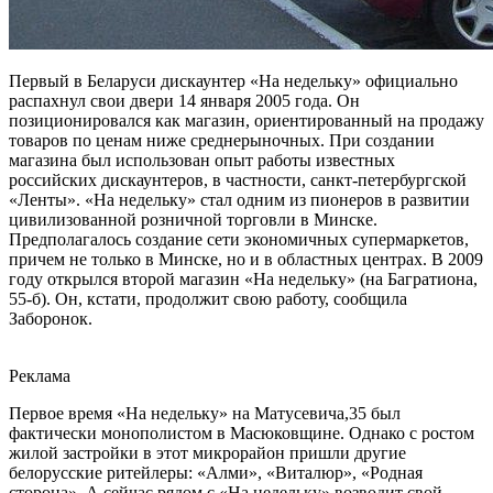
Первый в Беларуси дискаунтер «На недельку» официально
распахнул свои двери 14 января 2005 года. Он
позиционировался как магазин, ориентированный на продажу
товаров по ценам ниже среднерыночных. При создании
магазина был использован опыт работы известных
российских дискаунтеров, в частности, санкт-петербургской
«Ленты». «На недельку» стал одним из пионеров в развитии
цивилизованной розничной торговли в Минске.
Предполагалось создание сети экономичных супермаркетов,
причем не только в Минске, но и в областных центрах. В 2009
году открылся второй магазин «На недельку» (на Багратиона,
55-б). Он, кстати, продолжит свою работу, сообщила
Заборонок.
Реклама
Первое время «На недельку» на Матусевича,35 был
фактически монополистом в Масюковщине. Однако с ростом
жилой застройки в этот микрорайон пришли другие
белорусские ритейлеры: «Алми», «Виталюр», «Родная
сторона». А сейчас рядом с «На недельку» возводит свой