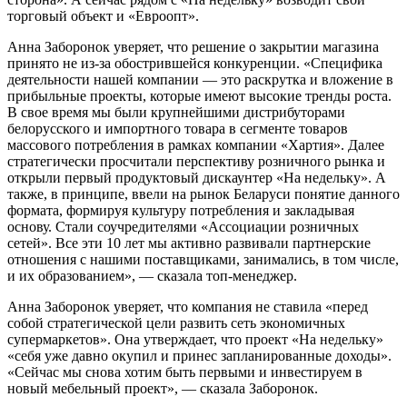
торговый объект и «Евроопт».
Анна Заборонок уверяет, что решение о закрытии магазина
принято не из-за обострившейся конкуренции. «Специфика
деятельности нашей компании — это раскрутка и вложение в
прибыльные проекты, которые имеют высокие тренды роста.
В свое время мы были крупнейшими дистрибуторами
белорусского и импортного товара в сегменте товаров
массового потребления в рамках компании «Хартия». Далее
стратегически просчитали перспективу розничного рынка и
открыли первый продуктовый дискаунтер «На недельку». А
также, в принципе, ввели на рынок Беларуси понятие данного
формата, формируя культуру потребления и закладывая
основу. Стали соучредителями «Ассоциации розничных
сетей». Все эти 10 лет мы активно развивали партнерские
отношения с нашими поставщиками, занимались, в том числе,
и их образованием», — сказала топ-менеджер.
Анна Заборонок уверяет, что компания не ставила «перед
собой стратегической цели развить сеть экономичных
супермаркетов». Она утверждает, что проект «На недельку»
«себя уже давно окупил и принес запланированные доходы».
«Сейчас мы снова хотим быть первыми и инвестируем в
новый мебельный проект», — сказала Заборонок.