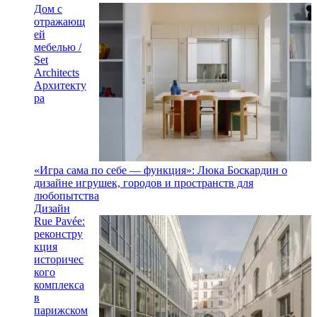
Дом с
отражающ
ей
мебелью /
Set
Architects
Архитекту
ра
«Игра сама по себе — функция»: Люка Боскардин о
дизайне игрушек, городов и пространств для
любопытства
Дизайн
Rue Pavée:
реконстру
кция
историчес
кого
комплекса
в
парижском