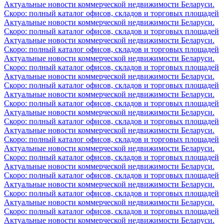
Актуальные новости коммерческой недвижимости Беларуси.
Скоро: полный каталог офисов, складов и торговых площадей
Актуальные новости коммерческой недвижимости Беларуси.
Скоро: полный каталог офисов, складов и торговых площадей
Актуальные новости коммерческой недвижимости Беларуси.
Скоро: полный каталог офисов, складов и торговых площадей
Актуальные новости коммерческой недвижимости Беларуси.
Скоро: полный каталог офисов, складов и торговых площадей
Актуальные новости коммерческой недвижимости Беларуси.
Скоро: полный каталог офисов, складов и торговых площадей
Актуальные новости коммерческой недвижимости Беларуси.
Скоро: полный каталог офисов, складов и торговых площадей
Актуальные новости коммерческой недвижимости Беларуси.
Скоро: полный каталог офисов, складов и торговых площадей
Актуальные новости коммерческой недвижимости Беларуси.
Скоро: полный каталог офисов, складов и торговых площадей
Актуальные новости коммерческой недвижимости Беларуси.
Скоро: полный каталог офисов, складов и торговых площадей
Актуальные новости коммерческой недвижимости Беларуси.
Скоро: полный каталог офисов, складов и торговых площадей
Актуальные новости коммерческой недвижимости Беларуси.
Скоро: полный каталог офисов, складов и торговых площадей
Актуальные новости коммерческой недвижимости Беларуси.
Скоро: полный каталог офисов, складов и торговых площадей
Актуальные новости коммерческой недвижимости Беларуси.